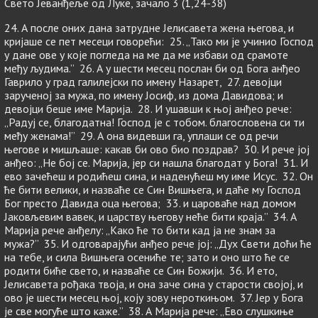
Свето Јеванђеље од Луке, зачало 3 (1,24-38)
24. А после оних дана затрудне Јелисавета жена његова, и
кријаше се пет месеци говорећи: 25. „Тако ми је учинио Господ
у дане ове у које погледа на ме да ме избави од срамоте
међу људима.” 26. А у шести месец послан би од Бога анђео
Гаврило у град галилејски по имену Назарет, 27. девојци
зарученој за мужа, по имену Јосиф, из дома Давидова; и
девојци беше име Марија. 28. И ушавши к њој анђео рече:
„Радуј се, благодатна! Господ је с тобом. благословена си ти
међу женама!” 29. А она видевши га, уплаши се од речи
његове и мишљаше: какав би ово био поздрав? 30. И рече јој
анђео: „Не бој се. Марија, јер си нашла благодат у Бога! 31. И
ево зачећеш и родићеш сина, и наденућеш му име Исус. 32. Он
ће бити велики, и назваће се Син Вишњега, и даће му Господ
Бог престо Давида оца његова; 33. и цароваће над домом
Јаковљевим вавек, и царству његову неће бити краја.” 34. А
Марија рече анђелу: „Како ће то бити кад ја не знам за
мужа?” 35. И одговарајући анђео рече јој: „Дух Свети доћи ће
на тебе, и сила Вишњега осениће те; зато и оно што ће се
родити биће свето, и назваће се Син Божији. 36. И ето,
Јелисавета рођака твоја, и она заче сина у старости својој, и
ово је шести месец њој, коју зову нероткињом. 37. Јер у Бога
је све могуће што каже.” 38. А Марија рече: „Ево слушкиње