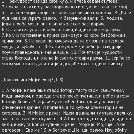
1. Премудрост сазида себи кућу, и отеса седам ступова;
2. покла стоку своју, раствори вино своје, и постави сто свој.
3. Посла девојке своје, те зове сврх висина градских: 4. „Ко је
луд, нека се уврати овамо.” И безумнима вели: 5. „Ходите,
једите хеба мог, и пијте вина које сам растворила.
6. Оставите лудост и бићете живи, и идите путем разума.”
7. Ко учи потсмевача, прима срамоту; и ко кори безбожника,
прима руг. 8. Не карај потсмевача да не омрзне на те; карај
мудра, и љубиће те. 9. Кажи мудроме, и биће још мудрији;
поучи праведнога, и знаће више. 10. Почетак је мудрости
страх Господњи, и знање је светих ствари разум. 11. Јер ће се
мном умножити дани твоји и додаће ти се године животу.
Друга књига Мојсијевa (3,1-8)
1. А Мојсије пасијаше стадо Јотору тасту свом, свештенику
Мадијамском, и одведе стадо преко пустиње, и дође на гору
Божију Хорив. 2. И јави му се анђео Господњи у пламену
огњеном из купине. И погледа, а то купина огњем гори а не
сагорева. 3. И Мојсије рече: „Идем да видим ту утвару велику,
зашто не сагорева купина.” 4. А Господ кад га виде где иде да
види, викну га Бог из купине, и рече: „Мојсије! Мојсије!” А он
одговори: „Ево ме." 5. А Бог рече: „Не иди овамо. Изуј обућу