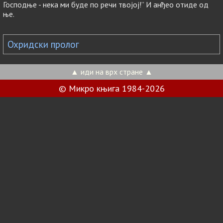
Господње - нека ми буде по речи твојој!” И анђео отиде од
ње.
Охридски пролог
▲ иди на врх стране ▲
© Микро књига 1984-2026