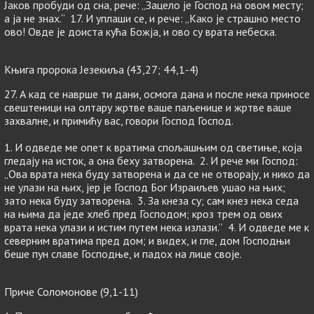
Јаков пробуди од сна, рече: „Зацело је Господ на овом месту;
а ја не знах.“ 17. И уплаши се, и рече: „Како је страшно место
ово! Овде је доиста кућа Божја, и ово су врата небеска.
Књига пророка Језекиља (43,27; 44,1-4)
27. А кад се наврше ти дани, осмога дана и после нека приносе
свештеници на олтару жртве ваше паљенице и жртве ваше
захвалне, и примићу вас, говори Господ Господ.
1. И одведе ме опет к вратима спољашњим од светиње, која
гледају на исток, а она беху затворена. 2. И рече ми Господ:
„Ова врата нека буду затворена и да се не отворају, и нико да
не улази на њих, јер је Господ Бог Израиљев ушао на њих;
зато нека буду затворена. 3. За кнеза су; сам кнез нека седа
на њима да једе хлеб пред Господом; кроз трем од ових
врата нека улази и истим путем нека излази.” 4. И одведе ме к
северним вратима пред дом; и видех, и гле, дом Господњи
беше пун славе Господње, и падох на лице своје.
Приче Соломонове (9,1-11)