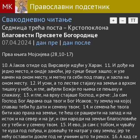
МК
Православни подсетник
Свакодневно читање
+
–
TT
Седмица трећа поста – Крстопоклона
Благовести Пресвете Богородице
07.04.2024
|
дан пре
|
дан после
Прва књига Мојсијева (28,10-17)
10. А Јаков отиде од Вирсавеје идући у Харан. 11. И дође на
једно место, и ондје заноћи, јер сунце беше зашло; и узе
камен на оном месту, и метну га себи под главу, и заспа на
оном месту. 12. И усни, а то лестве стајаху на земљи а врхом
тицаху у небо, и гле, анђели Божји по њима се пењаху и
слажаху; 13. и гле, на врху стајаше Господ, и рече: „Ја сам
Господ Бог Аврама оца твог и Бог Исаков; ту земљу на којој
спаваш теби ћу дати и семену твом; 14. и семена ће твога
бити као праха на земљи, те ћеш се раширити на запад и на
исток и на север и на југ, и сви народи на земљи благословиће
се у теби и у семену твом. 15. И ево, ја сам с тобом, и чуваћу
те куда год пођеш, и довешћу те натраг у ову земљу, јер те
нећу оставити докле год не учиним што ти рекох. 16. А кад се