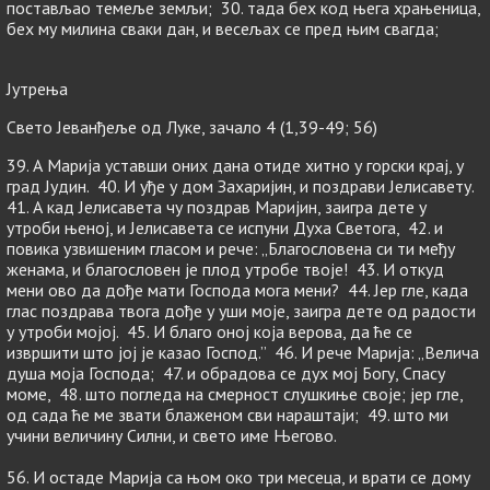
постављао темеље земљи; 30. тада бех код њега храњеница,
бех му милина сваки дан, и весељах се пред њим свагда;
Јутрења
Свето Јеванђеље од Луке, зачало 4 (1,39-49; 56)
39. А Марија уставши оних дана отиде хитно у горски крај, у
град Јудин. 40. И уђе у дом Захаријин, и поздрави Јелисавету.
41. А кад Јелисавета чу поздрав Маријин, заигра дете у
утроби њеној, и Јелисавета се испуни Духа Светога, 42. и
повика узвишеним гласом и рече: „Благословена си ти међу
женама, и благословен је плод утробе твоје! 43. И откуд
мени ово да дође мати Господа мога мени? 44. Јер гле, када
глас поздрава твога дође у уши моје, заигра дете од радости
у утроби мојој. 45. И благо оној која верова, да ће се
извршити што јој је казао Господ.” 46. И рече Марија: „Велича
душа моја Господа; 47. и обрадова се дух мој Богу, Спасу
моме, 48. што погледа на смерност слушкиње своје; јер гле,
од сада ће ме звати блаженом сви нараштаји; 49. што ми
учини величину Силни, и свето име Његово.
56. И остаде Марија са њом око три месеца, и врати се дому