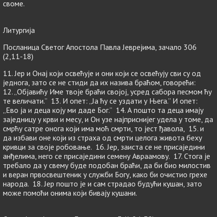
своме.
Литургија
Посланица Светог Апостола Павла Јеврејима, зачало 306
(2,11-18)
11. Јер и Онај који освећује и они који се освећују сви су од
једнога, зато се не стиди да их назива браћом, говорећи:
12. „Објавићу Име твоје браћи својој, усред сабора песмом ћу
те величати.” 13. И опет: „Ја ћу се уздати у Њега.” И опет:
„Ево ја и деца коју ми даде Бог.” 14. А пошто та деца имају
заједницу у крви и месу, и Он узе најприснијег удела у томе, да
смрћу сатре онога који има моћ смрти, то јест ђавола, 15. и
да избави оне који из страха од смрти целога живота беху
кривци за своје робовање. 16. Јер, заиста се не присаједини
анђелима, него се присаједини семену Авраамову. 17. Стога је
требало да у свему буде подобан браћи, да би био милостив
и веран првосвештеник у служби Богу, како би очистио грехе
народа. 18. Јер пошто је и сам страдао будући кушан, зато
може помоћи онима који бивају кушани.