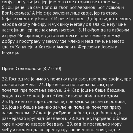
своју с ногу својих, јер је место где стојиш света земља.„
6. Још рече: „Ја сам Бог оца твог, Бог Аврамов, Бог Исаков и
Бог Јаковљев." А Мојсије заклони лице своје, јер га страх
бејаше гледати у Бога. 7. И рече Господ: „Добро видех невољу
народа свог у Мисиру, и чух вику његову од зла које му чине
настојници, јер познах муку његову.” 8. И сиђох да га избавим
из руку Мисирских, и да га изведем из оне земље у земљу
добру и пространу, у земљу где млеко и мед тече, на место
где су Хананеји и Хетеји и Амореји и Ферезеји и Јевеји и
Јевусеји.
Приче Соломонове (8,22-30)
22. Господ ме је имао у почетку пута свог, пре дела својих, пре
свакога времена. 23. Пре векова постављена сам, пре
почетка, пре постања земље. 24. Кад још не беше бездана,
родила сам се, кад још не беше извора обилатих водом.
25. Пре него се горе основаше, пре хумова ја сам се родила;
26. још не беше начинио земље ни поља ни почетка праху
васиљенском; 27. кад је уређивао небеса, онде бех; кад је
размеравао круг над безданом. 28. Кад је утврђивао облаке
горе и крепио изворе бездану; 29. кад је постављао мору
међу и водама да не преступају заповести његове, кад је