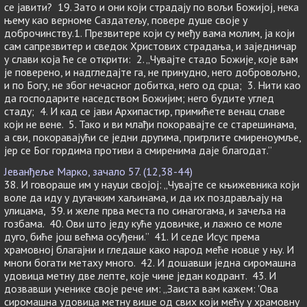
се јавити? 19. Зато и они који страдају по вољи Божијој, нека
њему као верноме Саздатељу, повере душе своје у
доброчинству.1. Презвитере који су међу вама молим, ја који
сам сапрезвитер и сведок Христових страдања, и заједничар
у слави која ће се открити: 2. „Чувајте стадо Божије, које вам
је поверено, и надгледајте га, не принудно, него добровољно,
и по Богу, не због нечасног добитка, него од срца; 3. Нити као
да господарите наседством Божијим; него будите углед
стаду; 4. И кад се јави Архипастир, примићете венац славе
који не вене. 5. Тако и ви млађи покоравајте се старешинама,
а сви, покоравајући се једни другима, пригрлите смиреноумље,
јер се Бог гордима противи а смиренима даје благодат.”
Јеванђеље Марко, зачало 57. (12,38-44)
38. И говораше им у науци својој: „Чувајте се књижевника који
воле да иду у дугачким хаљинама, и да их поздрављају на
улицама, 39. и желе прва места по синагогама, и зачеља на
гозбама. 40. Ови што једу куће удовичке, и лажно се моле
дуго, биће још већма осуђени.” 41. И седе Исус према
храмовној благајни и гледаше како народ меће новце у њу. И
многи богати метаху много. 42. И дошавши једна сиромашна
удовица метну две лепте, које чине један кодрант. 43. И
дозвавши ученике своје рече им: „Заиста вам кажем: 'Ова
сиромашна удовица метну више од свих који мећу у храмовну