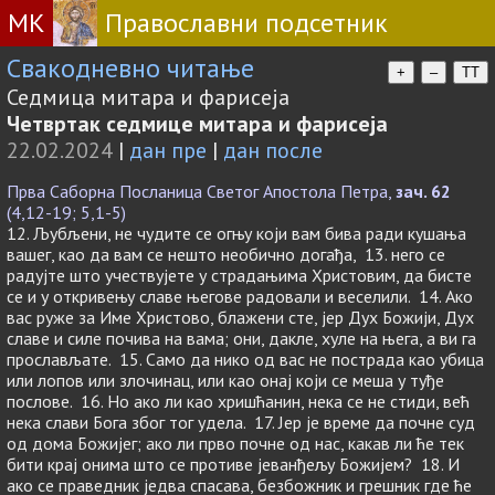
МК
Православни подсетник
Свакодневно читање
+
–
TT
Седмица митара и фарисеја
Четвртак седмице митара и фарисеја
22.02.2024
|
дан пре
|
дан после
Прва Саборна Посланица Светог Апостола Петра,
зач. 62
(4,12-19; 5,1-5)
12. Љубљени, не чудите се огњу који вам бива ради кушања
вашег, као да вам се нешто необично догађа, 13. него се
радујте што учествујете у страдањима Христовим, да бисте
се и у откривењу славе његове радовали и веселили. 14. Ако
вас руже за Име Христово, блажени сте, јер Дух Божији, Дух
славе и силе почива на вама; они, дакле, хуле на њега, а ви га
прослављате. 15. Само да нико од вас не пострада као убица
или лопов или злочинац, или као онај који се меша у туђе
послове. 16. Но ако ли као хришћанин, нека се не стиди, већ
нека слави Бога због тог удела. 17. Јер је време да почне суд
од дома Божијег; ако ли прво почне од нас, какав ли ће тек
бити крај онима што се противе јеванђељу Божијем? 18. И
ако се праведник једва спасава, безбожник и грешник где ће