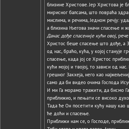
близине Христове. Јер Христова је б
мирисног балсама, што повраћа здра
мислима, и речима, Једном речју: у
а близина Његова значи спасење и ж
Данас дође спасеније кући овој
, реч
Христос беше спасење што дође, а За
од нас, браћо, кућа, у којој станује г
спасење, када јој се Христос прибли
кући мојој и твојој, то зависи од нас
грешног Закхеја, него као најжељениј
само да би видео очима Господа Исуса.
И ми Га морамо тражити, да бисмо Га 
приближио, и пењати се високо духо
Тада ће Он посетити кућу нашу као ш
ће доћи и спасење.
Приближи нам се, о Господе, приближ