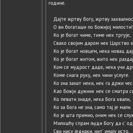
године.
Дајте жртву Богу, жртву захвалнос
O ви богаташи по Божијој милости!
Ko je богат чиме, тиме нек тргује,
Свако својим даром нек Царство к
Ko је богат новцем, нека новац дај
Ko је богат житом, жито нек раздај
Ком се мудрост даде, нека учи др
Коме снага руку, нек чини услуге.
Ко зна занат неки, нек га држи чес
Kao Божји дужник нек се сматра с
Ко певати знаде, нека Бога хвали,
Ко за Бога не зна, само тај је мали.
Ко је шта примио, оним нек се слу
Милошћу спрам људи Богу да с’ од
Сви нису једнаки, нит’ имају исто,