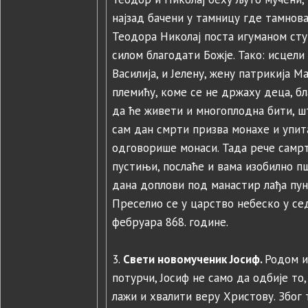
најзад бачени у тамницу где тамнов
Теодора Николај поста игуманом сту
силом благодати Божје. Тако: исцели
Василија, и Јелену, жену патрикија 
племићу, коме се не држаху деца, б
да ће живети и многоплодна бити, ш
сам дан смрти призва монахе и упит
одговорише монаси. Тада рече самртн
пустињи, послаће и вама изобилно пш
дана доплови под манастир лађа пуна
Преселио се у царство небеско у сед
фебруара 868. године.
3.
Свети новомученик Јосиф.
Родом и
потурчи, Јосиф не само да одбије то
лажи и хвалити веру Христову. Због 