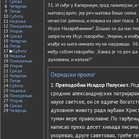
7
Среда
31. И сиђе у Капернаум, град галилејски, и
8
Четвртак
9
Петак
његовој врло; јер реч његова беше силна.
10
Субота
нечистог демона, и повика из свег гласа 3
11
Недеља
12
Понедељак
Исусе Назарећанине? Дошао си да нас погу
13
Уторак
запрети му Исус говорећи: „Умукни, и иза
14
Среда
15
Четвртак
изађе из њега нимало му не наудивши. 36
16
Петак
17
▶
Субота
међу собом говорећи: „Каква је то реч д
18
Недеља
духовима, и излазе?”
19
Понедељак
20
Уторак
21
Среда
Охридски пролог
22
Четвртак
23
Петак
1.
Преподобни Исидор Пелусиот.
Род
24
Субота
25
Недеља
сродник александријских патријарах
26
Понедељак
27
Уторак
науке светске, он се одрече богатст
28
Среда
духовном животу ради љубави Христо
29
Четвртак
тумач вере православне. По тврђењ
написао преко десет хиљада писама р
укоревао, друге саветовао, треће те