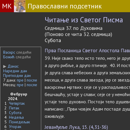
МК
Православни подсетник
Читање из Светог Писма
Седмица 37. по Духовима
(Поново се чита 32. седмица)
Субота
Прва Посланица Светог Апостола Павл
Васкрс
следећи
Божић
следећи
39. Није свако тело исто тело, него је др
а друго рибље, а друго птичије. 40. И пос
▶
Данас
Наредни дан
је друга слава небеских а друга земаљских.
Претходни дан
месеца, и друга слава звезда, јер се звезд
7 дана:
пре
|
после
Месец:
пре
|
после
васкрсење мртвих: сеје се у распадљивости
Фебруар
бешчашћу, устаје у слави; сеје се у немоћи
2024.
устаје тело духовно. Постоји тело душевн
1
Четвртак
2
Петак
написано: „Први човјек Адам постаде душ
3
Субота
оживљује.
4
Недеља
5
Понедељак
6
Уторак
Јеванђеље Лука, 15. (4,31-36)