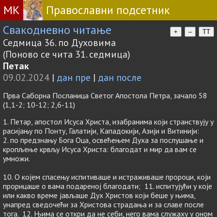
МК
Православни подсетник
Свакодневно читање
+
–
TT
Седмица 36. по Духовима
(Поново се чита 31. седмица)
Петак
09.02.2024
|
дан пре
|
дан после
Прва Саборна Посланица Светог Апостола Петра, зачало 58
(1,1-2; 10-12; 2,6-11)
1. Петар, апостол Исуса Христа, изабранима који странствују у
расијању по Понту, Галатији, Кападокији, Азији и Витинији:
2. по предзнању Бога Оца, освећењем Духа за послушање и
кропљење крвљу Исуса Христа: благодат и мир да вам се
умножи.
10. О којем спасењу испитиваше и истраживаше пророци, који
прорицаше о вама подареној благодати; 11. испитујући у које
или какво време јављаше Дух Христов који беше у њима,
унапред сведочећи за Христова страдања и за славе после
тога. 12. Њима се откри да не себи, него вама служаху у оном