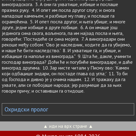
виноградскога. 3. А они га ухватише, избише и послаше
празних руку. 4. И опет им посла другог слугу; и онога
нападоше камењем, и разбише му главу, и послаше га
осрамоћена. 5. И опет посла другог, и њега убише; и многе
друге, једне избише а друге побише. 6. А он имаше још
јединога сина свога, вољенога, па им најзад посла и њега,
говорећи: 'Постидеће се сина мојега. 7. А виноградари они
рекоше међу собом: 'Ово је наследник, ходите да га убијемо,
и наше ће бити наследство.' 8. И ухватише га, и убише, и
избацише га напоље из винограда." 9. Шта ће, дакле, учинити
господар винограда? Доћи ће и погубиће виноградаре, и даће
виноград другима. 10. Зар нисте читали у Писму ово: 'Камен
који одбацише зидари, он постаде глава од угла;' 11. То би
од Господа и дивно је у очима нашим. 12. И тражаху да га
ухвате, али се побојаше народа; јер разумеше да за њих
говори причу; и оставивши га отидоше.
Охридски пролог
▲ иди на врх стране ▲