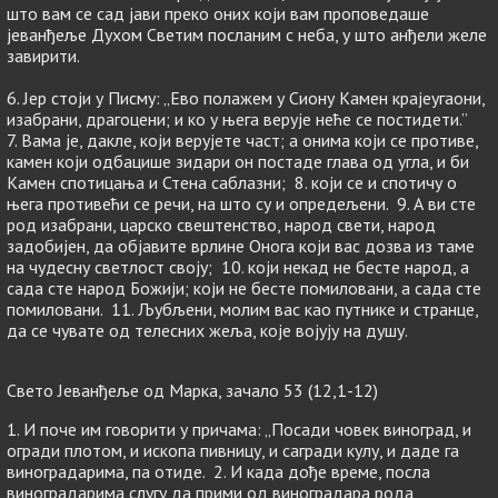
што вам се сад јави преко оних који вам проповедаше
јеванђеље Духом Светим посланим с неба, у што анђели желе
завирити.
6. Јер стоји у Писму: „Ево полажем у Сиону Камен крајеугаони,
изабрани, драгоцени; и ко у њега верује неће се постидети.”
7. Вама је, дакле, који верујете част; а онима који се противе,
камен који одбацише зидари он постаде глава од угла, и би
Камен спотицања и Стена саблазни; 8. који се и спотичу о
њега противећи се речи, на што су и опредељени. 9. А ви сте
род изабрани, царско свештенство, народ свети, народ
задобијен, да објавите врлине Онога који вас дозва из таме
на чудесну светлост своју; 10. који некад не бесте народ, а
сада сте народ Божији; који не бесте помиловани, а сада сте
помиловани. 11. Љубљени, молим вас као путнике и странце,
да се чувате од телесних жеља, које војују на душу.
Свето Јеванђеље од Марка, зачало 53 (12,1-12)
1. И поче им говорити у причама: „Посади човек виноград, и
огради плотом, и ископа пивницу, и сагради кулу, и даде га
виноградарима, па отиде. 2. И када дође време, посла
виноградарима слугу да прими од виноградара рода