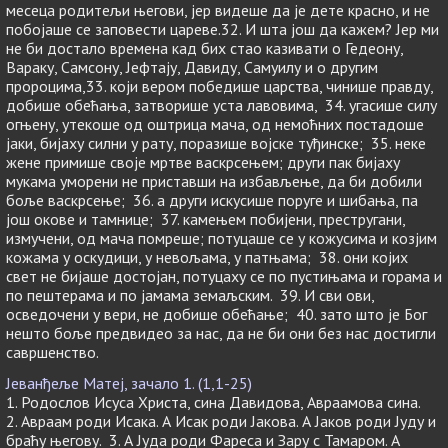
месеца родитељи његови, јер видеше да је дете красно, и не
побојаше се заповести цареве.32. И шта још да кажем? Јер ми
не би достало времена кад бих стао казивати о Гедеону,
Вараку, Самсону, Јефтају, Давиду, Самуилу и о другим
пророцима,33. који вером победише царства, чинише правду,
добише обећања, затворише уста лавовима, 34. угасише силу
огњену, утекоше од оштрица мача, од немоћних постадоше
јаки, бијаху силни у рату, поразише војске туђинске; 35. неке
жене примише своје мртве васкрсењем; други пак бијаху
мукама уморени не приставши на избављење, да би добили
боље васкрсење; 36. а други искусише поруге и шибања, па
још окове и тамнице; 37. камењем побијени, престругани,
измучени, од мача помреше; потуцаше се у кожусима и козјим
кожама у оскудици, у невољама, у патњама; 38. они којих
свет не бијаше достојан, потуцаху се по пустињама и горама и
по пештерама и по јамама земаљским. 39. И сви ови,
осведочени у вери, не добише обећање; 40. зато што је Бог
нешто боље предвидео за нас, да не би они без нас достигли
савршенство.
Јеванђеље Матеј, зачало 1. (1,1-25)
1. Родослов Исуса Христа, сина Давидова, Авраамова сина.
2. Авраам роди Исака. А Исак роди Јакова. А Јаков роди Јуду и
браћу његову. 3. А Јуда роди Фареса и Зару с Тамаром. А