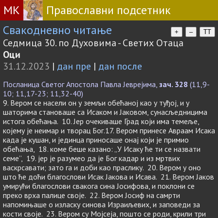
МК
Православни подсетник
Свакодневно читање
+
–
TT
Седмица 30. по Духовима - Светих Отаца
Оци
31.12.2023
|
дан пре
|
дан после
Посланица Светог Апостола Павла Јеврејима,
зач. 328
(11,9-
10; 11,17-23; 11,32-40)
9. Вером се насели он у земљи обећаној као у туђој, и у
шаторима становаше са Исаком и Јаковом, сунасљедницима
истога обећања. 10. Јер очекиваше Град који има темеље,
којему је неимар и творац Бог.17. Вером принесе Авраам Исака
када је кушан, и јединца приносаше онај који је примио
обећања, 18. коме беше казано: „У Исаку ће ти се назвати
семе”, 19. јер је разумео да је Бог кадар и из мртвих
васкрсавати; зато га и доби као праслику. 20. Вером у оно
што ће доћи благослови Исак Јакова и Исава. 21. Вером Јаков
умирући благослови свакога сина Јосифова, и поклони се
преко врха палице своје. 22. Вером Јосиф на самрти
напомињаше о изласку синова Израиљевих, и заповеди за
кости своје. 23. Вером су Мојсеја, пошто се роди, крили три