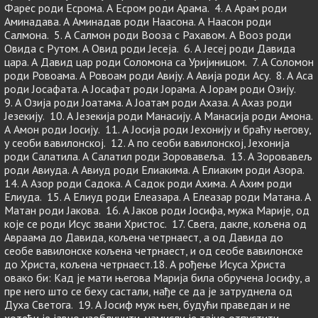
Фарес роди Есрома. А Есром роди Арама. 4. А Арам роди
Аминадава. А Аминадав роди Наасона. А Наасон роди
Салмона. 5. А Салмон роди Вооза с Рахавом. А Вооз роди
Овида с Рутом. А Овид роди Јесеја. 6. А Јесеј роди Давида
цара. А Давид цар роди Соломона са Уријиницом. 7. А Соломон
роди Ровоама. А Ровоам роди Авију. А Авија роди Асу. 8. А Аса
роди Јосафата. А Јосафат роди Јорама. А Јорам роди Озију.
9. А Озија роди Јоатама. А Јоатам роди Ахаза. А Ахаз роди
Језекију. 10. А Језекија роди Манасију. А Манасија роди Амона.
А Амон роди Јосију. 11. А Јосија роди Јехонију и браћу његову,
у сеоби вавилонској. 12. А по сеоби вавилонској, Јехонија
роди Салатила. А Салатил роди Зоровавеља. 13. А Зоровавељ
роди Авиуда. А Авиуд роди Елиакима. А Елиаким роди Азора.
14. А Азор роди Садока. А Садок роди Ахима. А Ахим роди
Елиуда. 15. А Елиуд роди Елеазара. А Елеазар роди Матана. А
Матан роди Јакова. 16. А Јаков роди Јосифа, мужа Марије, од
које се роди Исус звани Христос. 17. Свега, дакле, кољена од
Авраама до Давида, кољена четрнаест, а од Давида до
сеобе вавилонске кољена четрнаест, и од сеобе вавилонске
до Христа, кољена четрнаест.18. А рођење Исуса Христа
овако би: Кад је мати његова Марија била обручена Јосифу, а
пре него што се беху састали, нађе се да је затруднела од
Духа Светога. 19. А Јосиф муж њен, будући праведан и не