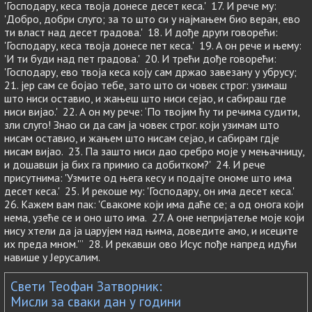
'Господару, кеса твоја донесе десет кеса.' 17. И рече му:
'Добро, добри слуго; за то што си у најмањем био веран, ево
ти власт над десет градова.' 18. И дође други говорећи:
'Господару, кеса твоја донесе пет кеса.' 19. А он рече и њему:
'И ти буди над пет градова.' 20. И трећи дође говорећи:
'Господару, ево твоја кеса коју сам држао завезану у убрусу;
21. јер сам се бојао тебе, зато што си човек строг: узимаш
што ниси оставио, и жањеш што ниси сејао, и сабираш где
ниси вијао.' 22. А он му рече: ‘По твојим ћу ти речима судити,
зли слуго! Знао си да сам ја човек строг. који узимам што
нисам оставио, и жањем што нисам сејао, и сабирам гдје
нисам вијао. 23. Па зашто ниси дао сребро моје у мењачницу,
и дошавши ја бих га примио са добитком?' 24. И рече
присутнима: 'Узмите од њега кесу и подајте ономе што има
десет кеса.' 25. И рекоше му: 'Господару, он има десет кеса.'
26. Кажем вам пак: 'Свакоме који има даће се; а од онога који
нема, узеће се и оно што има. 27. А оне непријатеље моје који
нису хтели да ја царујем над њима, доведите амо, и исеците
их преда мном.'” 28. И рекавши ово Исус пође напред идући
навише у Јерусалим.
Свети Теофан Затворник:
Мисли за сваки дан у години