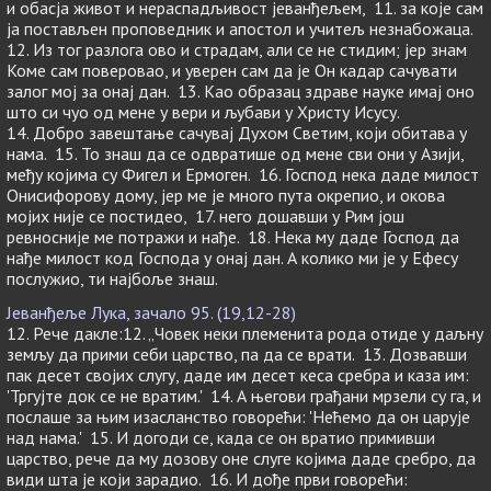
и обасја живот и нераспадљивост јеванђељем, 11. за које сам
ја постављен проповедник и апостол и учитељ незнабожаца.
12. Из тог разлога ово и страдам, али се не стидим; јер знам
Коме сам поверовао, и уверен сам да је Он кадар сачувати
залог мој за онај дан. 13. Као образац здраве науке имај оно
што си чуо од мене у вери и љубави у Христу Исусу.
14. Добро завештање сачувај Духом Светим, који обитава у
нама. 15. То знаш да се одвратише од мене сви они у Азији,
међу којима су Фигел и Ермоген. 16. Господ нека даде милост
Онисифорову дому, јер ме је много пута окрепио, и окова
мојих није се постидео, 17. него дошавши у Рим још
ревносније ме потражи и нађе. 18. Нека му даде Господ да
нађе милост код Господа у онај дан. А колико ми је у Ефесу
послужио, ти најбоље знаш.
Јеванђеље Лука, зачало 95. (19,12-28)
12. Рече дакле:12. „Човек неки племенита рода отиде у даљну
земљу да прими себи царство, па да се врати. 13. Дозвавши
пак десет својих слугу, даде им десет кеса сребра и каза им:
'Тргујте док се не вратим.' 14. А његови грађани мрзели су га, и
послаше за њим изасланство говорећи: 'Нећемо да он царује
над нама.' 15. И догоди се, када се он вратио примивши
царство, рече да му дозову оне слуге којима даде сребро, да
види шта је који зарадио. 16. И дође први говорећи: