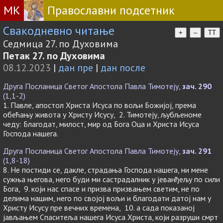
МК
Православни подсетник
Свакодневно читање
+
–
TT
Седмица 27. по Духовима
Петак 27. по Духовима
08.12.2023
|
дан пре
|
дан после
Друга Посланица Светог Апостола Павла Тимотеју,
зач. 290
(1,1-2)
1. Павле, апостол Христа Исуса по вољи Божијој, према
обећању живота у Христу Исусу, 2. Тимотеју, љубљеноме
чеду: Благодат, милост, мир од Бога Оца и Христа Исуса
Господа нашега.
Друга Посланица Светог Апостола Павла Тимотеју,
зач. 291
(1,8-18)
8. Не постиди се, дакле, страдања Господа нашега, ни мене
сужња његова, него буди ми састрадалник у јеванђељу по сили
Бога, 9. који нас спасе и призва призвањем светим, не по
делима нашим, него по својој вољи и благодати датој нам у
Христу Исусу пре вечних времена, 10. a сада показаној
јављањем Спаситеља нашега Исуса Христа, који разруши смрт