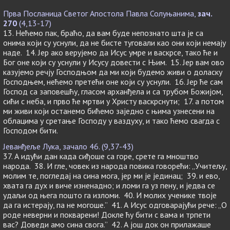
Прва Посланица Светог Апостола Павла Солуњанима,
зач.
270
(4,13-17)
13. Нећемо пак, браћо, да вам буде непознато шта је са
онима који су уснули, да не бисте туговали као они који немају
наде. 14. Јер ако верујемо да Исус умре и васкрсе, тако ће и
Бог оне који су уснули у Исусу довести с Њим. 15. Јер вам ово
казујемо речју Господњом да ми који будемо живи о доласку
Господњем, нећемо претећи оне који су уснули. 16. Јер ће сам
Господ са заповешћу, гласом арханђела и са трубом Божијом,
сићи с неба, и прво ће мртви у Христу васкрснути; 17. а потом
ми живи који останемо бићемо заједно с њима узнесени на
облацима у сретање Господу у ваздуху, и тако ћемо свагда с
Господом бити.
Јеванђеље Лука, зачало 46. (9,37-43)
37. А идући дан када сиђоше са горе, срете га мноштво
народа. 38. И гле, човек из народа повика говорећи: „Учитељу,
молим те, погледај на сина мога, јер ми је јединац; 39. и ево,
хвата га дух и виче изненадно; и ломи га уз пену, и једва се
удаљи од њега пошто га изломи. 40. И молих ученике твоје
да га истерају, па не могоше.” 41. А Исус одговарајући рече: „О
роде неверни и покварени! Докле ћу бити с вама и трпети
вас? Доведи амо сина свога.” 42. А још док он прилажаше