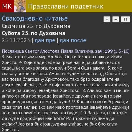
МК
Православни подсетник
Свакодневно читање
+
–
TT
Седмица 25. по Духовима
Субота 25. по Духовима
25.11.2023
|
дан пре
|
дан после
Посланица Светог Апостола Павла Галатима,
зач. 199
(1,3-10)
3. Благодат вам и мир од Бога Оца и Господа нашега Исуса
Христа. 4. Који даде себе за грехе наше да избави нас од
садашњега века злога, по вољи Бога и Оца нашега, 5. коме
слава у векове векова. Амин. 6. Чудим се да се од Онога који
вас позва благодаћу Христовом, тако брзо одвраћате на
друго јеванђеље, 7. које није друго, само што вас неки збуњују
и хоће да изврћу јеванђеље Христово. 8. Али ако вам и ми или
анђео с неба проповеда јеванђеље друкчије него што вам
проповедасмо, анатема да буде! 9. Као што смо већ рекли, и
сада опет велим: ако вам неко проповеда јеванђеље друкчије
него што примисте, анатема да буде! 10. Зар ја сад настојим
да људе придобијем или Бога? Или тражим људима да
угађам? Јер кад бих још људима угађао, не бих био слуга
Христов.