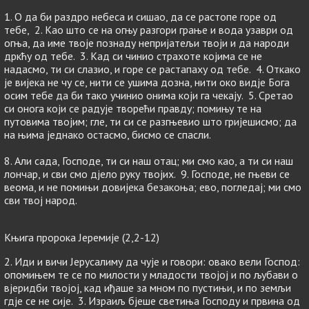
1. О да би раздро небеса и сишао, да се растопе горе од
тебе, 2. Као што се на огњу разгори грање и вода узаври од
огња, да име твоје познаду непријатељи твоји и да народи
дркћу од тебе. 3. Кад си чинио страхоте којима се не
надасмо, ти си слазио, и горе се растапаху од тебе. 4. Откако
је вијека не чу се, нити се ушима дозна, нити око видје Бога
осим тебе да би тако учинио онима који га чекају. 5. Сретао
си онога који се радује творећи правду; помињу те на
путовима твојим; гле, ти си се разгњевио што гријешисмо; да
на њима једнако остасмо, бисмо се спасли.
8. Али сада, Господе, ти си наш отац; ми смо као, а ти си наш
лончар, и сви смо дјело руку твојих. 9. Господе, не гњеви се
веома, и не помињи довијека безакоња; ево, погледај; ми смо
сви твој народ.
Књига пророка Јеремије (2,2-12)
2. Иди и вичи Јерусалиму да чује и говори: овако вели Господ:
опомињем те се по милости у младости твојој и по љубави о
вјеридби твојој, кад иђаше за мном по пустињи, и по земљи
гдје се не сије. 3. Израиљ бјеше светиња Господу и првина од