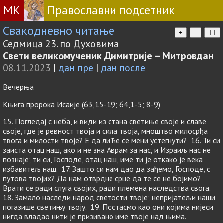
МК
Православни подсетник
Свакодневно читање
+
–
TT
Седмица 23. по Духовима
Свети великомученик Димитрије – Митровдан
08.11.2023
|
дан пре
|
дан после
Вечерња
Књига пророка Исаије (63,15-19; 64,1-5; 8-9)
15. Погледај с неба, и види из стана светиње своје и славе
своје, где је ревност твоја и сила твоја, мноштво милосрђа
твога и милости твоје? Е да ли ће се мени устегнути? 16. Ти си
заиста отац наш, ако и не зна Аврам за нас, и Израиљ нас не
познаје; ти си, Господе, отац наш, име ти је откако је века
избавитељ наш. 17. Зашто си нам дао да зађемо, Господе, с
путова твојих? Да нам отврдне срце да те се не бојимо?
Врати се ради слуга својих, ради племена наследства свога.
18. Замало наследи народ светости твоје; непријатељи наши
погазише светињу твоју. 19. Постасмо као они којима нијеси
нигда владао нити је призивано име твоје над њима.