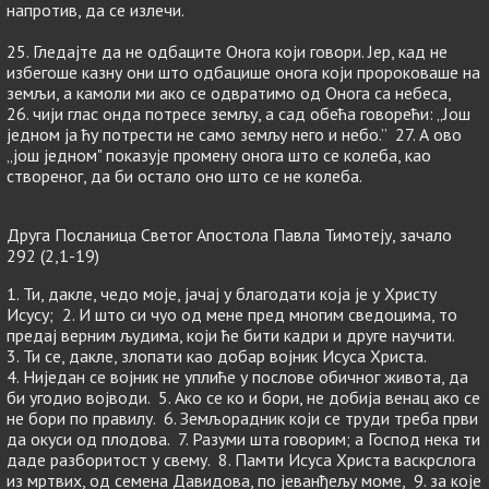
напротив, да се излечи.
25. Гледајте да не одбаците Онога који говори. Јер, кад не
избегоше казну они што одбацише онога који пророковаше на
земљи, а камоли ми ако се одвратимо од Онога са небеса,
26. чији глас онда потресе земљу, а сад обећа говорећи: „Још
једном ја ћу потрести не само земљу него и небо.” 27. А ово
„још једном" показује промену онога што се колеба, као
створеног, да би остало оно што се не колеба.
Друга Посланица Светог Апостола Павла Тимотеју, зачало
292 (2,1-19)
1. Ти, дакле, чедо моје, јачај у благодати која је у Христу
Исусу; 2. И што си чуо од мене пред многим сведоцима, то
предај верним људима, који ће бити кадри и друге научити.
3. Ти се, дакле, злопати као добар војник Исуса Христа.
4. Ниједан се војник не уплиће у послове обичног живота, да
би угодио војводи. 5. Ако се ко и бори, не добија венац ако се
не бори по правилу. 6. Земљорадник који се труди треба први
да окуси од плодова. 7. Разуми шта говорим; а Господ нека ти
даде разборитост у свему. 8. Памти Исуса Христа васкрслога
из мртвих, од семена Давидова, по јеванђељу моме, 9. за које