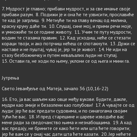
7. Мудрост је главно; прибави мудрост, и за све имање своје
прибави разум. 8. Подижи је и она ће те узвисити, прославиће
те кад је загрлиш. 9. Метнуће ти на главу венац од милина,
красну круну даће ти. 10. Слушај, сине мој, и прими речи моје,
и умножиће ти се године животу. 11. Учим те путу мудрости,
водим те стазама правим. 12. Кад усходиш, неће се стезати
кораци твоји, и ако потрчиш нећеш се спотакнути. 13. Држи се
наставе и не пуштај, чувај је, јер ти је живот. 14. Не иди на
стазу безбожничку и путем неваљалих људи не ступај.
15. Остави га, не ходи по њему, уклони се од њега и мини га.
Јутрења
Свето Јеванђеље од Матеја, зачало 36 (10,16-22)
16. Ето, ја вас шаљем као овце међу вукове. Будите, дакле,
мудри као змије и безазлени као голубови! 17. А чувајте се од
људи: јер ће вас предати судовима, и по синагогама својим
тући ће вас. 18. И пред старешине и цареве изводиће вас
мене ради за сведочанство њима и незнабошцима. 19. А кад
вас предају, не брините се како ћете или шта ћете говорити;
јер ће вам се у онај час дати шта ћете казати. 20. Јер нећете