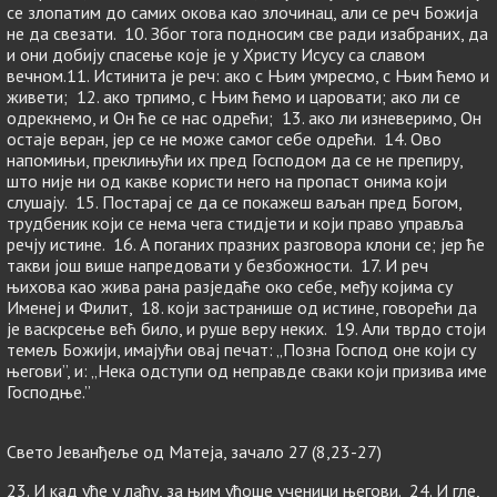
се злопатим до самих окова као злочинац, али се реч Божија
не да свезати. 10. Због тога подносим све ради изабраних, да
и они добију спасење које је у Христу Исусу са славом
вечном.11. Истинита је реч: ако с Њим умресмо, с Њим ћемо и
живети; 12. ако трпимо, с Њим ћемо и царовати; ако ли се
одрекнемо, и Он ће се нас одрећи; 13. ако ли изневеримо, Он
остаје веран, јер се не може самог себе одрећи. 14. Ово
напомињи, преклињући их пред Господом да се не препиру,
што није ни од какве користи него на пропаст онима који
слушају. 15. Постарај се да се покажеш ваљан пред Богом,
трудбеник који се нема чега стидјети и који право управља
речју истине. 16. А поганих празних разговора клони се; јер ће
такви још више напредовати у безбожности. 17. И реч
њихова као жива рана разједаће око себе, међу којима су
Именеј и Филит, 18. који застранише од истине, говорећи да
је васкрсење већ било, и руше веру неких. 19. Али тврдо стоји
темељ Божији, имајући овај печат: „Позна Господ оне који су
његови”, и: „Нека одступи од неправде сваки који призива име
Господње.”
Свето Јеванђеље од Матеја, зачало 27 (8,23-27)
23. И кад уђе у лађу, за њим уђоше ученици његови. 24. И гле,