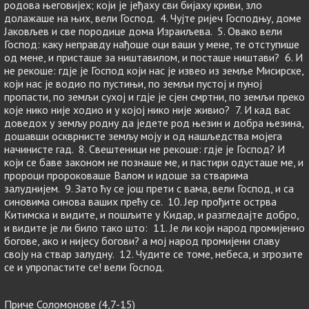
родова његовијех; који је јеђаху сви бијаху криви, зло
долажаше на њих, вели Господ. 4. Чујте ријеч Господњу, доме
Јаковљев и све породице дома Израиљева. 5. Овако вели
Господ: каку неправду нађоше оци ваши у мене, те отступише
од мене, и присташе за ништавилом, и посташе ништави? 6. И
не рекоше: гдје је Господ који нас је извео из земље Мисирске,
који нас је водио по пустињи, по земљи пустој и пуној
пропасти, по земљи сухој и гдје је сјен смртни, по земљи преко
које нико није ходио и у којој нико није живио? 7. И кад вас
доведох у земљу родну да једете род њезин и добра њезина,
дошавши оскврнисте земљу моју и од нашљедства мојега
начинисте гад. 8. Свештеници не рекоше: гдје је Господ? И
који се баве законом не познаше ме, и пастири одусташе ме, и
пророци пророковаше Валом и идоше за стварима
залуднијем. 9. Зато ћу се још прети с вама, вели Господ, и са
синовима синова ваших прећу се. 10. Јер прођите острва
Китимска и видите, и пошљите у Кидар, и разгледајте добро,
и видите је ли било тако што: 11. Је ли који народ промијенио
богове, ако и нијесу богови? а мој народ промијени славу
своју на ствар залудну. 12. Чудите се томе, небеса, и згрозите
се и упропастите се! вели Господ.
Приче Соломонове (4,7-15)