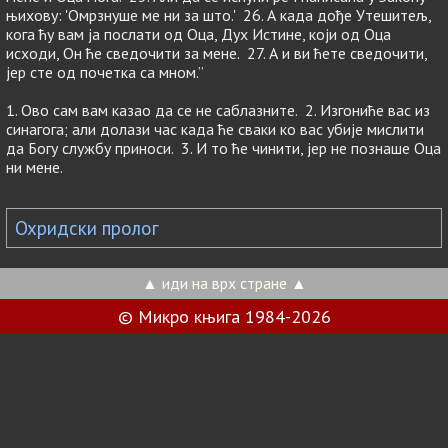
њихову: 'Омрзнуше ме ни за што.' 26. А када дође Утешитељ,
кога ћу вам ја послати од Оца, Дух Истине, који од Оца
исходи, Он ће сведочити за мене. 27. А и ви ћете сведочити,
јер сте од почетка са мном.”
1. Ово сам вам казао да се не саблазните. 2. Изгониће вас из
синагога; али долази час када ће сваки ко вас убије мислити
да Богу службу приноси. 3. И то ће чинити, јер не познаше Оца
ни мене.
Охридски пролог
▲ иди на врх стране ▲
© Микро књига 1984-2026