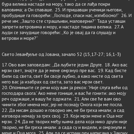
бура велика настаде на мору, тако да се лађа покри
валовима; а Он спаваше. 25. И пришавши ученици његови,
пробудише га говорећи: „Господе, спаси нас, изгибосмо!” 26. И
рече им: „Зашто сте страшљиви, маловерни?” Тада уставши
запрети ветровима и мору, и настаде тишина велика. 27. А
људи се зачудише говорећи: „Ко је овај да га слушају и
ветрови и море?”
Свето Јеванђеље од Јована, зачало 52 (15,17-27; 16,1-3)
17. Ово вам заповедам: „Да љубите једни Друге. 18. Ако вас
мрзи свет, знајте да је мене омрзнуо пре вас. 19. Кад бисте
били од света, свет би своје љубио, а како нисте од света
него вас ја изабрах од света, зато вас мрзи свет.
20. Опомињите се речи коју вам ја рекох: 'Није слуга већи од
господара свога.' Ако мене гонише, и вас ће гонити: ако моју
реч одржаше, и вашу ће одржати. 21. Али све ће вам ово
чинити због имена мог, јер не познају Онога који ме посла.
22. Да нисам дошао и говорио им, не би греха имали; а сад
изговора немају за грех свој. 23. Који мрзи мене и Оца мог
мрзи. 24. Да не творих међу њима дела која нико други није
творио, не би греха имали: а сада су и видели, и омрзнули и
мене и Оца мога. 25. Али да се испуни реч написана у Закону