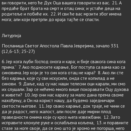
ви говорити, него ће Дух Оца вашега говорити из вас. 21. А
предаће брат брата на смрт и отац сина; и устаће деца на
родитеље и побиће их. 22. И сви ће вас мрзити због имена
мога; али који претрпи до краја тај ће се спасти.
Литургија
Посланица Светог Апостола Павла Јеврејима, зачало 331
(12,6-13; 25-27)
6. Јер кога љуби Господ онога и кара; и бије свакога сина кога
прима.” 7. Ако подносите карање, Бог поступа са вама као са
синовима. Јер који је то син кога отац не кара? 8. Ако ли сте
без карања, које су сви искусили, онда сте копилад а не
синови. 9. Даље, кад су нас наши телесни оци карали, ми смо
их слушали. Зар се нећемо много више покоравати Оцу духова
и живети? 10. Јер они нас караху за мало дана према своме
нахођењу, а Он на корист нашу, да будемо заједничари
светости његове. 11. Јер свако карање, док траје, не чини се
да је радост, него жалост, али после даје мирни плод
праведности онима који су кроз њега извежбани. 12. Зато
исправите клонуле руке и ослабљена кољена, 13. и поравните
стазе за ноге своје, да се оно што је хромо не погорша, него