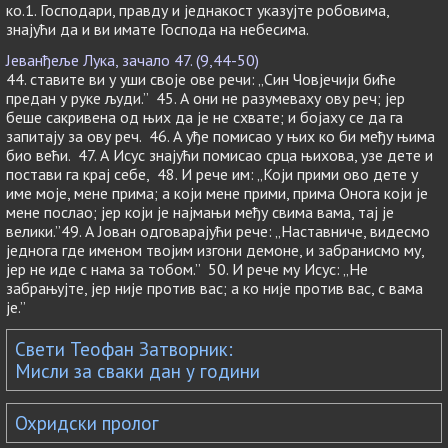
ко.1. Господари, правду и једнакост указујте робовима,
знајући да и ви имате Господа на небесима.
Јеванђеље Лука, зачало 47. (9,44-50)
44. ставите ви у уши своје ове речи: „Син Човјечији биће
предан у руке људи.” 45. А они не разумеваху ову реч; јер
беше сакривена од њих да је не схвате; и бојаху се да га
запитају за ову реч. 46. А уђе помисао у њих ко би међу њима
био већи. 47. А Исус знајући помисао срца њихова, узе дете и
постави га крај себе, 48. И рече им: „Који прими ово дете у
име моје, мене прима; а који мене прими, прима Онога који је
мене послао; јер који је најмањи међу свима вама, тај је
велики.”49. А Јован одговарајући рече: „Наставниче, видесмо
једнога где именом твојим изгони демоне, и забранисмо му,
јер не иде с нама за тобом.” 50. И рече му Исус: „Не
забрањујте, јер није против вас; а ко није против вас, с вама
је.”
Свети Теофан Затворник:
Мисли за сваки дан у години
Охридски пролог