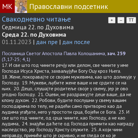
МК
Православни подсетник
Свакодневно читање
+
–
TT
Седмица 22. по Духовима
Среда 22. по Духовима
01.11.2023
|
дан пре
|
дан после
Посланица Светог Апостола Павла Колошанима,
зач. 259
(3,17-25; 4,1)
17. И све што год чините речју или делом, све чините у име
Господа Исуса Христа, захваљујући Богу Оцу кроз Њега.
18. Жене, покоравајте се својим мужевима, као што доликује у
Господу. 19. Мужеви, љубите жене ваше и не срдите се на
њих. 20. Децо, слушајте родитеље своје у свему, јер је ово
угодно Господу. 21. Оцеви, не раздражујте деце ваше, да не
клону духом. 22. Робови, будите послушни у свему вашим
господарима по телу, не радећи само притворно као да
људима угађате, него у простоти срца, бојећи се Бога. 23. И
све што год чините, од срца чините, као Господу, а не као
људима, 24. знајући да ћете од Господа примити као награду
наследство, јер Господу Христу служите. 25. А који чини
неправду, примиће што је скривио, и не гледа се ко је