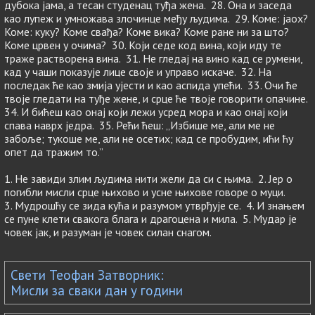
дубока јама, а тесан студенац туђа жена. 28. Она и заседа
као лупеж и умножава злочинце међу људима. 29. Коме: јаох?
Коме: куку? Коме свађа? Коме вика? Коме ране ни за што?
Коме црвен у очима? 30. Који седе код вина, који иду те
траже растворена вина. 31. Не гледај на вино кад се румени,
кад у чаши показује лице своје и управо искаче. 32. На
последак ће као змија ујести и као аспида упећи. 33. Очи ће
твоје гледати на туђе жене, и срце ће твоје говорити опачине.
34. И бићеш као онај који лежи усред мора и као онај који
спава наврх једра. 35. Рећи ћеш: „Избише ме, али ме не
забоље; тукоше ме, али не осетих; кад се пробудим, ићи ћу
опет да тражим то.”
1. Не завиди злим људима нити жели да си с њима. 2. Јер о
погибли мисли срце њихово и усне њихове говоре о муци.
3. Мудрошћу се зида кућа и разумом утврђује се. 4. И знањем
се пуне клети свакога блага и драгоцена и мила. 5. Мудар је
човек јак, и разуман је човек силан снагом.
Свети Теофан Затворник:
Мисли за сваки дан у години