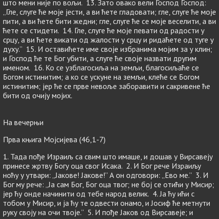
што мени није по вољи. 13. Зато овако вели Господ Господ:
„Гле, слуге ће моје јести, а ви ћете гладовати; гле, слуге ће моје
пити, а ви ћете бити жедни; гле, слуге ће се моје веселити, а ви
ћете се стидети. 14. Гле, слуге ће моје певати од радости у
срцу, а ви ћете викати од жалости у срцу и ридаћете од туге у
духу.” 15. И оставићете име своје избранима мојим за у клин;
и Господ ће те Бог убити, а слуге ће своје назвати другим
именом. 16. Ко се узблагосиља на земљи, благосиљаће се
Богом истинитим; а ко се ускуне на земљи, клеће се Богом
истинитим; јер ће се прве невоље заборавити и сакривене ће
бити од очију мојих.
На вечерњи
Прва књига Мојсијева (46,1-7)
1. Тада пође Израиљ са свим што имаше, и дошав у Вирсавеју
принесе жртву Богу оца свог Исака. 2. И Бог рече Израиљу
ноћу у утвари: „Јакове! Јакове!” А он одговори: „Ево ме.” 3. И
Бог му рече: „Ја сам Бог, Бог оца твог; не бој се отићи у Мисир;
јер ћу онде начинити од тебе народ велик. 4. Ја ћу ићи с
тобом у Мисир, и ја ћу те одвести онамо, и Јосиф ће метнути
руку своју на очи твоје.” 5. И пође Јаков од Вирсавеје; и