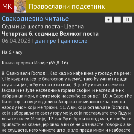
МК
Православни подсетник
Свакодневно читање
+
–
TT
Седмица шеста поста - Цветна
Четвртак 6. седмице Великог поста
06.04.2023
|
дан пре
|
дан после
На 6. часу
Књига пророка Исаије (65,8-16)
8. Овако вели Господ: „Као кад ко нађе вина у грозду, па рече:
\'Не квари га, јер је благослов у њему\', тако ћу учинити ради
слуга својих, нећу их потрти свих, 9. јер ћу извести семе из
Јакова и из Јуде наследника горама својим, и наследиће их
избраници моји, и слуге моје населиће се онде.” 10. А Сарон ће
бити тор за овце и долина Ахорска почивалиште за говеда
народу мом који ме тражи. 11. А ви, који остављате Господа,
који заборављате свету гору моју, који постављате сто Гаду и
левате налев Менију, 12. вас ћу избројити под мач, и сви ћете
припасти на клање, јер звах а ви се не одзивасте, говорих а ви
не слушасте, него чинисте што је зло преда мном и изабрасте