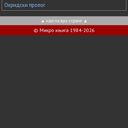
Охридски пролог
▲ иди на врх стране ▲
© Микро књига 1984-2026