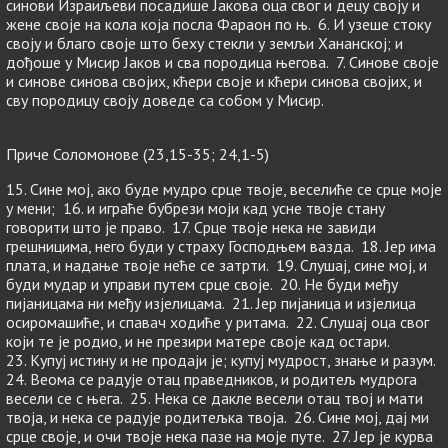
синови Израиљеви посадише Јакова оца свог и децу своју и
жене своје на кола која посла Фараон по њ. 6. И узеше стоку
своју и благо своје што беху стекли у земљи Хананској; и
дођоше у Мисир Јаков и сва породица његова. 7. Синове своје
и синове синова својих, кћери своје и кћери синова својих, и
сву породицу своју доведе са собом у Мисир.
Приче Соломонове (23,15-35; 24,1-5)
15. Сине мој, ако буде мудро срце твоје, веселиће се срце моје
у мени; 16. и играће бубрези моји кад усне твоје стану
говорити што је право. 17. Срце твоје нека не завиди
грешницима, него буди у страху Господњем вазда. 18. Јер има
плата, и надање твоје неће се затрти. 19. Слушај, сине мој, и
буди мудар и управи путем срце своје. 20. Не буди међу
пијаницама ни међу изјелицама. 21. Јер пијаница и изјелица
осиромашиће, и спавач ходиће у ритама. 22. Слушај оца свог
који те је родио, и не презири матере своје кад остари.
23. Купуј истину и не продаји је; купуј мудрост, знање и разум.
24. Веома се радује отац праведников, и родитељ мудрога
весели се с њега. 25. Нека се дакле весели отац твој и мати
твоја, и нека се радује родитељка твоја. 26. Сине мој, дај ми
срце своје, и очи твоје нека пазе на моје путе. 27. Јер је курва