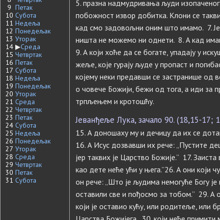
5. празна надмудривања људи изопаченога
9
Петак
побожност извор добитка. Клони се такви
10
Субота
11
Недеља
кад смо задовољни оним што имамо. 7. Јер
12
Понедељак
13
Уторак
ништа не можемо ни однети. 8. А кад им
14
▶
Среда
9. А који хоће да се богате, упадају у иск
15
Четвртак
16
Петак
жеље, које гурају људе у пропаст и погиба
17
Субота
којему неки предавши се застранише од ве
18
Недеља
19
Понедељак
о човече Божији, бежи од тога, а иди за
20
Уторак
трпљењем и кротошћу.
21
Среда
22
Четвртак
23
Петак
Јеванђеље Лука, зачало 90. (18,15-17; 1
24
Субота
15. А доношаху му и дечицу да их се дота
25
Недеља
26
Понедељак
16. А Исус дозвавши их рече: „Пустите дец
27
Уторак
28
Среда
јер таквих је Царство Божије.” 17. Заист
29
Четвртак
као дете неће ући у њега.”26. А они који 
30
Петак
31
Субота
он рече: „Што је људима немогуће Богу је 
оставили све и пођосмо за тобом.” 29. А 
који је оставио кућу, или родитеље, или б
Царства Божијега, 30. који неће примити 