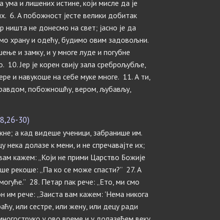
 ума и лишених истине, који мисле да је
х. 6. А побожност јесте велики добитак
 ништа не донесмо на свет; јасно је да
амо храну и одећу, будимо овим задовољни.
ушење и замку, и у многе луде и погубне
о. 10. Јер је корен свију зала среброљубље,
ре и навукоше на себе муке многе. 11. А ти,
 правдом, побожношћу, вером, љубављу,
8,26-30)
кне; а кад видеше ученици, забранише им.
у нека долазе к мени, и не спречавајте их;
а вам кажем: „Који не прими Царство Божије
чуше рекоше: „Па ко се може спасти?” 27. А
могуће.” 28. Петар пак рече: „Ето, ми смо
он им рече: „Заиста вам кажем: 'Нема никога
раћу, или сестре, или жену, или децу ради
многоструко у ово време и у долазећем веку