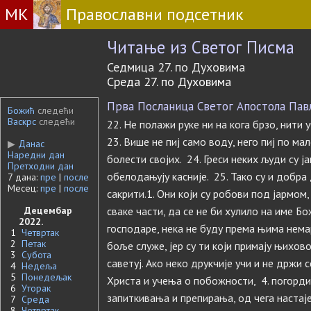
МК
Православни подсетник
Читање из Светог Писма
Седмица 27. по Духовима
Среда 27. по Духовима
Прва Посланица Светог Апостола Павла 
Божић
следећи
Васкрс
следећи
22. Не полажи руке ни на кога брзо, нити у
23. Више не пиј само воду, него пиј по ма
▶
Данас
Наредни дан
болести својих. 24. Греси неких људи су ј
Претходни дан
обелодањују касније. 25. Тако су и добра д
7 дана:
пре
|
после
Месец:
пре
|
после
сакрити.1. Они који су робови под јармом
Децембар
сваке части, да се не би хулило на име Бож
2022.
господаре, нека не буду према њима немар
1
Четвртак
2
Петак
боље служе, јер су ти који примају њихов
3
Субота
саветуј. Ако неко друкчије учи и не држи
4
Недеља
5
Понедељак
Христа и учења о побожности, 4. погордио
6
Уторак
запиткивања и препирања, од чега настај
7
Среда
8
Четвртак