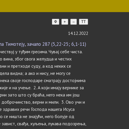
Ф
+
–
TT
14.12.2022
Тимотеју, зачало 287 (5,22-25; 6,1-11)
чествуј у туђим гресима. Чувај себе чиста.
ло вина, због свога желудца и честих
авни и претходе суду, а код неких се
ела видна; а ако и нису, не могу се
, нека своје господаре сматрају достојнима
ије и на учење. 2. А који имају вернике за
ни зато што су браћа, него нека им још
о доброчинство, верни и мили. 3. Ово учи и
 се здравих речи Господа нашега Исуса
 се ништа не знајући, него болује од
е завист, свађа, хуљења, лукава подозрења,