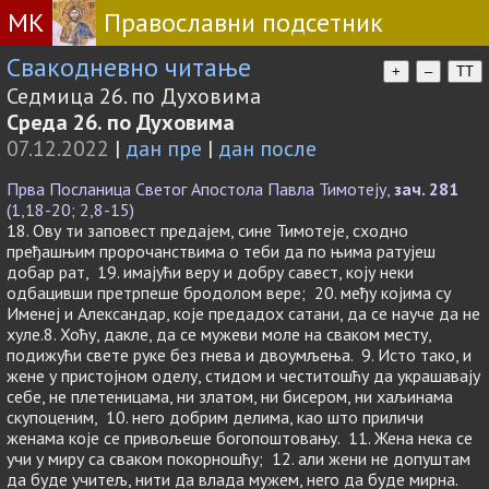
МК
Православни подсетник
Свакодневно читање
+
–
TT
Седмица 26. по Духовима
Среда 26. по Духовима
07.12.2022
|
дан пре
|
дан после
Прва Посланица Светог Апостола Павла Тимотеју,
зач. 281
(1,18-20; 2,8-15)
18. Ову ти заповест предајем, сине Тимотеје, сходно
пређашњим пророчанствима о теби да по њима ратујеш
добар рат, 19. имајући веру и добру савест, коју неки
одбацивши претрпеше бродолом вере; 20. међу којима су
Именеј и Александар, које предадох сатани, да се науче да не
хуле.8. Хоћу, дакле, да се мужеви моле на сваком месту,
подижући свете руке без гнева и двоумљења. 9. Исто тако, и
жене у пристојном оделу, стидом и честитошћу да украшавају
себе, не плетеницама, ни златом, ни бисером, ни хаљинама
скупоценим, 10. него добрим делима, као што приличи
женама које се привољеше богопоштовању. 11. Жена нека се
учи у миру са сваком покорношћу; 12. али жени не допуштам
да буде учитељ, нити да влада мужем, него да буде мирна.