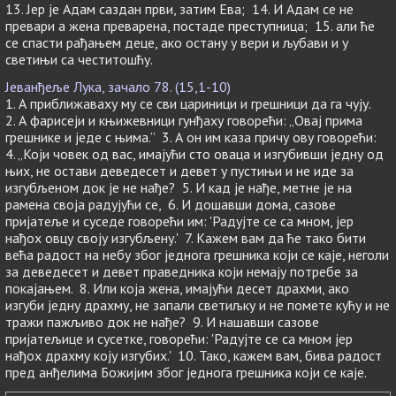
13. Јер је Адам саздан први, затим Ева; 14. И Адам се не
превари а жена преварена, постаде преступница; 15. али ће
се спасти рађањем деце, ако остану у вери и љубави и у
светињи са честитошћу.
Јеванђеље Лука, зачало 78. (15,1-10)
1. А приближаваху му се сви цариници и грешници да га чују.
2. А фарисеји и књижевници гунђаху говорећи: „Овај прима
грешнике и једе с њима.” 3. А он им каза причу ову говорећи:
4. „Који човек од вас, имајући сто оваца и изгубивши једну од
њих, не остави деведесет и девет у пустињи и не иде за
изгубљеном док је не нађе? 5. И кад је нађе, метне је на
рамена своја радујући се, 6. И дошавши дома, сазове
пријатеље и суседе говорећи им: 'Радујте се са мном, јер
нађох овцу своју изгубљену.' 7. Кажем вам да ће тако бити
већа радост на небу због једнога грешника који се каје, неголи
за деведесет и девет праведника који немају потребе за
покајањем. 8. Или која жена, имајући десет драхми, ако
изгуби једну драхму, не запали светиљку и не помете кућу и не
тражи пажљиво док не нађе? 9. И нашавши сазове
пријатељице и сусетке, говорећи: 'Радујте се са мном јер
нађох драхму коју изгубих.' 10. Тако, кажем вам, бива радост
пред анђелима Божијим због једнога грешника који се каје.