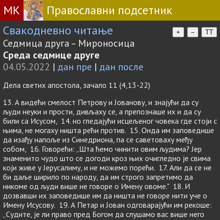
МК
Православни подсетник
Свакодневно читање
+
–
TT
Седмица друга – Мироносица
Среда седмице друге
04.05.2022
|
дан пре
|
дан после
Дела светих апостола, зачало 11 (4,13-22)
13. А видећи смелост Петрову и Јованову, и знајући да су
људи неуки и прости, дивљаху се, а препознаше их и да су
били са Исусом, 14. но гледајући исцељеног човека где стоји с
њима, не могаху ништа рећи против. 15. Онда им заповедише
да изађу напоље из Синедриона, па се саветоваху међу
собом, 16. Говорећи: „Шта ћемо чинити овим људима? Јер
знаменито чудо што се догоди кроз њих очигледно је свима
који живе у Јерусалиму, и не можемо порећи. 17. Али да се не
би даље ширило по народу, да им строго запретимо да
никоме од људи више не говоре о Имену овоме." 18. И
дозвавши их заповедише им да ништа не говоре нити уче о
Имену Исусову. 19. А Петар и Јован одговарајући им рекоше:
„Судите, је ли право пред Богом да слушамо вас више него