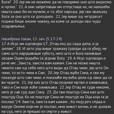
Бога? 20. Јер ми не можемо да не говоримо оно што видесмо
и чусмо." 21. А они запретивши им отпустише их, не налазећи
ништа како би их мучили, и то због народа; јер сви хваљаху
Бога за оно што се догодило. 22. Јер више од четрдесет
година беше ономе човеку, на коме се догоди ово чудо
оздрављења.
Јеванђеље Јован, 15. зач. (5,17-24)
17. А Исус им одговори:17. „Отац мој до сада дела, и ја
делам." 18. И зато још више тражаху Јудејци да га убију, не
само што нарушаваше суботу, него што и Бога називаше
својим Оцем градећи се једнак Богу. 19. А Исус одговори и
рече им: „Заиста, заиста вам кажем: Син не може ништа
чинити сам од себе него што види да Отац чини; јер што Он
чини, то исто чини и Син; 20. Јер Отац љуби Сина, и све му
показује што сам чини; и показаће му већа дела од ових да се
ви чудите. 21. Јер као што Отац подиже мртве и оживљава,
тако и Син које хоће оживљава. 22. Јер Отац не суди никоме,
него је сав суд дао Сину. 23. Да сви поштују Сина као што
поштују Оца. Ко не поштује Сина не поштује ни Оца који га је
послао."24. Заиста, заиста вам кажем: „Ко моју реч слуша и
верује Ономе који ме је послао, има живот вечни, и не долази
на суд, него је прешао из смрти у живот.