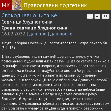
МК
Православни подсетник
Свакодневно читање
+
–
TT
Седмица блудног сина
Среда седмице блудног сина
16.02.2022
|
дан пре
|
дан после
Друга Саборна Посланица Светог Апостола Петра, зачало 68
(3,1-18)
1. Ево, љубљени, пишем вам већ другу посланицу; у њима
подсећањем будим ваш чисти разум, 2. да се сетите речи које
су раније казали свети пророци, и заповести апостола ваших
од Господа и Спаса, 3. знајући прво ово да ће у последње
дане доћи ругачи који ће живети по својим сопственим
жељама, 4. и говорити: „Шта је с обећањем Доласка његова?”
Јер откако се оци упокојише све стоји тако од почетка
стварања. 5. Јер они хотимице губе из вида да небеса бише
одавно, и да је земља из воде и од воде саздана речју
Божијом, 6. од којих тадашњи свет, водом потопљен,
пропаде. 7. А садашња небеса и земља остављени су његовом
речју за огањ и чувају се за Дан суда и погибли безбожних