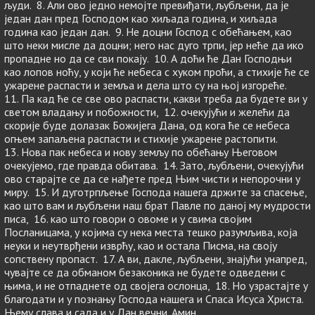
људи. 8. Али ово једно немојте превиђати, љубљени, да је
један дан пред Господом као хиљада година, и хиљада
година као један дан. 9. Не доцни Господ с обећањем, као
што неки мисле да доцни; него нас дуго трпи, јер неће да ико
пропадне но да се сви покају. 10. А доћи ће Дан Господњи
као лопов ноћу, у који ће небеса с хуком проћи, а стихије ће се
ужарене распасти и земља и дела што су на њој изгореће.
11. Па кад ће се све ово распасти, какви треба да будете ви у
светом владању и побожности, 12. очекујући и желећи да
скорије буде долазак Божијега Дана, од кога ће се небеса
огњем запаљена распасти и стихије ужарене растопити.
13. Нова пак небеса и нову земљу по обећању Његовом
очекујемо, где правда обитава. 14. Зато, љубљени, очекујући
ово старајте се да се нађете пред Њим чисти и непорочни у
миру. 15. И дуготрпљење Господа нашега држите за спасење,
као што вам и љубљени наш брат Павле по даној му мудрости
писа, 16. као што говори о овоме и у свима својим
Посланицама, у којима су нека места тешко разумљива, која
неуки и неутврђени изврћу, као и остала Писма, на своју
сопствену пропаст. 17. А ви, дакле, љубљени, знајући унапред,
чувајте се да обманом безаконика не будете одведени с
њима, и не отпаднете од својега ослонца, 18. Но узрастајте у
благодати и у познању Господа нашега и Спаса Исуса Христа.
Њему слава и сада и у Дан вечни. Амин.