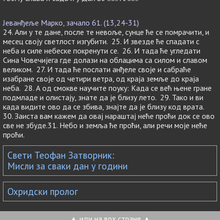
Јеванђеље Марко, зачало 61. (13,24-31)
24. Али у те дане, после те невоље, сунце ће се помрачити, и
месец своју светлост изгубити. 25. И звезде ће спадати с
неба и силе небеске покренути се. 26. И тада ће угледати
Сина Човечијега где долази на облацима са силом и славом
великом. 27. И тада ће послати анђеле своје и сабраће
изабране своје од четири ветра, од краја земље до краја
неба. 28. А од смокве научите поуку: Када се већ њене гране
подмладе и олистају, знате да је близу лето. 29. Тако и ви
када видите ово да се збива, знајте да је близу код врата.
30. Заиста вам кажем да овај нараштај неће проћи док се ово
све не збуде.31. Небо и земља ће проћи, али речи моје неће
проћи.
Свети Теофан Затворник:
Мисли за сваки дан у години
Охридски пролог
▲ иди на врх стране ▲