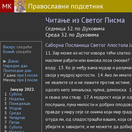
МК
Православни подсетник
Читање из Светог Писма
Седмица 32. по Духовима
Среда 32. по Духовима
Саборна Посланица Светог Апостола Јак
Васкрс
следећи
Божић
следећи
11. Зар може из истог извора тећи слатко
маслине рађати или винова лоза смокве? Т
▶
Данас
Наредни дан
воду. 13. Ко је међу вама мудар и разум
Претходни дан
своја у мудрој кротости. 14. Ако ли имате
7 дана:
пре
|
после
Месец:
пре
|
после
не хвалите се и не лажите против истине.
Јануар 2022.
одозго него земаљска, чулна, демонска. 16.
1
Субота
и свака зла ствар. 17. А мудрост која је о
2
Недеља
3
Понедељак
послушна, пуна милости и добрих плодова
4
Уторак
правде у миру сеје се онима који мир гра
5
Среда
6
Четвртак
отуда ли, од сладострашћа ваших, која с
7
Петак
убијате и завидите, и не можете да добијет
8
Субота
9
Недеља