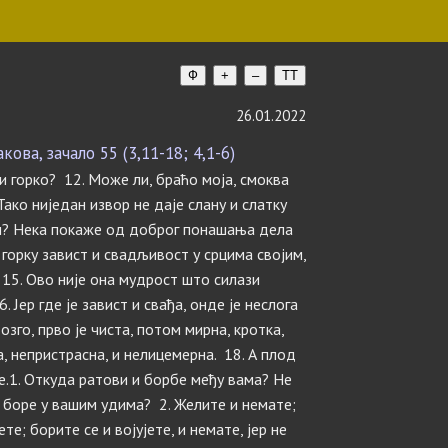
Ф
+
–
TT
26.01.2022
ова, зачало 55 (3,11-18; 4,1-6)
 и горко? 12. Може ли, браћо моја, смоква
ако ниједан извор не даје слану и слатку
ан? Нека покаже од доброг понашања дела
 горку завист и свадљивост у срцима својим,
 15. Ово није она мудрост што силази
 Јер где је завист и свађа, онде је неслога
дозго, прво је чиста, потом мирна, кротка,
, непристрасна, и нелицемерна. 18. А плод
де.1. Откуда ратови и борбе међу вама? Не
е боре у вашим удима? 2. Желите и немате;
е; борите се и војујете, и немате, јер не