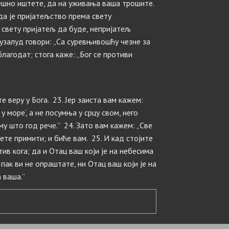
грешно иштете, да на уживања ваша трошите.
да је пријатељство према свету
 свету пријатељ да буде, непријатељ
узалуд говори: „Са суревњивошћу чезне за
 благодат; стога каже: „Бог се противи
е веру у Бога. 23. Јер заиста вам кажем:
 у море‘, а не посумња у срцу свом, него
му што год рече.” 24. Зато вам кажем: „Све
ете примити; и биће вам. 25. И кад стојите
ив кога; да и Отац ваш који је на небесима
пак ви не опраштате, ни Отац ваш који је на
 ваша.”