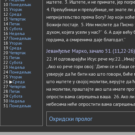
иштете. 3. Иштете, и не примате, јер по
10
Понедељак
4. Прељубници и прељубнице, не знате ли 
11
Уторак
12
Среда
непријатељство према Богу? Јер који хоће
13
Четвртак
14
Петак
Божији постаје. 5. Или мислите да Писмо 
15
Субота
духом, којега усели у нас?” 6. А даје већу
16
Недеља
17
Понедељак
гордима, а смиренима даје благодат.”
18
Уторак
19
Среда
Јеванђеље Марко, зачало 51. (11,22-26)
20
Четвртак
21
Петак
22. И одговарајући Исус рече му:22. „Имајт
22
Субота
„Ако ко рече гори овој: ‘Дигни се и баци се
23
Недеља
24
Понедељак
узверује да ће бити као што говори, биће 
25
Уторак
што иштете у својој молитви, верујте да ћ
26
▶
Среда
27
Четвртак
на молитви, праштајте ако шта имате прот
28
Петак
29
Субота
опрости вама сагрешења ваша. 26. Ако ли 
30
Недеља
небесима неће опростити вама сагрешења
31
Понедељак
Охридски пролог