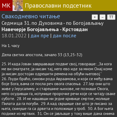
МК
Православни подсетник
Свакодневно читање
+
–
TT
Седмица 31. по Духовима - по Богојављању
Навечерје Богојављења - Крстовдан
18.01.2022
|
дан пре
|
дан после
На 1. часу
Дела светих апостола, зачало 33 (13,25-32)
25. И када Јован завршаваше подвиг свој, говораше: „За кога
ме ви сматрате, ја нисам тај, него ево иде за мном Онај коме
ја нисам достојан одрешити ремена на обући његовој.”
26. Људи браћо, синови рода Авраамова, и који се међу вама
боје Бога, вама се посла реч овога спасења. 27. Јер они што
живе у Јерусалиму, и старешине њихове, не познаше Овога,
него осудивши га, испунише пророчке речи које се читају сваке
суботе. 28. И не нашавши ни једне кривице смртне, молише
Пилата да га погуби. 29. А кад свршише све што је писано за
њега, скинуше га са дрвета и положише у гроб. 30. А Бог њега
подиже из мртвих. 31. Он се јављаше у току више дана онима