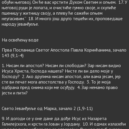
обући његовој. Он ће вас крстити Духом Светим и огњем. 17. У
његовој руци је лопата, и очистиће гумно своје, и скупиће
пшеницу у житницу своју, а плеву ће сажећи огњем
неугасивим.” 18. И много још друго тешећи их, проповедаше
народу јеванђеље.
На освећењу воде
Прва Посланица Светог Апостола Павла Коринћанима, зачало
143 (9,1-4)
1. Нисам ли апостол? Нисам ли слободан? Зар нисам видио
Исуса Христа, Господа нашега? Нисте ли ви дело моје у
Господу? 2. Ако другима нисам апостол, али вама јесам, јер
сте ви печат мога апостолства у Господу. 3. То је моја
одбрана пред онима који ме осуђују. 4. Зар немамо право
јести и пити?
Свето Јеванђеље од Марка, зачало 2 (1,9-11)
9. И догоди се у оне дане да дође Исус из Назарета
Галилејскога, и крсти га Јован у Јордану. 10. И одмах излазећи