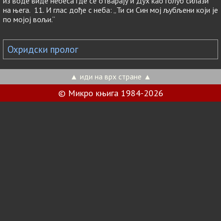
из воде виде небеса где се отварају и Дух као голуб силази
на њега. 11. И глас дође с неба: „Ти си Син мој љубљени који је
по мојој вољи.“
Охридски пролог
▲ иди на врх стране ▲
© Микро књига 1984-2026