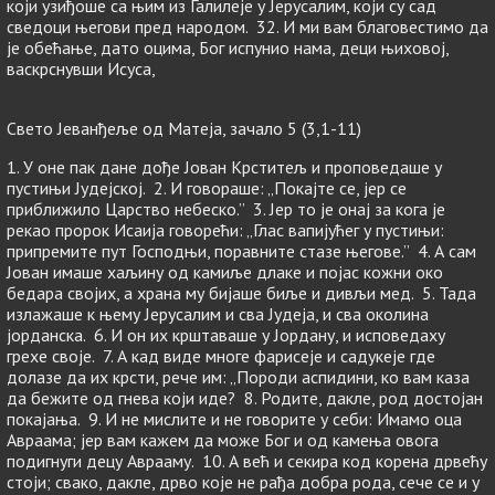
који узиђоше са њим из Галилеје у Јерусалим, који су сад
сведоци његови пред народом. 32. И ми вам благовестимо да
је обећање, дато оцима, Бог испунио нама, деци њиховој,
васкрснувши Исуса,
Свето Јеванђеље од Матеја, зачало 5 (3,1-11)
1. У оне пак дане дође Јован Крститељ и проповедаше у
пустињи Јудејској. 2. И говораше: „Покајте се, јер се
приближило Царство небеско.” 3. Јер то је онај за кога је
рекао пророк Исаија говорећи: „Глас вапијућег у пустињи:
припремите пут Господњи, поравните стазе његове.” 4. А сам
Јован имаше хаљину од камиље длаке и појас кожни око
бедара својих, а храна му бијаше биље и дивљи мед. 5. Тада
излажаше к њему Јерусалим и сва Јудеја, и сва околина
јорданска. 6. И он их крштаваше у Јордану, и исповедаху
грехе своје. 7. А кад виде многе фарисеје и садукеје где
долазе да их крсти, рече им: „Породи аспидини, ко вам каза
да бежите од гнева који иде? 8. Родите, дакле, род достојан
покајања. 9. И не мислите и не говорите у себи: Имамо оца
Авраама; јер вам кажем да може Бог и од камења овога
подигнуги децу Аврааму. 10. А већ и секира код корена дрвећу
стоји; свако, дакле, дрво које не рађа добра рода, сече се и у