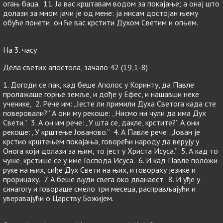
огањ баца. 11. Ја вас крштавам водом за покајање; а онај што
долази за мном јачи је од мене: ја нисам достојан њему
обуће понети; он ће вас крстити Духом Светим и огњем.
На 3. часу
Дела светих апостола, зачало 42 (19,1-8)
1. Догоди се пак, кад беше Аполос у Коринту, да Павле
пролажаше горње земље, и дође у Ефес, и нашавши неке
ученике, 2. Рече им: „Јесте ли примили Духа Светога када сте
поверовали?” А они му рекоше: „Нисмо ни чули да има Дух
Свети.” 3. А он им рече: „У шта се, дакле, крстите?” А они
рекоше: „У крштење Јованово.” 4. А Павле рече: „Јован је
крстио крштењем покајања, говорећи народу да верују у
Онога који долази за њим, то јест у Христа Исуса.” 5. А кад то
чуше, крстише се у име Господа Исуса. 6. И кад Павле положи
руке на њих, сиђе Дух Свети на њих, и говораху језике и
прорицаху. 7. А беше људи свега око дванаест. 8. И уђе у
синагогу и говораше смело три месеца, расправљајући и
уверавајући о Царству Божијем.