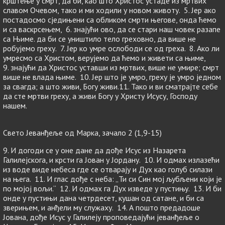
крштење у смрт, да би, као што Христос устаде из мртвих
славом Очевом, тако и ми ходили у новом животу. 5. Јер ако
постадосмо сједињени са обликом смрти његове, онда ћемо
и са васкрсењем, 6. знајући ово, да се стари наш човек разапе
са Њиме. да би се уништило тело греховно, да више не
робујемо греху. 7. Јер ко умре ослободи се од греха. 8. Ако ли
умресмо са Христом, верујемо да ћемо и живети са њиме,
9. знајући да Христос уставши из мртвих, више не умире; смрт
више не влада њиме. 10. Јер што је умро, греху је умро једном
за свагда; а што живи, Богу живи.11. Тако и ви сматрајте себе
да сте мртви греху, а живи Богу у Христу Исусу, Господу
нашем.
Свето Јеванђеље од Марка, зачало 2 (1,9-15)
9. И догоди се у оне дане да дође Исус из Назарета
Галилејскога, и крсти га Јован у Јордану. 10. И одмах излазећи
из воде виде небеса где се отварају и Дух као голуб силази
на њега. 11. И глас дође с неба: „Ти си Син мој љубљени који је
по мојој вољи.“ 12. И одмах га Дух изведе у пустињу. 13. И би
онде у пустињи дана четрдесет, кушан од сатане, и би са
зверињем, и анђели му служаху. 14. А пошто предадоше
Јована, дође Исус у Галилеју проповедајући јеванђеље о