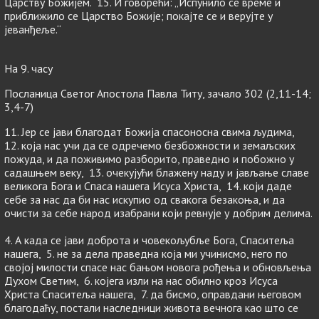
Царству Божијем. 15. И говорећи: „Испунило се време и
приближило се Царство Божије; покајте се и верујте у
јеванђеље.“
На 9. часу
Посланица Светог Апостола Павла Титу, зачало 302 (2,11-14;
3,4-7)
11. Јер се јави благодат Божија спасоносна свима људима,
12. која нас учи да се одречемо безбожности и земаљских
пожуда, и да поживимо разборито, праведно и побожно у
садашњем веку, 13. очекујући блажену наду и јављање славе
великога Бога и Спаса нашега Исуса Христа, 14. који даде
себе за нас да би нас искупио од свакога безакоња, и да
очисти за себе народ изабрани који ревнује у добрим делима.
4. А када се јави доброта и човекољубље Бога, Спаситеља
нашега, 5. не за дела праведна која ми учинисмо, него по
својој милости спасе нас бањом новога рођења и обновљења
Духом Светим, 6. којега изли на нас обилно кроз Исуса
Христа Спаситеља нашега, 7. да бисмо, оправдани његовом
благодаћу, постали наследници живота вечнога као што се