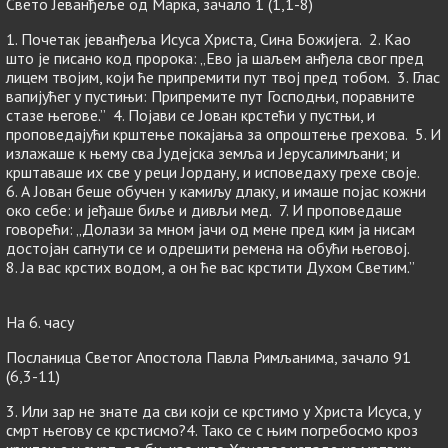
Свето Јеванђеље од Марка, зачало 1 (1,1-8)
1. Почетак јеванђеља Исуса Христа, Сина Божијега. 2. Као
што је писано код пророка: „Ево ја шаљем анђела свог пред
лицем твојим, који ће припремити пут твој пред тобом. 3. Глас
вапијућег у пустињи: Припремите пут Господњи, поравните
стазе његове.” 4. Појави се Јован крстећи у пустњи, и
проповедајући крштење покајања за опроштење грехова. 5. И
излажаше к њему сва Јудејска земља и Јерусалимљани; и
крштаваше их све у реци Јордану, и исповедаху грехе своје.
6. А Јован беше обучен у камиљу длаку, и имаше појас кожни
око себе: и јеђаше биље и дивљи мед. 7. И проповедаше
говорећи: „Долази за мном јачи од мене пред ким ја нисам
достојан сагнути се и одрешити ремена на обући његовој.
8. Ја вас крстих водом, а он ће вас крстити Духом Светим.”
На 6. часу
Посланица Светог Апостола Павла Римљанима, зачало 91
(6,3-11)
3. Или зар не знате да сви који се крстимо у Христа Исуса, у
смрт његову се крстисмо?4. Тако се с њим погребосмо кроз