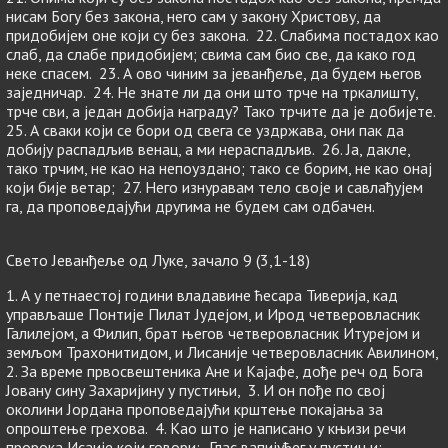
нисам Богу без закона, него сам у закону Христову, да
придобијем оне који су без закона. 22. Слабима постадох као
слаб, да слабе придобијем; свима сам био све, да како год
неке спасем. 23. А ово чиним за јеванђеље, да будем његов
заједничар. 24. Не знате ли да они што трче на тркалишту,
трче сви, а један добија награду? Тако трчите да је добијете.
25. А сваки који се бори од свега се уздржава, они пак да
добију распадљив венац, а ми нераспадљив. 26. Ја, дакле,
тако трчим, не као на непоуздано; тако се борим, не као онај
који бије ветар; 27. Него изнуравам тело своје и савлађујем
га, да проповедајући другима не будем сам одбачен.
Свето Јеванђеље од Луке, зачало 9 (3,1-18)
1. А у петнаестој години владавине ћесара Тиверија, кад
управљаше Понтије Пилат Јудејом, и Ирод четверовласник
Галилејом, а Филип, брат његов четверовласник Итурејом и
земљом Трахонитидом, и Лисаније четверовласник Авилином,
2. За време првосвештеника Ане и Кајафе, дође реч од Бога
Јовану сину Захаријину у пустињи, 3. И он пође по свој
околини Јордана проповедајући крштење покајања за
опроштење грехова. 4. Као што је написано у књизи речи
пророка Исаије који говори: „Глас вапијућег у пустињи: