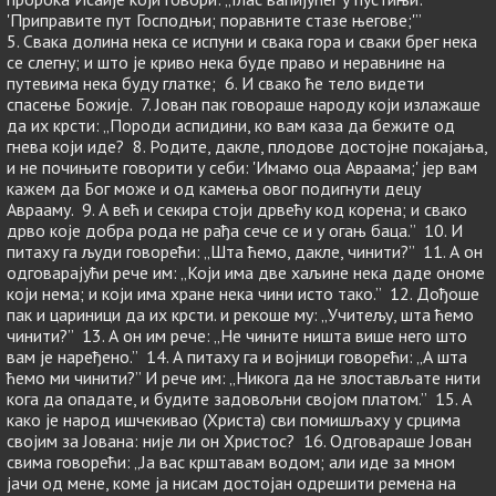
'Приправите пут Господњи; поравните стазе његове;'”
5. Свака долина нека се испуни и свака гора и сваки брег нека
се слегну; и што је криво нека буде право и неравнине на
путевима нека буду глатке; 6. И свако ће тело видети
спасење Божије. 7. Јован пак говораше народу који излажаше
да их крсти: „Породи аспидини, ко вам каза да бежите од
гнева који иде? 8. Родите, дакле, плодове достојне покајања,
и не почињите говорити у себи: 'Имамо оца Авраама;' јер вам
кажем да Бог може и од камења овог подигнути децу
Аврааму. 9. А већ и секира стоји дрвећу код корена; и свако
дрво које добра рода не рађа сече се и у огањ баца.” 10. И
питаху га људи говорећи: „Шта ћемо, дакле, чинити?” 11. А он
одговарајући рече им: „Који има две хаљине нека даде ономе
који нема; и који има хране нека чини исто тако.” 12. Дођоше
пак и цариници да их крсти. и рекоше му: „Учитељу, шта ћемо
чинити?” 13. А он им рече: „Не чините ништа више него што
вам је наређено.” 14. А питаху га и војници говорећи: „А шта
ћемо ми чинити?” И рече им: „Никога да не злостављате нити
кога да опадате, и будите задовољни својом платом.” 15. А
како је народ ишчекивао (Христа) сви помишљаху у срцима
својим за Јована: није ли он Христос? 16. Одговараше Јован
свима говорећи: „Ја вас крштавам водом; али иде за мном
јачи од мене, коме ја нисам достојан одрешити ремена на