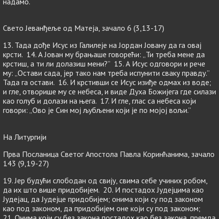
надамо.
Свето Јеванђеље од Матеја, зачало 6 (3,13-17)
13. Тада дође Исус из Галилеје на Јордан Јовану да га овај
крсти. 14. А Јован му брањаше говорећи: „Ти треба мене да
крстиш, а ти ли долазиш мени?” 15. А Исус одговори и рече
му: „Остави сада, јер тако нам треба испунити сваку правду.”
Тада га остави. 16. И крстивши се Исус изиђе одмах из воде;
и гле, отворише му се небеса, и виде Духа Божијега где силази
као голуб и долази на њега. 17. И гле, глас са небеса који
говори: „Ово је Син мој љубљени који је по мојој вољи.”
На Литургији
Прва Посланица Светог Апостола Павла Коринћанима, зачало
143 (9,19-27)
19. Јер будући слободан од свију, свима себе учиних робом,
да их што више придобијем. 20. И постадох Јудејцима као
Јудејац, да Јудејце придобијем; онима који су под законом
као под законом, да придобијем оне који су под законом;
21. Онима који су без закона постадох као без закона, премда