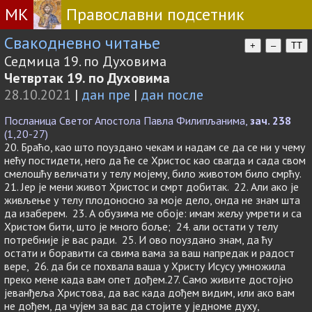
МК
Православни подсетник
Свакодневно читање
+
–
TT
Седмица 19. по Духовима
Четвртак 19. по Духовима
28.10.2021
|
дан пре
|
дан после
Посланица Светог Апостола Павла Филипљанима,
зач. 238
(1,20-27)
20. Браћо, као што поуздано чекам и надам се да се ни у чему
нећу постидети, него да ће се Христос као свагда и сада свом
смелошћу величати у телу мојему, било животом било смрћу.
21. Јер је мени живот Христос и смрт добитак. 22. Али ако је
живљење у телу плодоносно за моје дело, онда не знам шта
да изаберем. 23. А обузима ме обоје: имам жељу умрети и са
Христом бити, што је много боље; 24. али остати у телу
потребније је вас ради. 25. И ово поуздано знам, да ћу
остати и боравити са свима вама за ваш напредак и радост
вере, 26. да би се похвала ваша у Христу Исусу умножила
преко мене када вам опет дођем.27. Само живите достојно
јеванђеља Христова, да вас када дођем видим, или ако вам
не дођем, да чујем за вас да стојите у једноме духу,