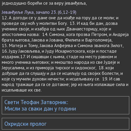
једнодушно борећи се за веру јеванђеља,
Јеванђеље Лука, зачало 23. (6,12-19)
12. А догоди се у дане оне да изађе на гору да се моли; и
проведе сву ноћ у молитви Богу. 13. И кад би дан, дозва
ученике своје, и изабра од њих Дванаесторицу, које и
апостолима назва: 14. Симона, кога прозва Петром, и Андреја
брата његова, Јакова и Јована, Филипа и Вартоломеја,
15. Матеја и Тому, Јакова Алфејева и Симона званога Зилот,
16. Јуду Јаковљева, и Јуду Искариотскога, који и постаде
издајник.17. И сишавши с њима, стаде на месту равном и
много ученика његових; и мноштво народа из све Јудеје и
Јерусалима, и из приморја тирског и сидонског, 18. који
дођоше да га слушају и да се исцељују од својих болести, и
које су мучили духови нечисти; и исцељиваху се. 19. И сав
народ тражаше да га се дотакне; јер из њега излажаше сила и
исцељиваше их све.
Свети Теофан Затворник:
Мисли за сваки дан у години
Охридски пролог