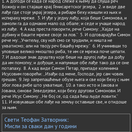
1. А догоди се када се народ слеже к њему да слуша реч
Божију и он стајаше крај Генисаретског језера, 2. и виде две
лађе где стоје украј језера, а рибари беху изишли из њих и
испираху мреже. 3. И уђе у једну лађу, која беше Симонова, и
замоли га да одмакне мало од обале; и седе и учаше народ
из лађе. 4. А кад преста говорити, рече Симону: „Хајде на
дубину и баците мреже своје за лов.” 5. И одговарајући Симон
рече му: „Учитељу, сву ноћ смо се трудили, и ништа не
ухватисмо; али на твоју реч бацићу мрежу.” 6. И учинивши то
уловише велико мноштво риба, те им се мрежа поче цепати.
7. И дадоше знак друштву које беше на другој лађи да дођу
да им помогну; и дођоше, и напунише обе лађе тако да се оне
потапаху. 8. А кад виде Симон Петар, припаде коленима
Исусовим говорећи: „Изађи од мене, Господе, јер сам човек
грешан. 9. Јер запрепашћење обузе њега и све који беху с њим
због лова рибе што ухватише, 10. а тако исто и Јакова и
Јована, синове Зеведејеве, који беху другови Симонови. И
рече Исус Симону: „Не бој се, од сада ћеш људе ловити.”
11. И извукавши обе лађе на земљу оставише све, и отидоше
за њим.
Свети Теофан Затворник:
Мисли за сваки дан у години