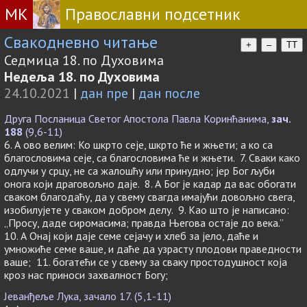
МК
Православни подсетник
Свакодневно читање
+
–
TT
Седмица 18. по Духовима
Недеља 18. по Духовима
24.10.2021
|
дан пре
|
дан после
Друга Посланица Светог Апостола Павла Коринћанима,
зач.
188
(9,6-11)
6. А ово велим: Ко шкрто сеје, шкрто ће и жњети; а ко са
благословима сеје, са благословима ће и жњети. 7. Сваки како
одлучи у срцу, не са жалошћу или принудно; јер Бог љуби
онога који драговољно даје. 8. А Бог је кадар да вас обогати
сваком благодаћу, да у свему свагда имајући довољно свега,
изобилујете у сваком добром делу. 9. Као што је написано:
„Просу, даде сиромасима; правда Његова остаје до века.”
10. А Онај који даје семе сејачу и хлеб за јело, даће и
умножиће семе ваше, и даће да узрасту плодови праведности
ваше; 11. богатећи се у свему за сваку простодушност која
кроз нас приноси захвалност Богу;
Јеванђеље Лука, зачало 17. (5,1-11)