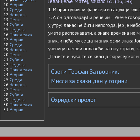
Јеванђеље Матеј, зачало 65. (16,1-6)
10
Уторак
1. И приступивши фарисеји и садукеји куша
11
Среда
12
Четвртак
2. А он одговарајући рече им: „Увече говор
13
Петак
14
Субота
ујутру: данас ће бити непогода, јер је не
15
Недеља
умете распознавати, а знаке времена не 
16
Понедељак
17
Уторак
знак, и неће му се дати знак осим знака Ј
18
Среда
ученици његови полазећи на ону страну, з
19
Четвртак
20
Петак
„Пазите и чувајте се квасца фарисејског и 
21
Субота
22
Недеља
23
Понедељак
Свети Теофан Затворник:
24
Уторак
25
Среда
Мисли за сваки дан у години
26
Четвртак
27
Петак
28
Субота
Охридски пролог
29
Недеља
30
Понедељак
31
Уторак