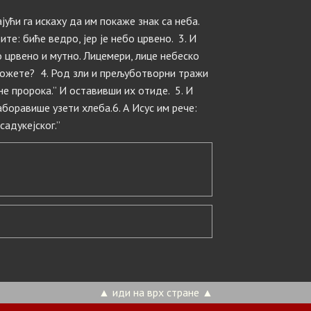
јући га искаху да им покаже знак са неба.
ите: биће ведро, јер је небо црвено. 3. И
бо црвено и мутно. Лицемери, лице небеско
можете? 4. Род зли и прељуботворни тражи
оне пророка.” И оставивши их отиде. 5. И
аборавише узети хлеба.6. А Исус им рече:
садукејског.”
▲ иди на врх стране ▲