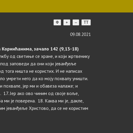
Ф
+
–
TT
09.08.2021
 Коринћанима, зачало 142 (9,13-18)
лужбу од светиње се хране, и који жртвенику
спод заповеди да они који јеванђеље
од тога ништа не користих. И не написах
ло умрети него да ко моју похвалу уништи.
и похвале, јер ми и обавеза налаже; и
 17. Јер ако ово чиним од своје воље,
а ми је поверена. 18. Каква ми је, дакле,
им јеванђеље Христово, да се не користим