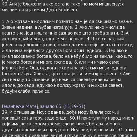
40. Али је блаженија ако остане тако, по мом мишљењу; а
мислим да и ја имам Духа Божијега.
1. А о жртвама идолским познато нам је да сви имамо знање.
Знање надима, а љубав изграђује. 2. Ако ли неко мисли да
нешто зна, још ништа није сазнао као што треба знати. 3. А
ако неко љуби Бога, тога је Бог познао. 4. Што се пак тиче
једења идолских жртава, знамо да идол није ништа на свету,
и да нема ниједнога другога Бога осим једнога. 5. Јер ако и
има такозваних богова, било на небу било на земљи, као што
је много богова и много господа, 6. али ми имамо само
једнога Бога Оца, од кога је све и за кога смо ми, и једнога
Господа Исуса Христа, кроз кога је све и ми кроз њега. 7. Али
сви немају то сазнање: јер неки, са савешћу навиклом на
идоле, до сада једу као идолску жртву, и њихова савест,
будући слаба, прља се.
Јеванђеље Матеј, зачало 63. (15,29-31)
29. И отишавши Исус оданде, дође мору Галилејском, и
попевши се на гору, седе онде. 30. И приступи му народ многи
који имаше са собом хроме, слепе, неме, богаље и многе
друге, и положише их пред ноге Исусове, и исцели их, 31. тако
да се народ дивљаше, видећи глуве где чују, неме где говоре,