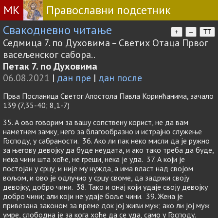
МК
Православни подсетник
Свакодневно читање
+
–
TT
Седмица 7. по Духовима – Светих Отаца Првог
васељенског сабора..
Петак 7. по Духовима
06.08.2021
|
дан пре
|
дан после
Прва Посланица Светог Апостола Павла Коринћанима, зачало
139 (7,35-40; 8,1-7)
35. А ово говорим за вашу сопствену корист, не да вам
наметнем замку, него за благообразно и истрајно служење
Господу, у сабраности. 36. Ако ли пак неко мисли да је ружно
за његову девојку да буде неудата, и ако тако треба да буде,
нека чини шта хоће, не греши, нека је уда. 37. А који је
постојан у срцу, и није му нужда, а има власт над својом
вољом, и ово је одлучио у срцу своме, да задржи своју
девојку, добро чини. 38. Тако и онај који удаје своју девојку
добро чини; али који не удаје боље чини. 39. Жена је
привезана законом за време док јој живи муж; ако ли јој муж
умре, слободна је за кога хоће да се уда, само у Господу.