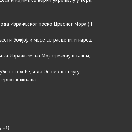
деса и којима се верни укрепљују у вери.
рода Израиљског преко Црвеног Мора (II
вести Божјој, и море се расцепи, и народ
м за Израиљем, но Мојсеј махну штапом,
огуће што хоће, и да Он верног слугу
еверног кажњава.
, 13)