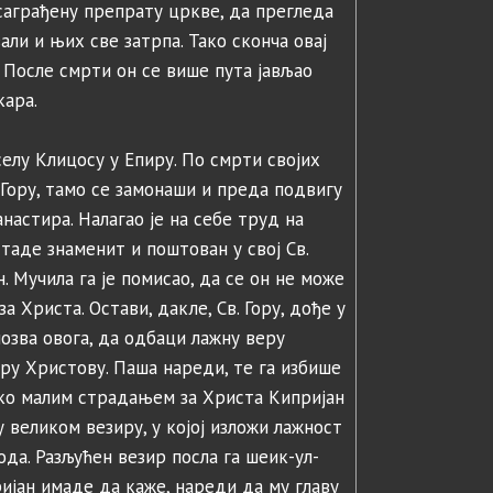
саграђену препрату цркве, да прегледа
вали и њих све затрпа. Тако сконча овај
 После смрти он се више пута јављао
кара.
селу Клицосу у Епиру. По смрти својих
Гору, тамо се замонаши и преда подвигу
настира. Налагао је на себе труд на
стаде знаменит и поштован у свој Св.
. Мучила га је помисао, да се он не може
 Христа. Остави, дакле, Св. Гору, дође у
позва овога, да одбаци лажну веру
у Христову. Паша нареди, те га избише
ко малим страдањем за Христа Кипријан
у великом везиру, у којој изложи лажност
да. Разљућен везир посла га шеик-ул-
ријан имаде да каже, нареди да му главу