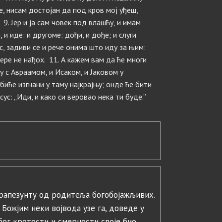
де, нисам достојан да под кров мој уђеш,
 9. Јер и ја сам човек под влашћу, и имам
 и иде: и другоме: дођи, и дође; и слуги
ус, задиви се и рече онима што иду за њим:
ере не нађох. 11. А кажем вам да ће многи
у с Авраамом, и Исаком, и Јаковом у
биће изгнани у таму најкрајњу; онде ће бити
сус: „Иди, и како си веровао нека ти буде.”
Трапезунту од родитеља богобојажљивих.
Божјим неки војвода узе га, доведе у
бог кротости и смерности своје био