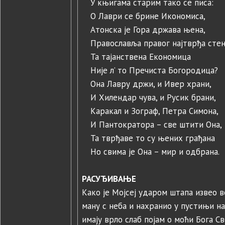
У књигама старим тако се писа:
О Лаври се брине Икономиса,
Атонска је Гора држава њена,
Православља правог најтврђа стен
Та тајанствена Економица
Није л’ то Пречиста Богородица?
Она Лавру држи, и Ивер храни,
И Хилендар чува, и Русик брани,
Каракал и Зограф, Петра Симона,
И Пантократора – све штити Она,
Та тврђаве то су њених грађана
Но свима је Она – мир и одбрана.
РАСУЂИВАЊЕ
Како је Мојсеј ударом штапа извео в
ману с неба и нахранио у пустињи на
имају врло слаб појам о моћи Бога Св