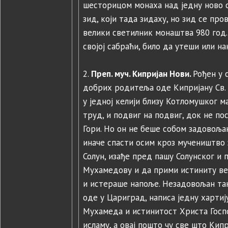
шесторицом монаха над једну ново 
зид, који тада зидаху, но зид се про
велики светилник монаштва 980 год.
својој сабраћи, било да утеши или на
2.
Преп. муч. Кипријан Нови.
Рођен у 
добрих родитеља оде Кипријану Св. 
у једној келији близу Котломушког ма
труд, и подвиг на подвиг, док не по
Гори. Но он не беше собом задовољан
иначе спасти осим кроз мучеништво за
Солун, изађе пред пашу Солунског и 
Мухамедову и да прими истиниту вер
и истераше напоље. Незадовољан та
оде у Цариград, написа једну хартиј
Мухамеда и истинитост Христа Госпо
исламу, а овај пошто чу све што Кип