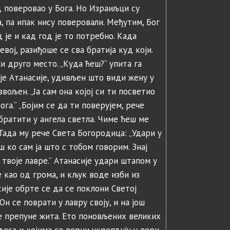
д поверовао у Бога. Но Израиљци су
, па ипак нису поверовали. Међутим, Бог
 је и кад год је то потребно. Када
евој, разиђоше се сва братија куд који.
 друго место. „Куда ћеш?“ упита га
а је Атанасије, удивљен што види жену у
звољен. „Ја сам она којој си ти посветио
ога.“ „Бојим се да ти поверујем, рече
братити у ангела светла. Чиме ћеш ме
Тада му рече Света Богородица: „Удари у
ш ко сам ја што с тобом говорим. Знај
 твоје лавре.“ Атанасије удари штапом у
 као од грома, и кљук воде изби из
ије обрте се да се поклони Светој
Он се поврати у лавру своју, и на још
е препуне жита. Ето поновљених великих