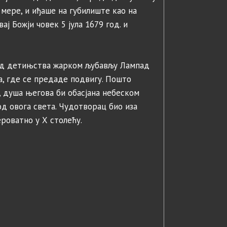
 мере, и иђаше на губилиште као на
ај Божји човек 5 јула 1679 год. и
од детињства жарком љубављу Лампад
, где се предаде подвигу. Пошто
, душа његова би обасјана небеском
д овога света. Чудотворац био иза
роватно у Х столећу.