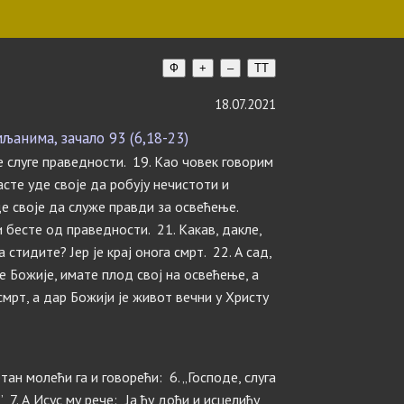
Ф
+
–
TT
18.07.2021
анима, зачало 93 (6,18-23)
е слуге праведности. 19. Као човек говорим
асте уде своје да робују нечистоти и
де своје да служе правди за освећење.
и бесте од праведности. 21. Какав, дакле,
стидите? Јер је крај онога смрт. 22. А сад,
е Божије, имате плод свој на освећење, а
 смрт, а дар Божији је живот вечни у Христу
тан молећи га и говорећи: 6. „Господе, слуга
 7. А Исус му рече: „Ја ћу доћи и исцелићу