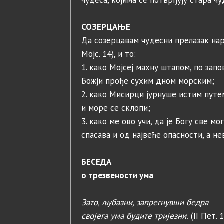
чудеса, којима се потврђују стара чу
СОЗЕРЦАЊЕ
Да созерцавам чудесни прелазак на
Мојс. 14), и то:
1. како Мојсеј махну штапом, по запо
Божји прође сухим дном морским;
2. како Мисирци јурнуше истим путе
и море се склопи;
3. како ме ово учи, да је Богу све м
спасава и од највеће опасности, а н
БЕСЕДА
о трезвености ума
Зато, љубазни, запрегнувши бедра
својега ума будите тријезни.
(II Пет. 1