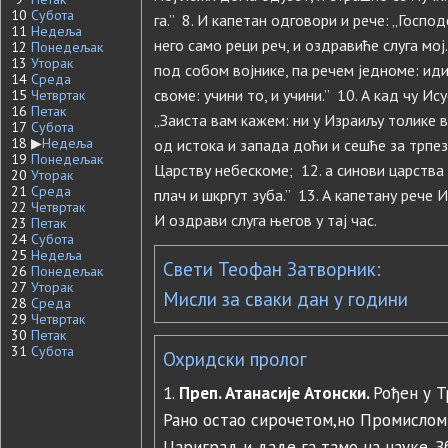
10
Субота
га.” 8. И капетан одговори и рече: „Госпо
11
Недеља
него само реци реч, и оздравиће слуга мој.
12
Понедељак
13
Уторак
под собом војнике, па речем једноме: иди,
14
Среда
своме: учини то, и учини.” 10. А кад чу Ис
15
Четвртак
16
Петак
„Заиста вам кажем: ни у Израиљу толике в
17
Субота
18
▶
Недеља
од истока и запада доћи и сешће за трпез
19
Понедељак
Царству небескоме; 12. а синови царства 
20
Уторак
21
Среда
плач и шкргут зуба.” 13. А капетану рече И
22
Четвртак
И оздрави слуга његов у тај час.
23
Петак
24
Субота
25
Недеља
Свети Теофан Затворник:
26
Понедељак
27
Уторак
Мисли за сваки дан у години
28
Среда
29
Четвртак
30
Петак
31
Субота
Охридски пролог
1.
Преп. Атанасије Атонски.
Рођен у 
Рано остао сирочетом,но Промислом 
Цариград и даде га тамо на науке. З