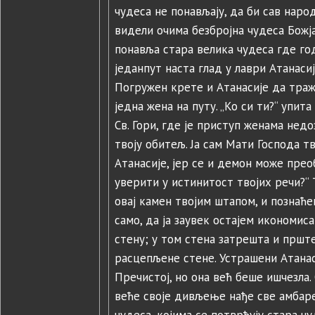
чудеса не понављају, да би сав наро
видели очима безбројна чудеса Божја
понавља стара велика чудеса где год
једанпут наста глад у лаври Атанасиј
Погружен крете и Атанасије да тражи
једна жена на путу. „Ко си ти?“ упит
Св. Гори, где је приступ женама недо
твоју обитељ. Ја сам Мати Господа тв
Атанасије, јер се и демон може прео
уверити у истинитост твојих речи?“ 
овај камен твојим штапом, и познаће
само, да ја заувек остајем икономиса
стену; у том стена затрешта и прште
расцепљене стене. Устрашени Атанас
Пречистој, но она већ беше ишчезла. 
веће своје дивљење нађе све амбар