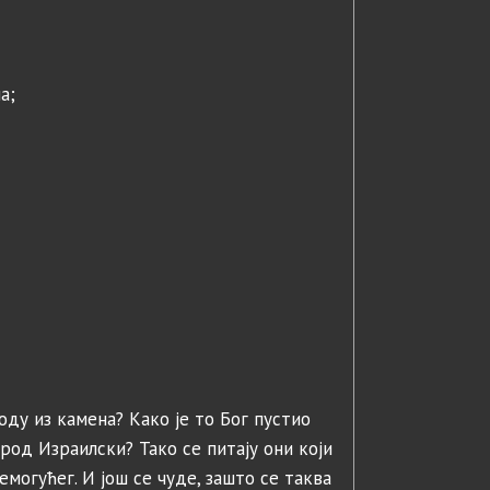
а;
оду из камена? Како је то Бог пустио
род Израилски? Тако се питају они који
емогућег. И још се чуде, зашто се таква