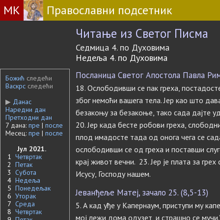
МК
Православни подсетник
Читање из Светог Писма
Седмица 4. по Духовима
Недеља 4. по Духовима
Посланица Светог Апостола Павла Римљ
Божић
следећи
Васкрс
следећи
18. Ослободивши се пак греха, постадост
због немоћи вашега тела. Јер као што дав
▶
Данас
Наредни дан
безакоњу за безакоње, тако сада дајте у
Претходни дан
20. Јер када бесте робови греха, слободн
7 дана:
пре
|
после
Месец:
пре
|
после
плод имадосте тада од онога чега се сада 
Јул 2021.
ослободивши се од греха и поставши слуг
1
Четвртак
крај живот вечни. 23. Јер је плата за грех
2
Петак
3
Субота
Исусу, Господу нашем.
4
Недеља
5
Понедељак
Јеванђеље Матеј, зачало 25. (8,5-13)
6
Уторак
7
Среда
5. А кад уђе у Капернаум, приступи му капе
8
Четвртак
мој лежи дома одузет, и страшно се мучи.”
9
Петак