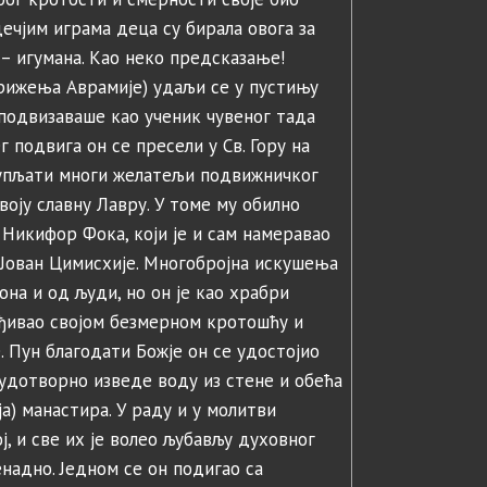
ечјим играма деца су бирала овога за
а – игумана. Као неко предсказање!
рижења Аврамије) удаљи се у пустињу
 подвизаваше као ученик чувеног тада
подвига он се пресели у Св. Гору на
купљати многи желатељи подвижничког
воју славну Лавру. У томе му обилно
 Никифор Фока, који је и сам намеравао
м Јован Цимисхије. Многобројна искушења
она и од људи, но он је као храбри
еђивао својом безмерном кротошћу и
 Пун благодати Божје он се удостојио
удотворно изведе воду из стене и обећа
а) манастира. У раду и у молитви
ј, и све их је волео љубављу духовног
енадно. Једном се он подигао са