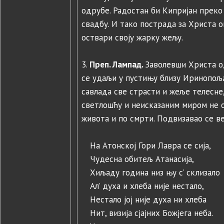
одрубе. Радостан би Кипријан преко
свадбу. И тако пострада за Христа ов
оствари своју жарку жељу.
3.
Преп. Лампад.
Заволевши Христа 
се удаљи у пустињу близу Иринопоља
савлада све страсти и жеље телесне
светлошћу и неисказаним миром не о
живота и по смрти. Подвизавао се ве
На Атонској Гори Лавра се сија,
Чудесна обитељ Атанасија,
Хиљаду година низ њу с’ склизало
Ал’ духа и хлеба није нестало,
Нестало јој није духа ни хлеба
Нит, визија сјајних Божјега неба.