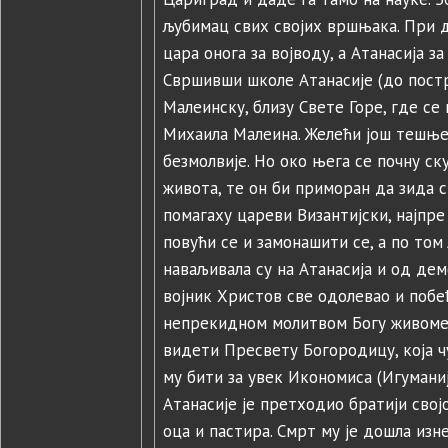
љубимац свих својих вршњака. При д
цара онога за војводу, а Атанасија з
Свршивши школе Атанасије (до пост
Малеинску, близу Свете Горе, где се
Михаила Малеина. Желећи још тешњег 
безмолвије. Но око њега се почну с
живота, те он би приморан да зида с
помагаху цареви Византијски, најпре
повући се и замонашити се, а по то
наваљивала су на Атанасија и од дем
војник Христов све одолевао и поб
непрекидном молитвом Богу живоме.
видети Пресвету Богородицу, која ч
му бити за увек Икономиса (Игуманиј
Атанасије је претходио братији својо
оца и пастира. Смрт му је дошла изн