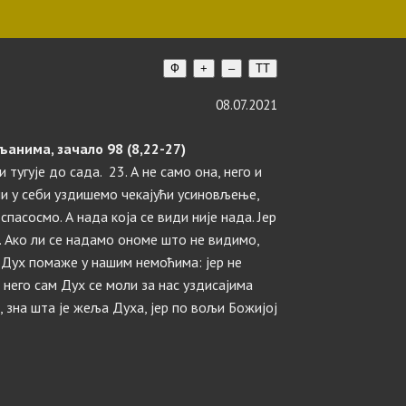
Ф
+
–
TT
08.07.2021
анима, зачало 98 (8,22-27)
 тугује до сада. 23. А не само она, него и
ми у себи уздишемо чекајући усиновљење,
пасосмо. А нада која се види није нада. Јер
. Ако ли се надамо ономе што не видимо,
 Дух помаже у нашим немоћима: јер не
него сам Дух се моли за нас уздисајима
, зна шта је жеља Духа, јер по вољи Божијој