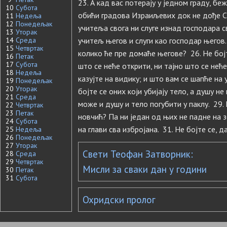
23. А кад вас потерају у једном граду, бе
10
Субота
обићи градова Израиљевих док не дође Си
11
Недеља
12
Понедељак
учитеља свога ни слуге изнад господара с
13
Уторак
14
Среда
учитељ његов и слуги као господар његов
15
Четвртак
колико ће пре домаће његове? 26. Не бојт
16
Петак
17
Субота
што се неће открити, ни тајно што се нећ
18
Недеља
казујте на видику; и што вам се шапће на 
19
Понедељак
20
Уторак
бојте се оних који убијају тело, а душу не
21
Среда
може и душу и тело погубити у паклу. 29. 
22
Четвртак
23
Петак
новчић? Па ни један од њих не падне на з
24
Субота
на глави сва избројана. 31. Не бојте се, 
25
Недеља
26
Понедељак
27
Уторак
Свети Теофан Затворник:
28
Среда
29
Четвртак
Мисли за сваки дан у години
30
Петак
31
Субота
Охридски пролог