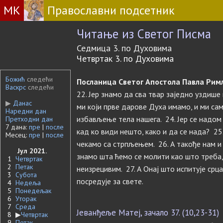
МК
Православни подсетник
Читање из Светог Писма
Седмица 3. по Духовима
Четвртак 3. по Духовима
Божић
следећи
Посланица Светог Апостола Павла Римљ
Васкрс
следећи
22. Јер знамо да сва твар заједно уздише и
▶
Данас
ми који прве дарове Духа имамо, и ми са
Наредни дан
избављење тела нашега. 24. Јер се надом с
Претходни дан
7 дана:
пре
|
после
кад ко види нешто, како и да се нада? 25
Месец:
пре
|
после
чекамо са стрпљењем. 26. А такође нам и
Јул 2021.
знамо шта ћемо се молити као што треба, 
1
Четвртак
2
Петак
неизрецивим. 27. А Онај што испитује срца
3
Субота
посредује за свете.
4
Недеља
5
Понедељак
6
Уторак
7
Среда
Јеванђеље Матеј, зачало 37. (10,23-31)
8
▶
Четвртак
9
Петак