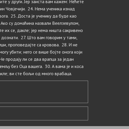
жите у други. Јер заиста вам кажем: Нећете
н Човјечији. 24. Нема ученика изнад
вога. 25. Доста је ученику да буде као
. Ако су домаћина назвали Веелзевулом,
е их се, дакле; јер нема ништа сакривено
е дознати. 27. Што вам говорим у тами,
уши, проповедајте са кровова. 28. И не
 могу убити; него се више бојте онога који
Не продају ли се два врапца за један
емљу без Оца вашега. 30. А вама је и коса
дакле; ви сте бољи од много врабаца.