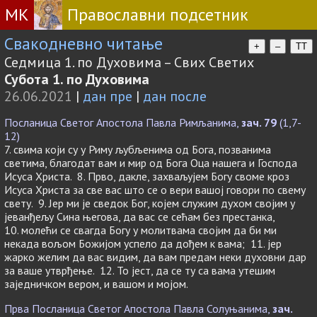
МК
Православни подсетник
Свакодневно читање
+
–
TT
Седмица 1. по Духовима – Свих Светих
Субота 1. по Духовима
26.06.2021
|
дан пре
|
дан после
Посланица Светог Апостола Павла Римљанима,
зач. 79
(1,7-
12)
7. свима који су у Риму љубљенима од Бога, позванима
светима, благодат вам и мир од Бога Оца нашега и Господа
Исуса Христа. 8. Прво, дакле, захваљујем Богу своме кроз
Исуса Христа за све вас што се о вери вашој говори по свему
свету. 9. Јер ми је сведок Бог, којем служим духом својим у
јеванђељу Сина његова, да вас се сећам без престанка,
10. молећи се свагда Богу у молитвама својим да би ми
некада вољом Божијом успело да дођем к вама; 11. јер
жарко желим да вас видим, да вам предам неки духовни дар
за ваше утврђење. 12. То јест, да се ту са вама утешим
заједничком вером, и вашом и мојом.
Прва Посланица Светог Апостола Павла Солуњанима,
зач.