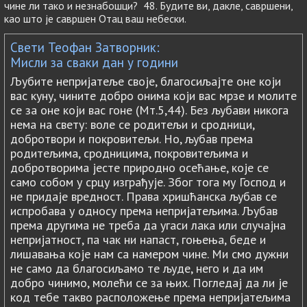
чине ли тако и незнабошци? 48. Будите ви, дакле, савршени,
као што је савршен Отац ваш небески.
Свети Теофан Затворник:
Мисли за сваки дан у години
Љубите непријатеље своје, благосиљајте оне који
вас куну, чините добро онима који вас мрзе и молите
се за оне који вас гоне (Мт.5,44). Без љубави никога
нема на свету: воле се родитељи и сродници,
добротвори и покровитељи. Но, љубав према
родитељима, сродницима, покровитељима и
добротворима јесте природно осећање, које се
само собом у срцу изграђује. Због тога му Господ и
не придаје вредност. Права хришћанска љубав се
испробава у односу према непријатељима. Љубав
према другима не треба да угаси лака или случајна
непријатност, па чак ни напаст, гоњења, беде и
лишавања које нам са намером чине. Ми смо дужни
не само да благосиљамо те људе, него и да им
добро чинимо, молећи се за њих. Погледај да ли је
код тебе такво расположење према непријатељима