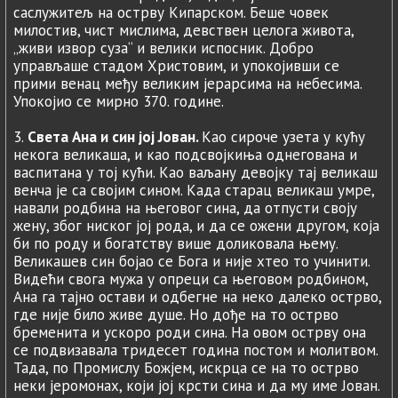
саслужитељ на острву Кипарском. Беше човек
милостив, чист мислима, девствен целога живота,
„живи извор суза“ и велики испосник. Добро
управљаше стадом Христовим, и упокојивши се
прими венац међу великим јерарсима на небесима.
Упокојио се мирно 370. године.
3.
Светa Ана и син јој Јован.
Као сироче узета у кућу
некога великаша, и као подсвојкиња однегована и
васпитана у тој кући. Као ваљану девојку тај великаш
венча је са својим сином. Када старац великаш умре,
навали родбина на његовог сина, да отпусти своју
жену, због ниског јој рода, и да се ожени другом, која
би по роду и богатству више доликовала њему.
Великашев син бојао се Бога и није хтео то учинити.
Видећи свога мужа у опреци са његовом родбином,
Ана га тајно остави и одбегне на неко далеко острво,
где није било живе душе. Но дође на то острво
бременита и ускоро роди сина. На овом острву она
се подвизавала тридесет година постом и молитвом.
Тада, по Промислу Божјем, искрца се на то острво
неки јеромонах, који јој крсти сина и да му име Јован.