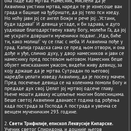
она паде као мртва. Намесник, мислећи да је
Аквилина уистини мртва, нареди те је изнесоше ван
града и бацише на ђубриште, да јој тело пси изеду.
Но ноћу јави јој се ангел Божји и рече јој: „Устани,
буди здрава!“ И девица устаде, и би здрава, и дуго
уздизаше благодарствену хвалу Богу, молећи Га, да јој
не ускрати довршити мученички подвиг. „Иди, биће
ти, како молиш!“ чу се глас с неба. И Аквилина пође у
град. Капија градска сама се пред њом отвори, и она
дође и уђе, слично духу, у двор намесников и јави се
намеснику пред постељом његовом. Намесник беше
обузет неисказаним ужасом, видећи живу девицу, за
коју држаше да је мртва. Сутрадан по његовој
наредби џелати изведу Аквилину, да је посеку мачем.
Пред посечење девица се на коленима помоли Богу и
предаде дух свој. Џелат јој мртвој одсече главу.
Њене мошти даваху исцељење многим болесницима.
Беше светој Аквилини дванаест година од рођења
када пострада за Господа. А пострада и увенча се
венцем мученичким 293. године.
2.
Свети Трифилије, епископ Леквусије Кипарске.
Ученик светог Спиридона, и доцније његов