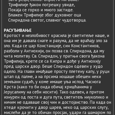
Трифилије ђакон погрешку увиде,
Покаја се горко и много застиде.
Блажен Трифилије због духовног оца
Спиридона светог, славног чудотворца.
РАСУЂИВАЊЕ
Кротост и незлобивост красила је светитеље наше, и
она им је давала снаге и разума, да не враћају зло за
зло. Када се цар Констанције, син Константинов,
разболи у Антиохији, он позва св. Спиридона, да му
чита молитву. Св. Спиридон, у пратњи свога ђакона
Трифилија, крете се са Кипра и дође у Антиохију
пред царски двор. Беше Спиридон одевен у худо
одело. На глави имађаше просту плетену капу, у руци
штап од палме, a на прсима ношаше обешен неки
земљани судић, у коме имаше уља испод Часнога
Крста (како то би онда обичај хришћанима у
Јерусалиму на себи носити). Тако одевен, a притом
изнурен од поста и дуга пута, светитељ ниуколико и
ничим не одаваше свој чин и достојанство. Па када он
хтеде крочити у двор царев, неко од царских слугу,
мислећи да је то обичан просјак, удари га шамаром по