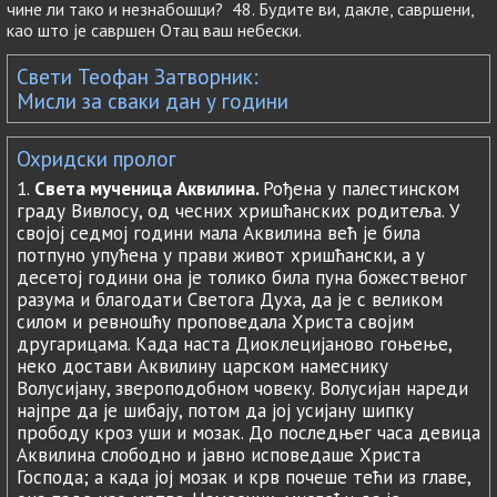
чине ли тако и незнабошци? 48. Будите ви, дакле, савршени,
као што је савршен Отац ваш небески.
Свети Теофан Затворник:
Мисли за сваки дан у години
Охридски пролог
1.
Света мученица Аквилина.
Рођена у палестинском
граду Вивлосу, од чесних хришћанских родитеља. У
својој седмој години мала Аквилина већ је била
потпуно упућена у прави живот хришћански, а у
десетој години она је толико била пуна божественог
разума и благодати Светога Духа, да је с великом
силом и ревношћу проповедала Христа својим
другарицама. Када наста Диоклецијаново гоњење,
неко достави Аквилину царском намеснику
Волусијану, звероподобном човеку. Волусијан нареди
најпре да је шибају, потом да јој усијану шипку
прободу кроз уши и мозак. До последњег часа девица
Аквилина слободно и јавно исповедаше Христа
Господа; а када јој мозак и крв почеше тећи из главе,