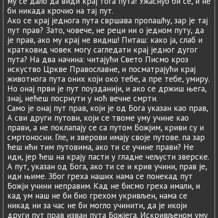
му се дало да види крај тога пута! Ужаснуо би се, и не
би никада крочио на тај пут.
Ако се крај једнога пута свршава пропашћу, зар је тај
пут прав? Зато, човече, не реци ни о једном путу, да
је прав, ако му крај не видиш! Питаш: како ја, слаб и
кратковид човек могу сагледати крај једног дугог
пута? На два начина: читајући Свето Писмо кроз
искуство Цркве Православне, и посматрајући крај
животнога пута оних који око тебе, а пре тебе, умиру.
Но онај први је пут поузданији, и ако се држиш њега,
знај, нећеш посрнути у ноћ вечне смрти.
Само је онај пут прав, који је од Бога указан као прав,
А сви други путови, који се твоме уму учине као
прави, а не поклапају се са путом Божјим, криви су и
смртоносни. Гле, и зверови имају своје путове. па зар
ћеш ићи тим путовима, ако ти се учине прави? Не
иди, јер ћеш на крају пасти у гладне чељусти зверске.
А пут, указан од Бога, ако ти се и крив учини, прав је,
иди њиме. Због греха наших нама се понекад пут
Божји учини неправим. Кад не бисмо греха имали, и
кад ум наш не би био грехом укривљен, нама се
никад ни за час не би могло учинити, да је икоји
други пут прав изван пута Божјега. Искривљеном уму