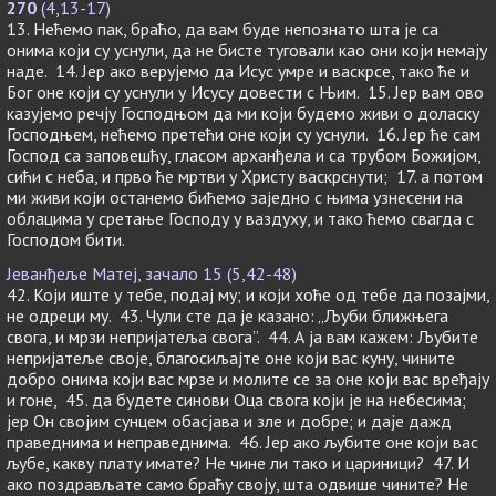
270
(4,13-17)
13. Нећемо пак, браћо, да вам буде непознато шта је са
онима који су уснули, да не бисте туговали као они који немају
наде. 14. Јер ако верујемо да Исус умре и васкрсе, тако ће и
Бог оне који су уснули у Исусу довести с Њим. 15. Јер вам ово
казујемо речју Господњом да ми који будемо живи о доласку
Господњем, нећемо претећи оне који су уснули. 16. Јер ће сам
Господ са заповешћу, гласом арханђела и са трубом Божијом,
сићи с неба, и прво ће мртви у Христу васкрснути; 17. а потом
ми живи који останемо бићемо заједно с њима узнесени на
облацима у сретање Господу у ваздуху, и тако ћемо свагда с
Господом бити.
Јеванђеље Матеј, зачало 15 (5,42-48)
42. Који иште у тебе, подај му; и који хоће од тебе да позајми,
не одреци му. 43. Чули сте да је казано: „Љуби ближњега
свога, и мрзи непријатеља свога”. 44. А ја вам кажем: Љубите
непријатеље своје, благосиљајте оне који вас куну, чините
добро онима који вас мрзе и молите се за оне који вас вређају
и гоне, 45. да будете синови Оца свога који је на небесима;
јер Он својим сунцем обасјава и зле и добре; и даје дажд
праведнима и неправеднима. 46. Јер ако љубите оне који вас
љубе, какву плату имате? Не чине ли тако и цариници? 47. И
ако поздрављате само браћу своју, шта одвише чините? Не