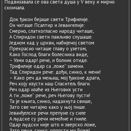
Подвизавала се ова света душа у V веку и мирно
скончала.
Док ђакон бејаше свети Трифилије.
Он читаше Псалтир и Јевангелије:
Смерно, слаткогласно народу читаше,
A Спиридон свети пажљиво слушаше.
Једном кад у цркви, набијеној светом
Прекрасно читаше главу o узетом,
Како Господ благи болесника виде,
– Узми одар! рече, и болник отиде.
Трифилије одар са „ложе“ замени.
Тад Спиридон рече: дођи, синко, к мени!
– Како реч да мењаш, мој ђаконе драги,
Реч коју изусти наш Спаситељ благи.
Реч одар изаће из Његових усти
A ти „ложе“ рече, реч Његову пусти!
Ta je књига, синко, надахнута свише,
Зато све читајмо како у њој пише.
Јеванђелске речи препуне су силе
A људске су речи немоћне и гниле.
Одар људски није што и зверско ложе,
Зато реци, синко: опрости ми Боже!