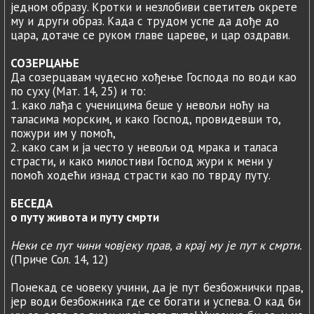
једном образу. Кротки и незлобиви светитељ окрете
му и други образ. Када c трудом успе да дође до
цара, дотаче се руком главе цареве, и цар оздрави.
СОЗЕРЦАЊЕ
Да созерцавам чудесно хођење Господа по води као
пo cyxy (Maт. 14, 25) и то:
1. како лађа c ученицима беше у невољи ноћу на
таласима морским, и како Господ, провидевши то,
пожури им у помоћ,
2. како сам и ја често у невољи од мрака и таласа
страсти, и како милостиви Господ жури к мени у
помоћ ходећи изнад страсти као по тврду путу.
БЕСЕДА
о путу живота и путу смрти
Неки се пут чини човјеку прав, а крај му је пут к смрти.
(Приче Сол. 14, 12)
Понекад се човеку учини, да је пут безбожнички прав,
јер води безбожника где се богати и успева. О кад би