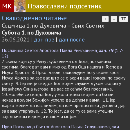
МК
Православни подсетник
Свакодневно читање
+
–
TT
Седмица 1. по Духовима – Свих Светих
Субота 1. по Духовима
26.06.2021
|
дан пре
|
дан после
Посланица Светог Апостола Павла Римљанима,
зач. 79
(1,7-
12)
7. свима који су у Риму љубљенима од Бога, позванима
светима, благодат вам и мир од Бога Оца нашега и Господа
Исуса Христа. 8. Прво, дакле, захваљујем Богу своме кроз
Исуса Христа за све вас што се о вери вашој говори по свему
свету. 9. Јер ми је сведок Бог, којем служим духом својим у
јеванђељу Сина његова, да вас се сећам без престанка,
10. молећи се свагда Богу у молитвама својим да би ми
некада вољом Божијом успело да дођем к вама; 11. јер
жарко желим да вас видим, да вам предам неки духовни дар
за ваше утврђење. 12. То јест, да се ту са вама утешим
заједничком вером, и вашом и мојом.
Прва Посланица Светог Апостола Павла Солуњанима,
зач.