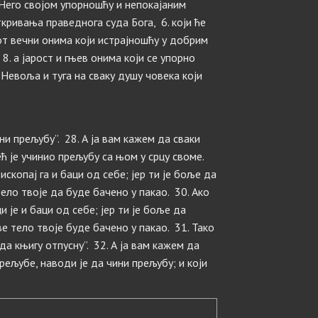
Него својом упорношћу и непокајаним
ткривања праведнога суда Бога, 6. који ће
т вечни онима који истрајношћу у добрим
8. а јарост и гњев онима који се упорно
 Невоља и туга на сваку душу човека који
ини прељубу”. 28. А ја вам кажем да сваки
ћ је учинио прељубу са њом у срцу своме.
ископај га и баци од себе; јер ти је боље да
тело твоје да буде бачено у пакао. 30. Ако
 је и баци од себе; јер ти је боље да
ве тело твоје буде бачено у пакао. 31. Тако
ј да књигу отпусну”. 32. А ја вам кажем да
прељубе, наводи је да чини прељубу; и који