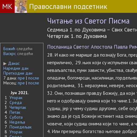
МК
Православни подсетник
Читање из Светог Писма
Седмица 1. по Духовима – Свих Свет
Четвртак 1. по Духовима
Посланица Светог Апостола Павла Римљ
Божић
следећи
Васкрс
следећи
28. И како не марише да познају Бога, пре
неприлично, 29. њих који су испуњени сва
▶
Данас
Наредни дан
неваљалства, пуни зависти, убиства, свађ
Претходни дан
опадачи, богомрсци, насилници, гордељив
7 дана:
пре
|
после
Месец:
пре
|
после
родитељима, 31. неразумни, невере, нео
Јун 2021.
32. Они, познавши правду Божију, да који 
1
Уторак
него и одобравају онима који то чине.1. З
2
Среда
3
Четвртак
судиш, јер у чему судиш другоме, себе осуђ
4
Петак
знамо да је суд Божији истинит над онима
5
Субота
6
Недеља
човече, који судиш онима који то чине, а
7
Понедељак
4. Или презиреш богатство његове доброт
8
Уторак
9
Среда