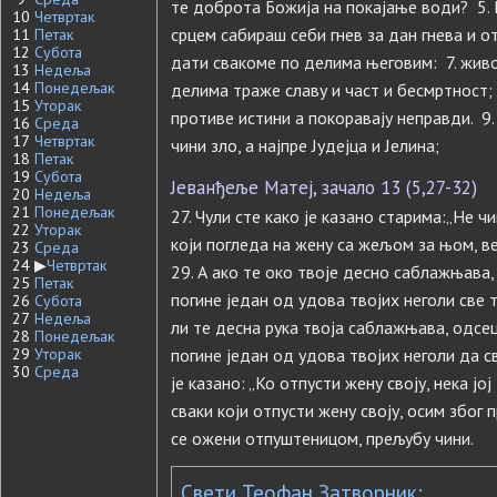
те доброта Божија на покајање води? 5. 
10
Четвртак
срцем сабираш себи гнев за дан гнева и о
11
Петак
12
Субота
дати свакоме по делима његовим: 7. живо
13
Недеља
14
Понедељак
делима траже славу и част и бесмртност; 
15
Уторак
противе истини а покоравају неправди. 9.
16
Среда
17
Четвртак
чини зло, а најпре Јудејца и Јелина;
18
Петак
19
Субота
Јеванђеље Матеј, зачало 13 (5,27-32)
20
Недеља
21
Понедељак
27. Чули сте како је казано старима:„Не ч
22
Уторак
који погледа на жену са жељом за њом, ве
23
Среда
24
▶
Четвртак
29. А ако те око твоје десно саблажњава, 
25
Петак
погине један од удова твојих неголи све 
26
Субота
27
Недеља
ли те десна рука твоја саблажњава, одсеци
28
Понедељак
29
Уторак
погине један од удова твојих неголи да с
30
Среда
је казано: „Ко отпусти жену своју, нека јо
сваки који отпусти жену своју, осим због 
се ожени отпуштеницом, прељубу чини.
Свети Теофан Затворник: