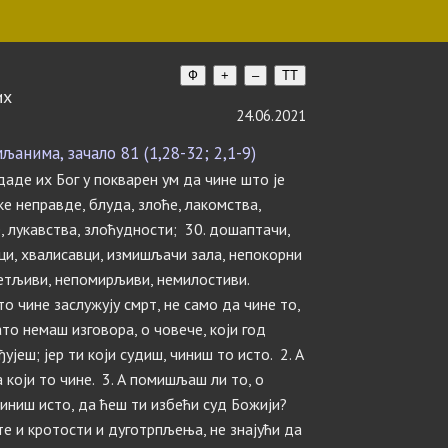
Ф
+
–
TT
их
24.06.2021
анима, зачало 81 (1,28-32; 2,1-9)
даде их Бог у покварен ум да чине што је
ке неправде, блуда, злоће, лакомства,
е, лукавства, злоћудности; 30. дошаптачи,
ци, хвалисавци, измишљачи зала, непокорни
сетљиви, непомирљиви, немилостиви.
то чине заслужују смрт, не само да чине то,
ато немаш изговора, о човече, који год
ујеш; јер ти који судиш, чиниш то исто. 2. А
 који то чине. 3. А помишљаш ли то, о
 чиниш исто, да ћеш ти избећи суд Божији?
е и кротости и дуготрпљења, не знајући да