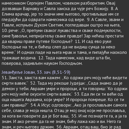
намесником Сергијем Павлом, човеком разборитим. Овај
дозвавши Варнаву и Савла заиска да чује реч Божију. 8. А
Елима врачар, јер то значи име његово, противљаше им се
гледајући да одврати намесника од вере. 9. А Савле, звани и
Павле, испуњен Духом Светим, погледавши оштро на њега,
10. рече: „О, препуни сваког лукавства и сваке подмуклости,
сине ђавољи, непријатељу сваке правде! Зар нећеш престати
да квариш праве путеве Господње? 11. И сад ево руке
Господње на те, и бићеш слеп да не видиш сунца за неко
време.“ И одмах паде на њега мрак и тама, и пипајући наоколо
тражаше водича. 12. Тада намесник, кад виде шта би,
поверова, задивљен науком Господњом.
Јеванђеље Јован, 33. зач. (8,51-59)
51. Заиста, заиста вам кажем: „Ко одржи реч моју неће видети
смрти вавек.“ 52. Тада му рекоше Јудејци: „Сада знамо да је
демон у теби. Авраам умре и пророци, а ти говориш: ‘Ко одржи
реч моју неће окусити смрти вавек.‘ 53. Еда ли си ти већи од
оца нашега Авраама, који умре? И пророци помреше. Ко се ти
сам правиш?“ 54. А Исус одговори: „Ако ја прослављам самога
себе, слава је моја ништа. Отац је мој онај који ме прославља,
за кога ви говорите да је Бог ваш, 55. И не познајете га, а ја га
знам. И ако речем да га не знам, бићу лажа као и ви. Него га
знам, и реч његову држим. 56. Авраам, отац ваш, био је рад