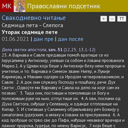
МК
Православни подсетник
Свакодневно читање
+
–
TT
Седмица пета – Слепога
Уторак седмице пете
01.06.2021
|
дан пре
|
дан после
Дела светих апостола,
зач. 31
(12,25; 13,1-12)
25. А Варнава и Савле предавши помоћ вратише се из
Јерусалима у Антиохију, узевши са собом и Јована прозванога
Марко.1. А у Цркви која беше у Антиохији беху неки пророци и
учитељи, и то: Варнава и Симеон звани Нигер, и Лукије
Киринејац, и Манаин одгајен са Иродом четверовласником, и
Савле. 2. А док они служаху Господу и пошћаху, рече Дух
Свети: „Одвојте ми Варнаву и Савла на дело на које сам их
позвао.“ 3. Тада они, постивши и помоливши се Богу и
положивши руке на њих, отпустише их. 4. А ови, послани од
Духа Светога, сиђоше у Селевкију, и оданде отпловише на
Кипар. 5. И стигавши у Саламину објављиваху реч Божију у
синагогама јудејским; а имаху и Јована за прислужника. 6. А
кад прођоше острво све до Пафа, нађоше некаквог врачара и
лажног пророка, Јудејца, по имену Варисус, 7. који беше с