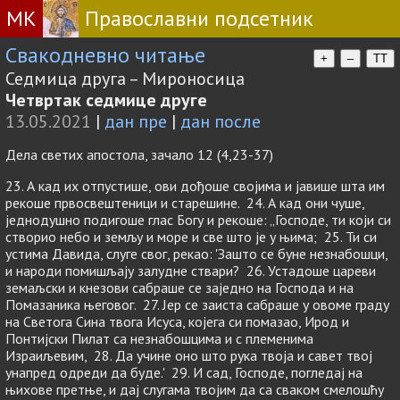
МК
Православни подсетник
Свакодневно читање
+
–
TT
Седмица друга – Мироносица
Четвртак седмице друге
13.05.2021
|
дан пре
|
дан после
Дела светих апостола, зачало 12 (4,23-37)
23. А кад их отпустише, ови дођоше својима и јавише шта им
рекоше првосвештеници и старешине. 24. А кад они чуше,
једнодушно подигоше глас Богу и рекоше: „Господе, ти који си
створио небо и земљу и море и све што је у њима; 25. Ти си
устима Давида, слуге свог, рекао: 'Зашто се буне незнабошци,
и народи помишљају залудне ствари? 26. Устадоше цареви
земаљски и кнезови сабраше се заједно на Господа и на
Помазаника његовог. 27. Јер се заиста сабраше у овоме граду
на Светога Сина твога Исуса, којега си помазао, Ирод и
Понтијски Пилат са незнабошцима и с племенима
Израиљевим, 28. Да учине оно што рука твоја и савет твој
унапред одреди да буде.' 29. И сад, Господе, погледај на
њихове претње, и дај слугама твојим да са сваком смелошћу