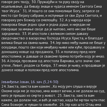
говоре реч твоју, 30. Пружајући и ти руку своју на
исцељивање, да бивају знаци и чудеса именом Светога Сина
твог Исуса.“ 31. И пошто се они помолише Богу, затресе се
место где бејаху сабрани, и испунише се сви Духа Светога, и
говораху реч Божију са смелошћу. 32. А у народа који
поверова беше једно срце и једна душа; и ниједан не
говораше за имање своје да је његово, него им све беше
заједничко. 33. И апостоли с великом силом даваху
сведочанство о васкрсењу Господа Исуса Христа, и благодат
велика беше на свима њима. 34. Јер нико међу њима не беше у
оскудици, пошто сви који имађаху њиве или куће, продаваху и
доношаху новце од проданога, 35. и полагаху пред ноге
апостолима; и даваше се свакоме према потреби коју је имао.
36. А Јосија, прозвани од апостола Варнава, што значи: син
утехе, Левит, родом са Кипра, 37. имао је њиву, и продавши је
донесе новце и положи пред ноге апостолима.
Јеванђеље Јован, 16. зач. (5,24-30)
24. Заиста, заиста вам кажем: „Ко моју реч слуша и верује
Ономе који ме је послао, има живот вечни, и не долази на суд,
него је прешао из смрти у живот. 25. Заиста, заиста вам
кажем, да долази час, и већ је настао, када ће мртви чути глас
Сина Божијег, и чувши га оживеће. 26. Јер као што Отац има