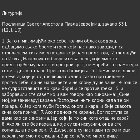
Литургија
Посланица Светог Апостола Павла Јеврејима, зачало 331
(12,1-10)
1. Зато и ми, имајући око себе толики облак сведока,
одбацимо свако бреме и грех који нас лако заводи, и са
стрпљењем хитајмо у подвиг који нам предстоји, 2. гледајући
на Исуса, Начелника и Савршитеља вере, који уместо
предстојеће му радости претрпи крст, не марећи за срамоту, и
седе с десне стране Престола Божијега. 3. Помислите, дакле,
на Њега, који је од грешника поднео такво противљење
против себе, да не малакшете и не клону душе ваше. 4. Још се
не супротстависте до крви борећи се против греха, 5. и
заборавили сте савет који вам говори као синовима: „Сине
мој, не занемаруј карање Господње, нити клони када те он
покара. 6. Јер кога љуби Господ онога и кара; и бије свакога
сина кога прима.” 7. Ако подносите карање, Бог поступа са
вама као са синовима. Јер који је то син кога отац не кара?
8. Ако ли сте без карања, које су сви искусили, онда сте
копилад а не синови. 9. Даље, кад су нас наши телесни оци
карали, ми смо их слушали. Зар се нећемо много више