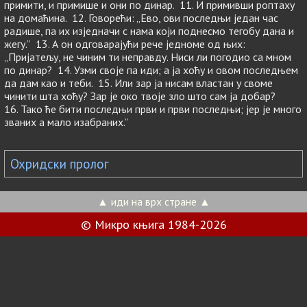
примити, и примише и они по динар. 11. И примивши роптаху
на домаћина. 12. Говорећи: „Ево, ови последњи један час
радише, па их изједначи с нама који поднесмо тегобу дана и
жегу.” 13. А он одговарајући рече једноме од њих:
„Пријатељу, не чиним ти неправду. Ниси ли погодио са мном
по динар? 14. Узми своје па иди; а ја хоћу и овом последњем
да дам као и теби. 15. Или зар ја нисам властан у своме
чинити шта хоћу? Зар је око твоје зло што сам ја добар?
16. Тако ће бити последњи први и први последњи; јер је много
званих а мало изабраних.”
Охридски пролог
▲ иди на врх стране ▲
© Микро књига 1984-2026