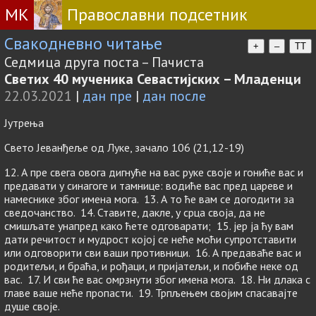
МК
Православни подсетник
Свакодневно читање
+
–
TT
Седмица друга поста – Пачиста
Светих 40 мученика Севастијских – Младенци
22.03.2021
|
дан пре
|
дан после
Јутрења
Свето Јеванђеље од Луке, зачало 106 (21,12-19)
12. А пре свега овога дигнуће на вас руке своје и гониће вас и
предавати у синагоге и тамнице: водиће вас пред цареве и
намеснике због имена мога. 13. А то ће вам се догодити за
сведочанство. 14. Ставите, дакле, у срца своја, да не
смишљате унапред како ћете одговарати; 15. јер ја ћу вам
дати речитост и мудрост којој се неће моћи супротставити
или одговорити сви ваши противници. 16. А предаваће вас и
родитељи, и браћа, и рођаци, и пријатељи, и побиће неке од
вас. 17. И сви ће вас омрзнути због имена мога. 18. Ни длака с
главе ваше неће пропасти. 19. Трпљењем својим спасавајте
душе своје.