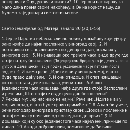
покоравати Оцу духова и живети? 10. Јер они нас караху за
мало дана према своме нахођењу, а Он на корист нашу, да
будемо заједничари светости његове.
Свето Јеванђеље од Матеја, зачало 80 (20,1-16)
1. Јер је Царство небеско слично човеку домаћину који ујутру
рано изиђе да најми посленике у виноград свој. 2. И
погодивши се с посленицима по динар на дан, посла их у
виноград свој. 3. И изишавши око трећега часа, виде друге где
стоје на тргу беспослени. (
По јеврејском бројању то је девет часова
ујутро; и даље: шести час је подне, једанаести час је пет сати после
) 4. И њима рече: „Идите и ви у виноград мој, и што
подне.
буде право даћу вам.” 5. И они отидоше. И опет изишавши
око шестога и деветога часа, учини тако. 6. А око
једанаестога часа изишавши, нађе друге где стоје беспослени
и рече им: „Што стојите овде цели дан беспослени?”
7. Рекоше му: „Јер нас нико не најми.” Рече им: „Идите и ви у
мој виноград, и што буде право примићете.” 8. А кад би увече,
рече господар винограда приставу свом: „Дозови посленике и
подај им плату почевши од последњих до првих.” 9. И
дошавши који су око једанаестога часа најмљени, примише по
динар. 10. А када дођоше први, помислише да ће више