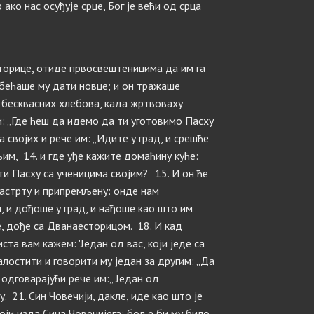
ако нас осуђује срце, Бог је већи од срца
сторице, отиде првосвештеницима да им га
обећаше му дати новце; и он тражаше
н бесквасних хлебова, када жртвоваху
и: „Где ћеш да идемо да ти уготовимо Пасху
 својих и рече им: „Идите у град, и срешће
њим, 14. и где уђе кажите домаћину куће:
сти Пасху са ученицима својим?' 15. И он ће
застрту и припремљену: онде нам
, и дођоше у град, и нађоше као што им
че, дође са Дванаесторицом. 18. И кад
иста вам кажем: 'Један од вас, који једе са
алостити и говорити му један за другим: „Да
н одговарајући рече им:„ Један од
. 21. Син Човечији, дакле, иде као што је
оји изда Сина Човечијега; боље би му било