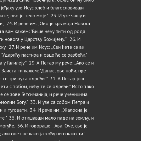
д јеђаху узе Исус хлеб и благословивши
ите; ово је тело моје." 23. И узе чашу и
; 24. И рече им: „Ово је крв моја Новога
ста вам кажем: 'Више нећу пити од рода
и новога у Царству Божијему.'" 26. И
у. 27. И рече им Исус: „Сви ћете се ви
 'Ударићу пастира и овце ће се разбећи.'
у Галилеју." 29. А Петар му рече: „Ако се и
 „Заиста ти кажем: 'Данас, ове ноћи, пре
 се три пута одрећи.'" 31. А Петар још
ети с тобом, нећу те се одрећи." Исто тако
е се зове Гетсиманија, и рече ученицима
омолим Богу." 33. И узе са собом Петра и
и и туговати. 34. И рече им: „Жалосна је
те." 35. И отишавши мало паде на земљу, и
огуће. 36. И говораше: „Ава, Оче, све је
али опет не како ја хоћу него како ти."