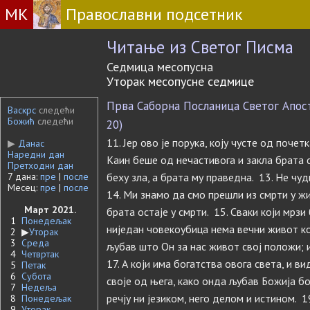
МК
Православни подсетник
Читање из Светог Писма
Седмица месопусна
Уторак месопусне седмице
Прва Саборна Посланица Светог Апосто
Васкрс
следећи
Божић
следећи
20)
11. Јер ово је порука, коју чусте од почет
▶
Данас
Наредни дан
Каин беше од нечастивога и закла брата св
Претходни дан
7 дана:
пре
|
после
беху зла, а брата му праведна. 13. Не чуд
Месец:
пре
|
после
14. Ми знамо да смо прешли из смрти у жи
Март 2021.
брата остаје у смрти. 15. Сваки који мрзи
1
Понедељак
ниједан човекоубица нема вечни живот ко
2
▶
Уторак
3
Среда
љубав што Он за нас живот свој положи; 
4
Четвртак
17. А који има богатства овога света, и в
5
Петак
6
Субота
своје од њега, како онда љубав Божија б
7
Недеља
речју ни језиком, него делом и истином. 1
8
Понедељак
9
Уторак