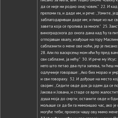
да се није ни родио онај човек." 22. И ка
преломи га, и даде им, и рече: „Узмите, јед
заблагодаривши даде им; и пише из ње сви
завета која се пролива за многе." 25. Заи
виноградскога до онога дана кад ћу га пит
отпојавши хвалу, изађоше на гору Маслинск
саблазнити о мене ове ноћи, јер је писано:
28. Али по васкрсењу мом ићи ћу пред вама 
сви саблазне, ја нећу." 30. И рече му Исус:
него што петао два пута запева, ти ћеш ме
одлучније говораше: „Ако бих морао и умр
и сви говораху. 32. И дођоше на место кој
својим: „Седите овде док ја одем да се п
Јакова и Јована, и стаде се врло жалостит
душа моја до смрти; останите овде и бди
мољаше се да би га мимоишао час, ако је м
могуће теби; пронеси чашу ову мимо мене; 