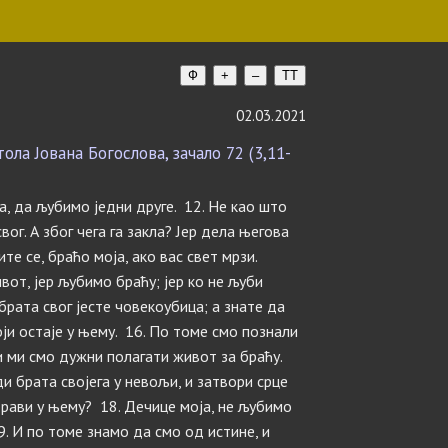
Ф
+
–
TT
02.03.2021
ла Јована Богослова, зачало 72 (3,11-
ка, да љубимо једни друге. 12. Не као што
ог. А због чега га закла? Јер дела његова
ите се, браћо моја, ако вас свет мрзи.
вот, јер љубимо браћу; јер ко не љуби
 брата свог јесте човекоубица; а знате да
ји остаје у њему. 16. По томе смо познали
и ми смо дужни полагати живот за браћу.
иди брата својега у невољи, и затвори срце
орави у њему? 18. Дечице моја, не љубимо
9. И по томе знамо да смо од истине, и