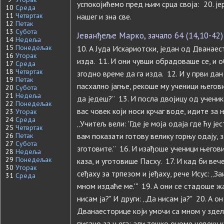
успокојићемо пред њим срца своја: 20. јер 
10
Среда
11
Четвртак
нашег и зна све.
12
Петак
13
Субота
Јеванђеље Марко, зачало 64 (14,10-42)
14
Недеља
15
Понедељак
10. А Јуда Искариотски, један од Дванае
16
Уторак
изда. 11. И они чувши обрадоваше се, и 
17
Среда
18
Четвртак
згодно време да га изда. 12. И у први да
19
Петак
пасхално јагње, рекоше му ученици његов
20
Субота
21
Недеља
да једеш?” 13. И посла двојицу од ученика
22
Понедељак
вас човек који носи крчаг воде, идите за 
23
Уторак
24
Среда
„Учитељ вели: 'Где је моја одаја где ћу је
25
Четвртак
26
Петак
вам показати готову велику горњу одају, 
27
Субота
зготовите.” 16. И изађоше ученици његови
28
Недеља
29
Понедељак
каза, и уготовише Пасху. 17. И кад би ве
30
Уторак
сеђаху за трпезом и јеђаху, рече Исус: „За
31
Среда
мном издаће ме.'" 19. А они се стадоше ж
нисам ја?" И други: „Да нисам ја?" 20. А о
Дванаесторице који умочи са мном у зделу
писано за њега; али тешко ономе човеку к