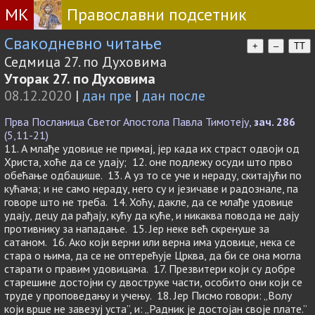
МК
Православни подсетник
Свакодневно читање
+
–
TT
Седмица 27. по Духовима
Уторак 27. по Духовима
08.12.2020
|
дан пре
|
дан после
Прва Посланица Светог Апостола Павла Тимотеју,
зач. 286
(5,11-21)
11. А млађе удовице не примај, јер када их страст одвоји од
Христа, хоће да се удају; 12. оне подлежу осуди што прво
обећање одбацише. 13. А уз то се уче и нераду, скитајући по
кућама; и не само нераду, него су и језичаве и радознале, па
говоре што не треба. 14. Хоћу, дакле, да се млађе удовице
удају, децу да рађају, кућу да куће, и никаква повода не дају
противнику за нападање. 15. Јер неке већ скренуше за
сатаном. 16. Ако који верни или верна има удовице, нека се
стара о њима, да се не оптерећује Црква, да би се она могла
старати о правим удовицама. 17. Презвитери који су добре
старешине достојни су двоструке части, особито они који се
труде у проповедању и учењу. 18. Јер Писмо говори: „Волу
који врше не завезуј уста”, и: „Радник је достојан своје плате.”