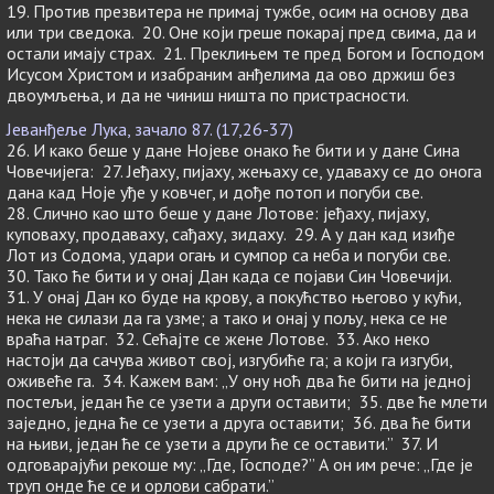
19. Против презвитера не примај тужбе, осим на основу два
или три сведока. 20. Оне који греше покарај пред свима, да и
остали имају страх. 21. Преклињем те пред Богом и Господом
Исусом Христом и изабраним анђелима да ово држиш без
двоумљења, и да не чиниш ништа по пристрасности.
Јеванђеље Лука, зачало 87. (17,26-37)
26. И како беше у дане Нојеве онако ће бити и у дане Сина
Човечијега: 27. Јеђаху, пијаху, жењаху се, удаваху се до онога
дана кад Ноје уђе у ковчег, и дође потоп и погуби све.
28. Слично као што беше у дане Лотове: јеђаху, пијаху,
куповаху, продаваху, сађаху, зидаху. 29. А у дан кад изиђе
Лот из Содома, удари огањ и сумпор са неба и погуби све.
30. Тако ће бити и у онај Дан када се појави Син Човечији.
31. У онај Дан ко буде на крову, а покућство његово у кући,
нека не силази да га узме; а тако и онај у пољу, нека се не
враћа натраг. 32. Сећајте се жене Лотове. 33. Ако неко
настоји да сачува живот свој, изгубиће га; а који га изгуби,
оживеће га. 34. Кажем вам: „У ону ноћ два ће бити на једној
постељи, један ће се узети а други оставити; 35. две ће млети
заједно, једна ће се узети а друга оставити; 36. два ће бити
на њиви, један ће се узети а други ће се оставити.” 37. И
одговарајући рекоше му: „Где, Господе?” А он им рече: „Где је
труп онде ће се и орлови сабрати.”