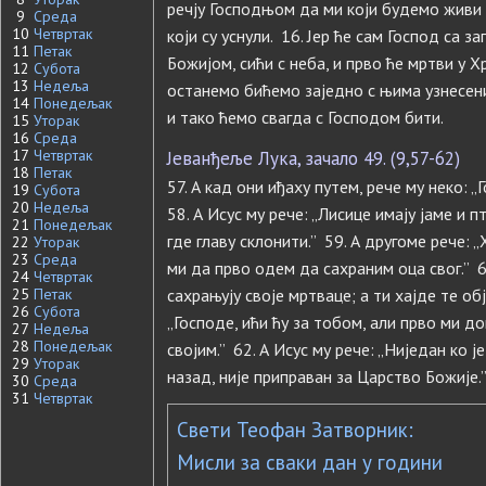
речју Господњом да ми који будемо живи
9
Среда
10
Четвртак
који су уснули. 16. Јер ће сам Господ са 
11
Петак
Божијом, сићи с неба, и прво ће мртви у Х
12
Субота
13
Недеља
останемо бићемо заједно с њима узнесени
14
Понедељак
и тако ћемо свагда с Господом бити.
15
Уторак
16
Среда
17
Четвртак
Јеванђеље Лука, зачало 49. (9,57-62)
18
Петак
57. А кад они иђаху путем, рече му неко: 
19
Субота
20
Недеља
58. А Исус му рече: „Лисице имају јаме и п
21
Понедељак
где главу склонити.” 59. А другоме рече: „
22
Уторак
23
Среда
ми да прво одем да сахраним оца свог.” 6
24
Четвртак
25
Петак
сахрањују своје мртваце; а ти хајде те об
26
Субота
„Господе, ићи ћу за тобом, али прво ми 
27
Недеља
28
Понедељак
својим.” 62. А Исус му рече: „Ниједан ко ј
29
Уторак
назад, није приправан за Царство Божије.
30
Среда
31
Четвртак
Свети Теофан Затворник:
Мисли за сваки дан у години