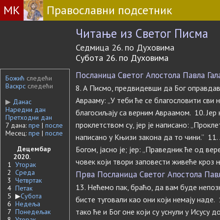
МК
Православни подсетник
Читање из Светог Писма
Седмица 26. по Духовима
Субота 26. по Духовима
Посланица Светог Апостола Павла Галат
Божић
следећи
Васкрс
следећи
8. А Писмо, предвидевши да Бог оправда
Аврааму: „У теби ће се благословити сви н
▶
Данас
Наредни дан
благосиљају са верним Авраамом. 10. Јер 
Претходни дан
проклетством су, јер је написано: „Прокле
7 дана:
пре
|
после
Месец:
пре
|
после
написано у Књизи закона да то чини.” 11.
Децембар
Богом, јасно је; јер: „Праведник ће од вер
2020.
човек који твори заповести живеће кроз 
1
Уторак
2
Среда
Прва Посланица Светог Апостола Павла
3
Четвртак
13. Нећемо пак, браћо, да вам буде непозн
4
Петак
5
▶
Субота
бисте туговали као они који немају наде. 
6
Недеља
тако ће и Бог оне који су уснули у Исусу 
7
Понедељак
8
Уторак