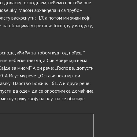
 о доласку Господњем, нећемо претећи оне
заповешћу, гласом арханђела и са трубом
ристу васкрснути; 17. а потом ми живи који
 на облацима у сретање Господу у ваздуху,
„Господе, ићи ћу за тобом куд год пођеш.”
тице небеске гнезда, а Син Човјечији нема
Хајде за мном!” А он рече: „Господе, допусти
0. А Исус му рече: „Остави нека мртви
јављуј Царство Божије.” 61. А и други рече:
допусти да одем да се опростим са домаћима
е метнуо руку своју на плуг па се обазире
”