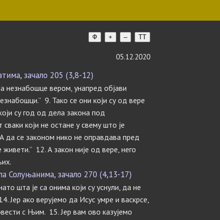
Ф
+
–
TT
05.12.2020
има, зачало 205 (3,8-12)
ва незнабошце вером, унапред објави
езнабошци.” 9. Тако се они који су од вере
који су год од дела закона под
т сваки који не остане у свему што је
 А да се законом нико не оправдава пред
е живети.” 12. А закон није од вере, него
њих.
 Солуњанима, зачало 270 (4,13-17)
ато шта је са онима који су уснули, да не
14. Јер ако верујемо да Исус умре и васкрсе,
довести с Њим. 15. Јер вам ово казујемо