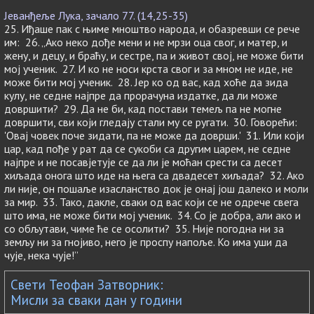
Јеванђеље Лука, зачало 77. (14,25-35)
25. Иђаше пак с њиме мноштво народа, и обазревши се рече
им: 26. „Ако неко дође мени и не мрзи оца свог, и матер, и
жену, и децу, и браћу, и сестре, па и живот свој, не може бити
мој ученик. 27. И ко не носи крста свог и за мном не иде, не
може бити мој ученик. 28. Јер ко од вас, кад хоће да зида
кулу, не седне најпре да прорачуна издатке, да ли може
довршити? 29. Да не би, кад постави темељ па не могне
довршити, сви који гледају стали му се ругати. 30. Говорећи:
'Овај човек поче зидати, па не може да доврши.' 31. Или који
цар, кад пође у рат да се сукоби са другим царем, не седне
најпре и не посавјетује се да ли је моћан срести са десет
хиљада онога што иде на њега са двадесет хиљада? 32. Ако
ли није, он пошаље изасланство док је онај још далеко и моли
за мир. 33. Тако, дакле, сваки од вас који се не одрече свега
што има, не може бити мој ученик. 34. Со је добра, али ако и
со обљутави, чиме ће се осолити? 35. Није погодна ни за
земљу ни за гнојиво, него је проспу напоље. Ко има уши да
чује, нека чује!”
Свети Теофан Затворник:
Мисли за сваки дан у години