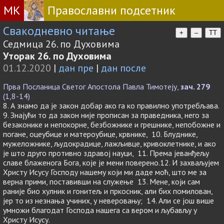
МК
Православни подсетник
Свакодневно читање
+
–
TT
Седмица 26. по Духовима
Уторак 26. по Духовима
01.12.2020
|
дан пре
|
дан после
Прва Посланица Светог Апостола Павла Тимотеју,
зач. 279
(1,8-14)
8. А знамо да је закон добар ако га ко правилно употребљава.
9. Знајући то да закон није прописан за праведника, него за
безаконике и непокорне, безбожнике и грешнике, непобожне и
погане, оцеубице и матероубице, крвнике, 10. Блуднике,
мужеложнике, људокрадице, лажљивце, кривоклетнике, и ако
је што друго противно здравој науци, 11. Према јеванђељу
славе блаженога Бога, које је мени поверено.12. И захваљујем
Христу Исусу Господу нашему који ми даде моћ, што ме за
верна прими, поставивши на служење 13. Мене, који сам
раније био хулник и гонитељ и пркосник, али бих помилован,
јер то из незнања учиних, у неверовању; 14. Али се још више
умножи благодат Господа нашега са вером и љубављу у
Христу Исусу.