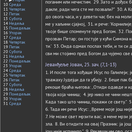
поганим или нечистим. 29. Зато и дођох б
10
Среда
дакле, ради чега сте ме позвали?" 30. А К
11
Четвртак
12
Петак
до овога часа, и у девети час бех на молит
13
Субота
14
Недеља
ме у хаљини сјајној, 31. и рече: 'Корнили
15
Понедељак
твоје бише споменуте пред Богом. 32. Пош
16
Уторак
17
Среда
прозван Петар; он гостује у кући Симона 
18
Четвртак
ти.' 33. Онда одмах послах теби, и ти си
19
Петак
20
Субота
сви ми стојимо пред Богом да чујемо све 
21
Недеља
22
Понедељак
Јеванђеље Јован, 25. зач. (7,1-13)
23
Уторак
24
Среда
1. И после тога хођаше Исус по Галилеји; 
25
Четвртак
тражаху Јудејци да га убију. 2. Беше пак б
26
Петак
27
Субота
рекоше браћа његова: „Отиди одавде и иди
28
Недеља
29
Понедељак
твоја која чиниш; 4. јер нико не чини нешт
30
Уторак
Када тако што чиниш, покажи се свету." 5
31
Среда
6. Тада им рече Исус: „Време моје још ниј
7. Не може свет мрзити вас; а мене мрзи 
зла. 8. Ви отидите на овај Празник: ја још
још није испунило." 9. Рекавши им ово, ос