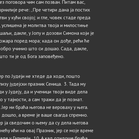
ез поговора чим сам позван. Питам вас,
орнилије рече: „Пре четири дана ја постих
ви у кући својој; и гле, човек стаде преда
је, услишена је молитва твоја и милостиње
аљи, дакле, у Јопу и дозови Симона који је
кожара поред мора; када он дође, рећи ће
 добро учинио што си дошао. Сада, дакле,
што ти је од Бога заповеђено.
јер по Јудеји не хтеде да ходи, пошто
лизу јудејски празник Сеница. 3. Тада му
 у Јудеју, да и ученици твоји виде дела
о у тајности, а сам тражи да је познат.
. Јер ни браћа његова не вероваху у њега.
е дошло, а време је ваше свагда спремно.
јер ја сведочим о њему да су дела његова
 нећу ићи на овај Празник, јер се моје време
таде у Галилеји. 10. А кад отидоше браћа