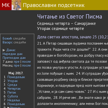
МК
Православни подсетник
Читање из Светог Писма
Седмица четврта – Самарјанке
Уторак седмице четврте
Дела светих апостола, зачало 25 (10,2
Божић
следећи
Васкрс
следећи
21. А Петар сишавши људима посланим њему
тражите. Ради чега сте дошли?" 22. А они
▶
Данас
Наредни дан
праведан и богобојазан, на добру гласу ко
Претходни дан
заповест од анђела светога да те позове 
7 дана:
пре
|
после
Месец:
пре
|
после
их позва унутра и угости. А сутрадан уста
Мај 2017.
из Јопе пођоше с њим. 24. И сутрадан уђо
1
Понедељак
сазвавши родбину своју и блиске пријатељ
2
Уторак
3
Среда
Корнилије, и паднувши пред ноге његове п
4
Четвртак
„Устани, и ја сам само човек." 27. И с њим
5
Петак
6
Субота
сабрали, 28. И рече им: „Ви знате како ј
7
Недеља
долазити иноплеменику; али мени Бог пока
8
Понедељак
9
▶
Уторак