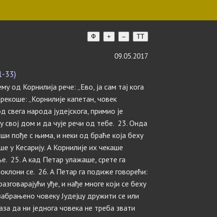
Ф
+
–
TT
09.05.2017
1-33)
 од Корнилија рече: „Ево, ја сам тај кога
 рекоше: „Корнилије капетан, човек
д свега народа јудејскога, примио је
у свој дом и да чује речи од тебе. 23. Онда
вши пође с њима, и неки од браће која беху
ше у Кесарију. А Корнилије их чекаше
е. 25. А кад Петар улажаше, срете га
оклони се. 26. А Петар га подиже говорећи:
 разговарајући уђе, и нађе многе који се беху
е забрањено човеку Јудејцу дружити се или
за да ни једнога човека не треба звати