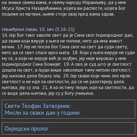
на знање свима вама, и свему народу Израиљеву, да у име
Исуса Христа Назарећанина, којега ви распесте, којега Бог
подиже из мртвих, њиме стоји овај пред вама здрав.
Јеванђеље Јован, 10. зач. (3,16-21)
16. Јер Бог тако заволе свет да је Сина свог Једнородног дао,
да сваки који верује у њега не погине, него да има живот
вечни. 17. Јер не посла Бог Сина свог на свет да суди свету,
него да се свет спасе кроз њега. 18. Који у њега верује не суди
му се, а који не верује већ је осуђен, јер није веровао у име
Јединородног Сина Божијег. 19. А ово је суд што је светлост
дошла на свет, а људи више заволеше таму неголи светлост;
јер њихова дела бејаху зла. 20. Јер сваки који чини зло мрзи
светлост и не иде ка светлости, да се не разоткрију дела
његова, јер су зла. 21. А ко истину твори, иде ка светлости, да
се виде дела његова, јер су у Богу учињена.
Свети Теофан Затворник:
Мисли за сваки дан у години
Охридски пролог