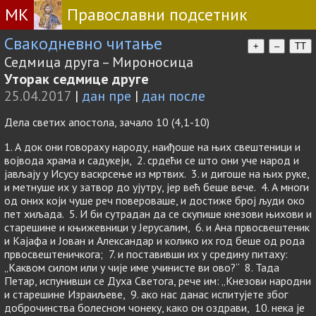
МК
Православни подсетник
Свакодневно читање
+
–
TT
Седмица друга – Мироносица
Уторак седмице друге
25.04.2017
|
дан пре
|
дан после
Дела светих апостола, зачало 10 (4,1-10)
1. А док они говораху народу, наиђоше на њих свештеници и
војвода храма и садукеји, 2. срдећи се што они уче народ и
јављају у Исусу васкрсење из мртвих. 3. и дигоше на њих руке,
и метнуше их у затвор до ујутру, јер већ беше вече. 4. А многи
од оних који чуше реч повероваше, и достиже број људи око
пет хиљада. 5. И би сутрадан да се скупише кнезови њихови и
старешине и књижевници у Јерусалим, 6. и Ана првосвештеник
и Кајафа и Јован и Александар и колико их год беше од рода
првосвештеничкога; 7. и поставивши их у средину питаху:
„Каквом силом или у чије име учинисте ви ово?“ 8. Тада
Петар, испунивши се Духа Светога, рече им: „Кнезови народни
и старешине Израиљеве, 9. ако нас данас испитујете због
доброчинства болесном чонеку, како он оздрави, 10. нека је