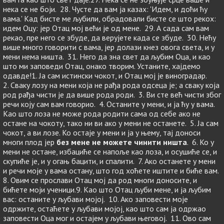
нека се не боји. 28. Чусте да вам ја казах: 'Идем, и доћи ћу
вама.' Кад бисте ме љубили, обрадовали бисте се што рекох:
идем Оцу: јер Отац мој већи је од мене. 29. А сада сам вам
рекао, пре него се збуде, да верујете када се збуде. 30. Нећу
више много говорити с вама, јер долази кнез овога света, и у
мени нема ништа. 31. Него да зна свет да љубим Оца, и као
што ми заповеди Отац, онако творим. Устаните, хајдемо
одавде!1. Ја сам истински чокот, и Отац мој је виноградар.
2. Сваку лозу на мени која не рађа рода одсеца је; а сваку која
род рађа чисти је да више рода роди. 3. Ви сте већ чисти због
речи коју сам вам говорио. 4. Останите у мени, и ја ћу у вама.
Као што лоза не може рода родити сама од себе ако не
остане на чокоту, тако ни ви ако у мени не останете. 5. Ја сам
чокот, а ви лозе. Ко остаје у мени и ја у њему, тај доноси
многи плод јер
без мене не можете чинити ништа
. 6. Ко у
мени не остане, избациће се напоље као лоза, и осушиће се, и
скупиће је, и у огањ бацити, и спалити. 7. Ако останете у мени
и речи моје у вама остану, што год хоћете иштите и биће вам.
8. Овим се прослави Отац мој да род многи доносите, и
бићете моји ученици.9. Као што Отац љуби мене, и ја љубим
вас: останите у љубави мојој. 10. Ако заповести моје
одржите, остаћете у љубави мојој, као што сам ја одржао
заповести Оца мог и остајем у љубави његовој. 11. Ово сам