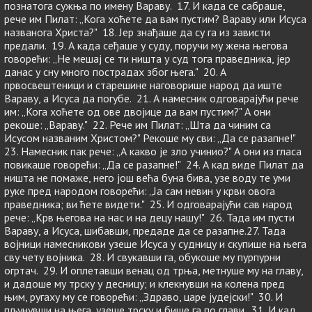
познатога сужња по имену Вараву. 17. И када се сабраше,
рече им Пилат: „Кога хоћете да вам пустим? Вараву или Исуса
названога Христа?" 18. Јер знађаше да су га из зависти
предали. 19. А када сеђаше у суду, поручи му жена његова
говорећи: „Не мешај се ти ништа у суд тога праведника, јер
данас у сну много пострадах због њега." 20. А
првосвештеници и старешине наговорише народ да иште
Вараву, а Исуса да погубе. 21. А намесник одговарајући рече
им: „Кога хоћете од ове двојице да вам пустим?" А они
рекоше: „Вараву." 22. Рече им Пилат: „Шта да чиним са
Исусом названим Христом?" Рекоше му сви: „Да се разапне!"
23. Намесник пак рече: „А какво је зло учинио?" А они из гласа
повикаше говорећи: „Да се разапне!" 24. А кад виде Пилат да
ништа не помаже, него још већа буна бива, узе воду те уми
руке пред народом говорећи: „Ја сам невин у крви овога
праведника; ви ћете видети." 25. И одговарајући сав народ
рече: „Крв његова на нас и на децу нашу!" 26. Тада им пусти
Вараву, а Исуса, шибавши, предаде да се разапне.27. Тада
војници намесникови узеше Исуса у судницу и скупише на њега
сву чету војника. 28. И свукавши га, обукоше му пурпурни
огртач. 29. И оплетавши венац од трња, метнуше му на главу,
и дадоше му трску у десницу; и клекнувши на колена пред
њим, ругаху му се говорећи: „Здраво, царе јудејски!" 30. И
пљунувши на њега, узеше трску и бише га по глави. 31. И кад