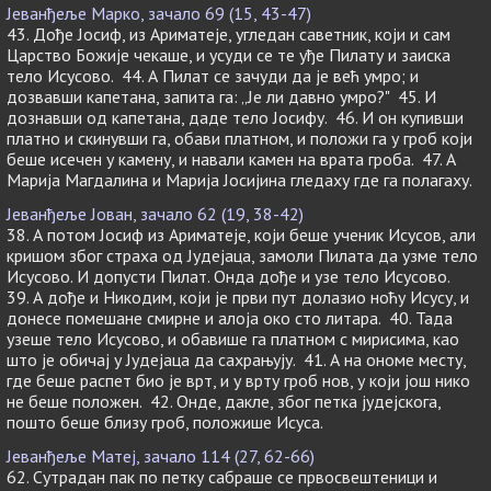
Јеванђеље Марко, зачало 69 (15, 43-47)
43. Дође Јосиф, из Ариматеје, угледан саветник, који и сам
Царство Божије чекаше, и усуди се те уђе Пилату и заиска
тело Исусово. 44. А Пилат се зачуди да је већ умро; и
дозвавши капетана, запита га: „Је ли давно умро?" 45. И
дознавши од капетана, даде тело Јосифу. 46. И он купивши
платно и скинувши га, обави платном, и положи га у гроб који
беше исечен у камену, и навали камен на врата гроба. 47. А
Марија Магдалина и Марија Јосијина гледаху где га полагаху.
Јеванђеље Јован, зачало 62 (19, 38-42)
38. А потом Јосиф из Ариматеје, који беше ученик Исусов, али
кришом због страха од Јудејаца, замоли Пилата да узме тело
Исусово. И допусти Пилат. Онда дође и узе тело Исусово.
39. А дође и Никодим, који је први пут долазио ноћу Исусу, и
донесе помешане смирне и алоја око сто литара. 40. Тада
узеше тело Исусово, и обавише га платном с мирисима, као
што је обичај у Јудејаца да сахрањују. 41. А на ономе месту,
где беше распет био је врт, и у врту гроб нов, у који још нико
не беше положен. 42. Онде, дакле, због петка јудејскога,
пошто беше близу гроб, положише Исуса.
Јеванђеље Матеј, зачало 114 (27, 62-66)
62. Сутрадан пак по петку сабраше се првосвештеници и