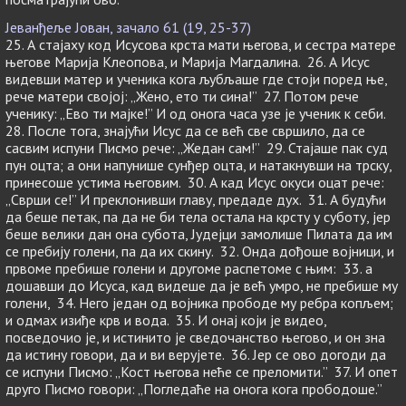
Јеванђеље Јован, зачало 61 (19, 25-37)
25. А стајаху код Исусова крста мати његова, и сестра матере
његове Марија Клеопова, и Марија Магдалина. 26. А Исус
видевши матер и ученика кога љубљаше где стоји поред ње,
рече матери својој: „Жено, ето ти сина!” 27. Потом рече
ученику: „Ево ти мајке!” И од онога часа узе је ученик к себи.
28. После тога, знајући Исус да се већ све свршило, да се
сасвим испуни Писмо рече: „Жедан сам!” 29. Стајаше пак суд
пун оцта; а они напунише сунђер оцта, и натакнувши на трску,
принесоше устима његовим. 30. А кад Исус окуси оцат рече:
„Сврши се!” И преклонивши главу, предаде дух. 31. А будући
да беше петак, па да не би тела остала на крсту у суботу, јер
беше велики дан она субота, Јудејци замолише Пилата да им
се пребију голени, па да их скину. 32. Онда дођоше војници, и
првоме пребише голени и другоме распетоме с њим: 33. а
дошавши до Исуса, кад видеше да је већ умро, не пребише му
голени, 34. Него један од војника прободе му ребра копљем;
и одмах изиђе крв и вода. 35. И онај који је видео,
посведочио је, и истинито је сведочанство његово, и он зна
да истину говори, да и ви верујете. 36. Јер се ово догоди да
се испуни Писмо: „Кост његова неће се преломити.” 37. И опет
друго Писмо говори: „Погледаће на онога кога прободоше.”