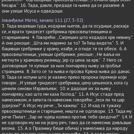
ћесара.” 16. Тада, дакле, предаде га њима да се разапне. А
они узеше Исуса и одведоше.
Јеванђеље Матеј, зачало 111 (27, 3-32)
3. Тада видевши Јуда, издајник његов, да га осудише, раскаја
се, и врати тридесет сребрника првосвештеницима и
старешинама 4. Говорећи: „Сагреших што издадох крв невину."
А они рекоше: „Шта ми маримо за то? Ти ћеш видети." 5. И
бацивши сребрнике у храму, изађе, и отиде те се обеси. 6. А
првосвештеници, узевши сребрнике, рекоше: „Не ваља их
метнути у храмовну ризницу, јер су цена за крв." 7. Него се
договорише те купише за њих лончареву њиву за гробље
странцима. 8. Зато се та њива и прозва Крвна њива до данас.
9. Тада се испуни што је казано преко пророка Јеремије који
говори: „И узеше тридесет сребрника, цену цењенога, кога су
ценили синови Израиљеви; 10. и дадоше их за њиву
лончареву, као што ми каза Господ." 11. А Исус стаде пред
намесником, и запита га намесник говорећи: „Јеси ли ти цар
јудејски?" А Исус му рече: „Ти кажеш." 12. И кад га тужаху
првосвештеници и старешине, ништа не одговори. 13. Тада му
рече Пилат: „Зар не чујеш колико против тебе сведоче?" 14. И
не одговори му ни на једну реч, тако да се намесник дивљаше
веома. 15. А о Празнику беше обичај у намесника да народу
пусти по једнога сужња кога они хоће. 16. А тада имаху