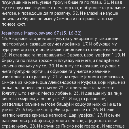
пљунувши на њега, узеше трску и бише га по глави. 31. И кад
му се наругаше, свукоше с њега огртач, и обукоше га у хаљине
његове, и поведоше да га разапну. 32. И излазећи нађоше
човека из Кирине по имену Симона и натераше га да му
понесе крст.
Јеванђеље Марко, зачало 67 (15, 16-32)
16. А војници га одведоше унутра у двориште у такозвани
преторијум, и сазваше сву чету војника. 17. И обукоше му
пурпурни огртач, и оплетавши трнов венац ставише на њега.
18. И стадоше га поздрављати: „Здраво, царе јудејски!" 19. И
бијаху га по глави трском, и пљуваху на њега, и падајући на
кољена клањаху му се. 20. И кад му се наругаше, свукоше с
њега пурпурни огртач, и обукоше га у његове хаљине и
изведоше да га разапну. 21. И натераше једнога пролазника,
Симона из Кирине, оца Александрова и Руфова, који иђаше из
поља, да понесе крст његов.22. И доведоше га на место
Голготу, што значи: Место лобање. 23. И даваше му да пије
вино са смирном, а он не узе. 24. И кад га разапеше,
разделише хаљине његове бацајући коцку за њих ко ће шта
узети. 25. А бејаше час трећи, и разапеше га. 26. И беше
натпис његове кривице написан: „Цар јудејски." 27. И с њим
распеше два разбојника, једнога с десне, а једнога с леве
стране њему. 28. И испуни се Писмо које говори: „И уврстише