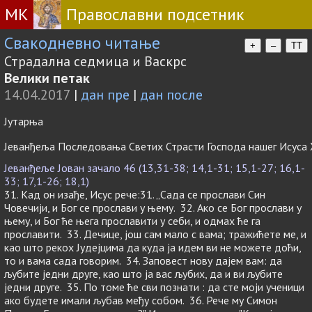
МК
Православни подсетник
Свакодневно читање
+
–
TT
Страдална седмица и Васкрс
Велики петак
14.04.2017
|
дан пре
|
дан после
Јутарња
Јеванђеља Последовања Светих Страсти Господа нашег Исуса 
Јеванђеље Јован зачало 46 (13,31-38; 14,1-31; 15,1-27; 16,1-
33; 17,1-26; 18,1)
31. Кад он изађе, Исус рече:31. „Сада се прослави Син
Човечији, и Бог се прослави у њему. 32. Ако се Бог прослави у
њему, и Бог ће њега прославити у себи, и одмах ће га
прославити. 33. Дечице, још сам мало с вама; тражићете ме, и
као што рекох Јудејцима да куда ја идем ви не можете доћи,
то и вама сада говорим. 34. Заповест нову дајем вам: да
љубите једни друге, као што ја вас љубих, да и ви љубите
једни друге. 35. По томе ће сви познати : да сте моји ученици
ако будете имали љубав међу собом. 36. Рече му Симон