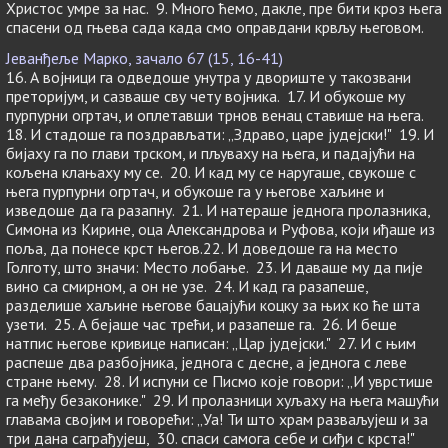
Христос умре за нас. 9. Много ћемо, дакле, пре бити кроз њега
спасени од гњева сада када смо оправдани крвљу његовом.
Јеванђеље Марко, зачало 67 (15, 16-41)
16. А војници га одведоше унутра у двориште у такозвани
преторијум, и сазваше сву чету војника. 17. И обукоше му
пурпурни огртач, и оплетавши трнов венац ставише на њега.
18. И стадоше га поздрављати: „Здраво, царе јудејски!" 19. И
бијаху га по глави трском, и пљуваху на њега, и падајући на
кољена клањаху му се. 20. И кад му се наругаше, свукоше с
њега пурпурни огртач, и обукоше га у његове хаљине и
изведоше да га разапну. 21. И натераше једнога пролазника,
Симона из Кирине, оца Александрова и Руфова, који иђаше из
поља, да понесе крст његов.22. И доведоше га на место
Голготу, што значи: Место лобање. 23. И даваше му да пије
вино са смирном, а он не узе. 24. И кад га разапеше,
разделише хаљине његове бацајући коцку за њих ко ће шта
узети. 25. А бејаше час трећи, и разапеше га. 26. И беше
натпис његове кривице написан: „Цар јудејски." 27. И с њим
распеше два разбојника, једнога с десне, а једнога с леве
стране њему. 28. И испуни се Писмо које говори: „И уврстише
га међу безаконике." 29. И пролазници хуљаху на њега машући
главама својим и говорећи: „Уа! Ти што храм разваљујеш и за
три дана саграђујеш, 30. спаси самога себе и сиђи с крста!"