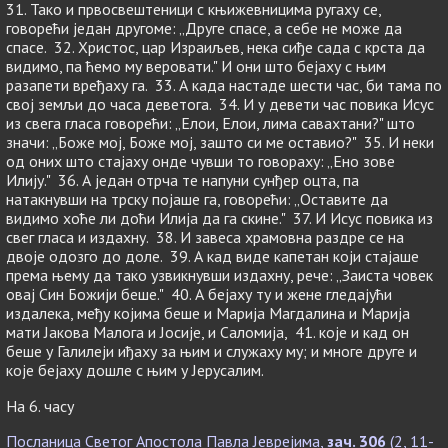
31. Тако и првосвештеници с књижевницима ругаху се,
говорећи један другоме: „Друге спасе, а себе не може да
спасе. 32. Христос, цар Израиљев, нека сиђе сада с крста да
видимо, па ћемо му веровати." И они што бејаху с њим
разапети вређаху га. 33. А када настаде шести час, би тама по
свој земљи до часа деветога. 34. И у девети час повика Исус
из свега гласа говорећи: „Елои, Елои, лима савахтани?" што
значи: „Боже мој, Боже мој, зашто си ме оставио?" 35. И неки
од оних што стајаху онде чувши то говораху: „Ено зове
Илију." 36. А један отрча те напуни сунђер оцта, па
натакнувши на трску појаше га, говорећи: „Оставите да
видимо хоће ли доћи Илија да га скине." 37. И Исус повика из
свег гласа и издахну. 38. И завеса храмовна раздре се на
двоје одозго до доле. 39. А кад виде капетан који стајаше
према њему да тако узвикнувши издахну, рече: „Заиста човек
овај Син Божији беше." 40. А бејаху ту и жене гледајући
издалека, међу којима беше и Марија Магдалина и Марија
мати Јакова Малога и Јосије, и Саломија, 41. које и кад он
беше у Галилеји иђаху за њим и служаху му; и многе друге и
које бејаху дошле с њим у Јерусалим.
На 6. часу
Посланица Светог Апостола Павла Јеврејима,
зач. 306
(2, 11-