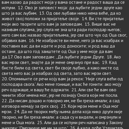
вам казао да радост моја у вама остане и радост ваша да се
испуни. 12. Ово је заповест моја: да љубите једни друге као
што ја вас љубим. 13. Од ове љубави нико нема веће, да ко
живот свој положи за пријатеље своје. 14. Ви сте пријатељи
моји ако творите што вам ја заповедам. 15. Више вас не
називам слугама, јер слуга не зна шта ради господар његов;
него сам вас назвао пријатељима, јер све што чух од Оца свог,
објавих вам. 16. Не изабрасте ви мене, него ја вас изабрах и
поставих вас да ви идете и род доносите; и род ваш да
остане, да што год заиштете од Оца у име моје да вам
да.17. Ово вам заповедам: „Да љубите једни Друге. 18. Ако
вас мрзи свет, знајте да је мене омрзнуо пре вас. 19. Кад
бисте били од света, свет би своје љубио, а како нисте од
света него вас ја изабрах од света, зато вас мрзи свет.
20. Опомињите се речи коју вам ја рекох: 'Није слуга већи од
господара свога.' Ако мене гонише, и вас ће гонити: ако моју
реч одржаше, и вашу ће одржати. 21. Али све ће вам ово
чинити због имена мог, јер не познају Онога који ме посла.
22. Да нисам дошао и говорио им, не би греха имали; а сад
изговора немају за грех свој. 23. Који мрзи мене и Оца мог
мрзи. 24. Да не творих међу њима дела која нико други није
творио, не би греха имали: а сада су и видели, и омрзнули и
мене и Оца мога. 25. Али да се испуни реч написана у Закону
њихову: 'Омрзнуше ме ни за што.' 26. А када дође Утешитељ,