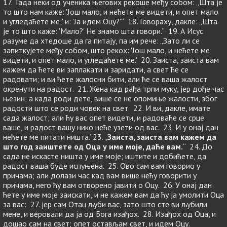
17. Тада неки од ученика његових рекоше међу собом: „Шта је
то што нам каже: 'Још мало, и нећете ме видети, и опет мало
и угледаћете ме;' и: 'Ја идем Оцу?'“ 18. Говораху, дакле: „Шта
је то што каже: 'Мало?' Не знамо шта говори.“ 19. А Исус
разуме да хтедоше да га питају, па им рече: „Зато ли се
запиткујете међу собом, што рекох: 'Још мало, и нећете ме
видети, и опет мало, и угледаћете ме.' 20. Заиста, заиста вам
кажем да ћете ви заплакати и заридати, а свет ће се
радовати; и ви ћете жалосни бити, али ће се ваша жалост
окренути на радост. 21. Жена кад рађа трпи муку, јер дође час
њезин; а када роди дете, више се не опомиње жалости, због
радости што се роди човек на свет. 22. И ви, дакле, имате
сада жалост; али ћу вас опет видети, и радоваће се срце
ваше, и радост вашу нико неће узети од вас. 23. И у онај дан
нећете ме питати ништа.“23. „
Заиста, заиста вам кажем да
што год заиштете од Оца у име моје, даће вам.
“ 24. До
сада не искасте ништа у име моје; иштите и добићете, да
радост ваша буде испуњена. 25. Ово сам вам говорио у
причама; али долази час кад вам више нећу говорити у
причама, него ћу вам отворено јавити о Оцу. 26. У онај дан
ћете у име моје заискати, и не кажем вам да ћу ја умолити Оца
за вас: 27. јер сам Отац љуби вас, зато што сте ви љубили
мене, и веровали да ја од Бога изађох. 28. Изађох од Оца, и
дошао сам на свет; опет остављам свет, и идем Оцу.