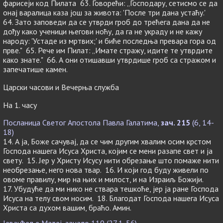
фарисеји код Пилата 63. Говорећи: „Господару, сетисмо се да
онај варалица каза још за живота: 'После три дана устаћу.'
64. Зато заповеди да се утврди гроб до трећега дана да не
дођу како ученици његови ноћу, да га не украду и не кажу
народу: 'Устаде из мртвих;' и биће последња превара гора од
прве." 65. Рече им Пилат: „Имате стражу, идите те утврдите
како знате." 66. А они отишавши утврдише гроб са стражом и
запечатише камен.
Царски часови и Вечерња служба
На 1. часу
Посланица Светог Апостола Павла Галатима,
зач. 215
(6, 14-
18)
14. А ја, Боже сачувај, да се чим другим хвалим осим крстом
Господа нашега Исуса Христа, којим се мени разапе свет и ја
свету. 15. Јер у Христу Исусу нити обрезање што помаже нити
необрезање, него нова твар. 16. И који год буду живели по
овоме правилу, мир на њих и милост, и на Израиљ Божији.
17. Убудуће да ми нико не ствара тешкоће, јер ја ране Господа
Исуса на телу свом носим. 18. Благодат Господа нашега Исуса
Христа са духом вашим, браћо. Амин.