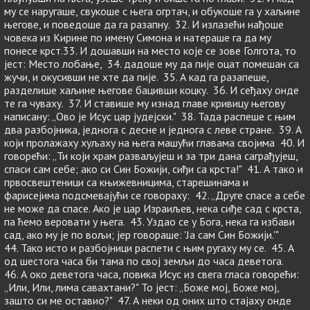
му се наругаше, свукоше с њега огртач, и обукоше га у хаљине
његове, и поведоше да га разапну. 32. И излазећи нађоше
човека из Кирине по имену Симона и натераше га да му
понесе крст.33. И дошавши на место које се зове Голгота, то
јест: Место лобање, 34. дадоше му да пије оцат помешан са
жучи, и окусивши не хте да пије. 35. А кад га разапеше,
разделише хаљине његове бацивши коцку. 36. И сеђаху онде
те га чуваху. 37. И ставише му изнад главе кривицу његову
написану: „Ово је Исус цар јудејски." 38. Тада распеше с њим
два разбојника, једнога с десне и једнога с леве стране. 39. А
који пролажаху хуљаху на њега машући главама својима 40. И
говорећи: „Ти који храм разваљујеш и за три дана саграђујеш,
спаси сам себе; ако си Син Божији, сиђи са крста!" 41. А тако и
првосвештеници са књижевницима, старешинама и
фарисејима подсмевајући се говораху: 42. „Друге спасе а себе
не може да спасе. Ако је цар Израиљев, нека сиђе сад с крста,
па ћемо веровати у њега. 43. Уздао се у Бога, нека га избави
сад, ако му је по вољи; јер говораше: 'Ја сам Син Божији.'"
44. Тако исто и разбојници распети с њим ругаху му се. 45. А
од шестога часа би тама по свој земљи до часа деветога.
46. А око деветога часа, повика Исус из свега гласа говорећи:
„Или, Или, лима савахтани?" То јест: „Боже мој, Боже мој,
зашто си ме оставио?" 47. А неки од оних што стајаху онде