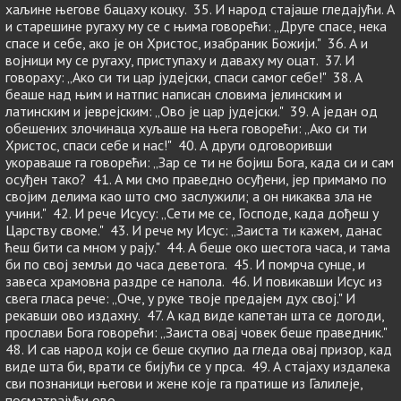
хаљине његове бацаху коцку. 35. И народ стајаше гледајући. А
и старешине ругаху му се с њима говорећи: „Друге спасе, нека
спасе и себе, ако је он Христос, изабраник Божији." 36. А и
војници му се ругаху, приступаху и даваху му оцат. 37. И
говораху: „Ако си ти цар јудејски, спаси самог себе!" 38. А
беаше над њим и натпис написан словима јелинским и
латинским и јеврејским: „Ово је цар јудејски." 39. А један од
обешених злочинаца хуљаше на њега говорећи: „Ако си ти
Христос, спаси себе и нас!" 40. А други одговоривши
укораваше га говорећи: „Зар се ти не бојиш Бога, када си и сам
осуђен тако? 41. А ми смо праведно осуђени, јер примамо по
својим делима као што смо заслужили; а он никаква зла не
учини." 42. И рече Исусу: „Сети ме се, Господе, када дођеш у
Царству своме." 43. И рече му Исус: „Заиста ти кажем, данас
ћеш бити са мном у рају." 44. А беше око шестога часа, и тама
би по свој земљи до часа деветога. 45. И помрча сунце, и
завеса храмовна раздре се напола. 46. И повикавши Исус из
свега гласа рече: „Оче, у руке твоје предајем дух свој." И
рекавши ово издахну. 47. А кад виде капетан шта се догоди,
прослави Бога говорећи: „Заиста овај човек беше праведник."
48. И сав народ који се беше скупио да гледа овај призор, кад
виде шта би, врати се бијући се у прса. 49. А стајаху издалека
сви познаници његови и жене које га пратише из Галилеје,
посматрајући ово.