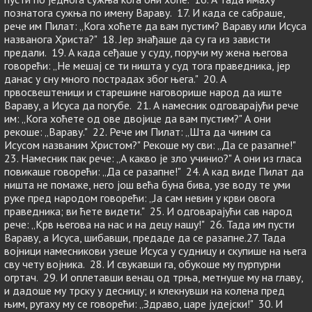
познатога сужња по имену Вараву. 17. И када се сабраше,
рече им Пилат: „Кога хоћете да вам пустим? Вараву или Исуса
названога Христа?" 18. Јер знађаше да су га из зависти
предали. 19. А када сеђаше у суду, поручи му жена његова
говорећи: „Не мешај се ти ништа у суд тога праведника, јер
данас у сну много пострадах због њега." 20. А
првосвештеници и старешине наговорише народ да иште
Вараву, а Исуса да погубе. 21. А намесник одговарајући рече
им: „Кога хоћете од ове двојице да вам пустим?" А они
рекоше: „Вараву." 22. Рече им Пилат: „Шта да чиним са
Исусом названим Христом?" Рекоше му сви: „Да се разапне!"
23. Намесник пак рече: „А какво је зло учинио?" А они из гласа
повикаше говорећи: „Да се разапне!" 24. А кад виде Пилат да
ништа не помаже, него још већа буна бива, узе воду те уми
руке пред народом говорећи: „Ја сам невин у крви овога
праведника; ви ћете видети." 25. И одговарајући сав народ
рече: „Крв његова на нас и на децу нашу!" 26. Тада им пусти
Вараву, а Исуса, шибавши, предаде да се разапне.27. Тада
војници намесникови узеше Исуса у судницу и скупише на њега
сву чету војника. 28. И свукавши га, обукоше му пурпурни
огртач. 29. И оплетавши венац од трња, метнуше му на главу,
и дадоше му трску у десницу; и клекнувши на колена пред
њим, ругаху му се говорећи: „Здраво, царе јудејски!" 30. И