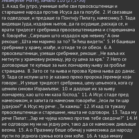
Јеванђеље Матеј, зачало 110 (27,1-56)
1. А кад би јутро, учинише веће сви првосвсштеници и
старешине народа против Исуса да га погубе. 2. И свезавши
га одведоше, и предаше га Понтију Пилату, намеснику.3. Тада
видевши Јуда, издајник његов, да га осудише, раскаја се, и
врати тридесет сребрника првосвештеницима и старешинама
4. Говорећи: „Сагреших што издадох крв невину." А они
рекоше: „Шта ми маримо за то? Ти ћеш видети." 5. И бацивши
сребрнике у храму, изађе, и отиде те се обеси. 6. А
првосвештеници, узевши сребрнике, рекоше: „Не ваља их
метнути у храмовну ризницу, јер су цена за крв." 7. Него се
договорише те купише за њих лончареву њиву за гробље
странцима. 8. Зато се та њива и прозва Крвна њива до данас.
9. Тада се испуни што је казано преко пророка Јеремије који
говори: „И узеше тридесет сребрника, цену цењенога, кога су
ценили синови Израиљеви; 10. и дадоше их за њиву
лончареву, као што ми каза Господ." 11. А Исус стаде пред
намесником, и запита га намесник говорећи: „Јеси ли ти цар
јудејски?" А Исус му рече: „Ти кажеш." 12. И кад га тужаху
првосвештеници и старешине, ништа не одговори. 13. Тада му
рече Пилат: „Зар не чујеш колико против тебе сведоче?" 14. И
не одговори му ни на једну реч, тако да се намесник дивљаше
веома. 15. А о Празнику беше обичај у намесника да народу
пусти по једнога сужња кога они хоће. 16. А тада имаху