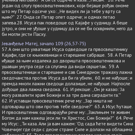
један од слугу првосвештеникових, који бејаше рођак ономе
што му Петар одсече ухо: „Не видех ли ја тебе у врту са
њим?" 27. Онда се Петар опет одрече; и одмах петао
запева.28. Исуса пак поведоше од Кајафе у судницу. А беше
јутро, и они не уђоше у судницу да се не би оскврнили, него да
би могли јести Пасху.
Јеванђеље Матеј, зачало 109 (26,57-75)
57. А они што ухватише Исуса одведоше га првосвештенику
Кајафи, где се књижевници и старешине сабраше. 58. А Петар
иђаше за њим издалека до дворишта првосвештеникова и
ушавши унутра седе са слугама да види свршетак. 59. А
првосвештеници и старешине и сав Синедрион тражаху лажна
сведочанства против Исуса да би га убили, 60. и не нађоше; и
премда многи лажни сведоци долазише, не нађоше. Најпосле
дођоше два лажна сведока. 61. И рекоше: „Он је казао: 'Ја
могу развалити храм Божији и за три дана саградити га.'"
62. И уставши првосвештеник рече му: „Зар ништа не
одговараш што ови против тебе сведоче?" 63. А Исус ћуташе.
И првосвештеник одговарајући рече му: „Заклињем те живим
Богом да нам кажеш јеси ли ти Христос, Син Божији?" 64. Рече
му Исус: „Ти каза. Али ја вам кажем: 'Од сада ћете видети Сина
Човечијег где седи с десне стране Силе и долази на облацима