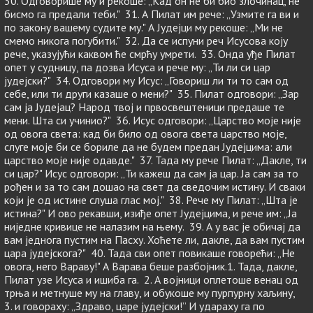
30. Одговорише му и рекоше: „Кад он не би био злочинац, не
бисмо га предали теби." 31. А Пилат им рече: „Узмите га ви и
по закону вашему судите му." А Јудејци му рекоше: „Ми не
смемо никога погубити." 32. Да се испуни реч Исусова коју
рече, указујући каквом ће смрћу умрети. 33. Онда уђе Пилат
опет у судницу, па дозва Исуса и рече му: „Ти ли си цар
јудејски?" 34. Одговори му Исус: „Говориш ли ти то сам од
себе, или ти други казаше о мени?" 35. Пилат одговори: „Зар
сам ја Јудејац? Народ твој и првосвештеници предаше те
мени. Шта си учинио?" 36. Исус одговори: „Царство моје није
од овога света: кад би било од овога света царство моје,
слуге моје би се бориле да не будем предан Јудејцима: али
царство моје није одавде." 37. Тада му рече Пилат: „Дакле, ти
си цар?" Исус одговори: „Ти кажеш да сам ја цар. Ја сам за то
рођен и за то сам дошао на свет да сведочим истину. И сваки
који је од истине слуша глас мој." 38. Рече му Пилат: „Шта је
истина?" И ово рекавши, изиђе опет Јудејцима, и рече им: „Ја
ниједне кривице не налазим на њему. 39. А у вас је обичај да
вам једнога пустим на Пасху. Хоћете ли, дакле, да вам пустим
цара јудејскога?" 40. Тада сви опет повикаше говорећи: „Не
овога, него Вараву!" А Варава беше разбојник.1. Тада, дакле,
Пилат узе Исуса и ишиба га. 2. А војници оплетоше венац од
трња и метнуше му на главу, и обукоше му пурпурну хаљину,
3. и говораху: „Здраво, царе јудејски!” И удараху га по