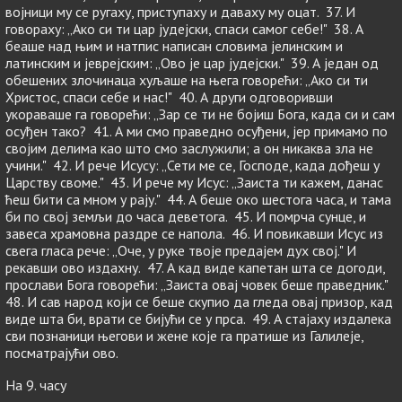
војници му се ругаху, приступаху и даваху му оцат. 37. И
говораху: „Ако си ти цар јудејски, спаси самог себе!" 38. А
беаше над њим и натпис написан словима јелинским и
латинским и јеврејским: „Ово је цар јудејски." 39. А један од
обешених злочинаца хуљаше на њега говорећи: „Ако си ти
Христос, спаси себе и нас!" 40. А други одговоривши
укораваше га говорећи: „Зар се ти не бојиш Бога, када си и сам
осуђен тако? 41. А ми смо праведно осуђени, јер примамо по
својим делима као што смо заслужили; а он никаква зла не
учини." 42. И рече Исусу: „Сети ме се, Господе, када дођеш у
Царству своме." 43. И рече му Исус: „Заиста ти кажем, данас
ћеш бити са мном у рају." 44. А беше око шестога часа, и тама
би по свој земљи до часа деветога. 45. И помрча сунце, и
завеса храмовна раздре се напола. 46. И повикавши Исус из
свега гласа рече: „Оче, у руке твоје предајем дух свој." И
рекавши ово издахну. 47. А кад виде капетан шта се догоди,
прослави Бога говорећи: „Заиста овај човек беше праведник."
48. И сав народ који се беше скупио да гледа овај призор, кад
виде шта би, врати се бијући се у прса. 49. А стајаху издалека
сви познаници његови и жене које га пратише из Галилеје,
посматрајући ово.
На 9. часу