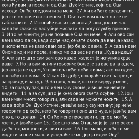
кога ћу вам ја послати од Оца, Дух Истине, који од Оца
исходи, Он ће сведочити за мене. 27. А и ви ћете сведочити,
јер сте од почетка са мном.”1. Ово сам вам казао да се не
саблазните. 2. Изгониће вас из синагога;2. али долази час
када ће сваки ко вас убије мислити да Богу службу приноси.
3. И то ће чинити, јер не познаше Оца ни мене. 4. Али ово сам
вам казао да се, када дође час, сећате овога да вам ја казах;
а испочетка не казах вам ово, јер бејах с вама. 5. А сада идем
Ономе који ме посла, и нико ме од вас не пита: „Куда идеш?"
6. Али зато што сам вам ово казао, жалост је испунила срце
ваше. 7. Но ја вам истину говорим: боље је за вас да ја одем,
јер ако ја не одем, Утешитељ неће доћи к вама; ако ли одем,
послаћу га к вама. 8. И кад Он дође, покараће свет за грех, и
за правду, и за суд. 9. За грех, дакле, што не верују у мене;
10. за правду пак, што идем Оцу своме, и више ме нећете
видети; 11. а за суд, што је кнез овога света осуђен. 12. Још
вам имам много говорити, али сада не можете носити. 13. А
када дође Он, Дух Истине, увешће вас у сву истину; јер неће
говорити од себе, него ће говорити оно што чује, и јавиће вам
оно што долази. 14. Он ће мене прославити, јер од мог ће
узети, и јавиће вам.15. „Све што има Отац моје је, зато рекох
да ће од мог узети, и јавити вам. 16. Још мало, и нећете ме
видети, и опет мало и угледаћете ме, јер ја идем Оцу.“