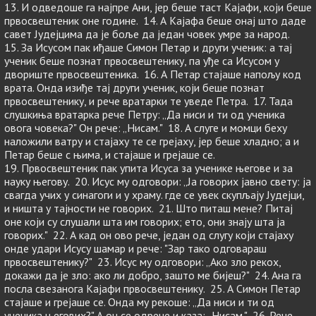
13. И одведоше га најпре Ани, јер беше таст Кајафи, који беше
првосвештеник оне године. 14. А Кајафа беше онај што даде
савет Јудејцима да је боље да један човек умре за народ.
15. За Исусом пак иђаше Симон Петар и други ученик: а тај
ученик беше познат првосвештенику, па уђе са Исусом у
двориште првосвештеника. 16. А Петар стајаше напољу код
врата. Онда изиђе тај други ученик, који беше познат
првосвештенику, и рече вратарки те уведе Петра. 17. Тада
слушкиња вратарка рече Петру: „Да ниси и ти од ученика
овога човека?" Он рече: „Нисам." 18. А слуге и момци беху
наложили ватру и стајаху те се грејаху, јер беше хладно; а и
Петар беше с њима, и стајаше и грејаше се.
19. Првосвештеник пак упита Исуса за ученике његове и за
науку његову. 20. Исус му одговори: „Ја говорих јавно свету: ја
свагда учих у синагоги и у храму. где се увек скупљају Јудејци,
и ништа у тајности не говорих. 21. Што питаш мене? Питај
оне који су слушали шта им говорих; ето, они знају шта ја
говорих." 22. А кад он ово рече, један од слугу који стајаху
онде удари Исусу шамар и рече: "Зар тако одговараш
првосвештенику?" 23. Исус му одговори: „Ако зло рекох,
докажи да је зло: ако ли добро, зашто ме бијеш?" 24. Ана га
посла свезанога Кајафи првосвештенику. 25. А Симон Петар
стајаше и грејаше се. Онда му рекоше: „Да ниси и ти од
ученика његових?" А он се одрече и каза: „Нисам." 26. Рече