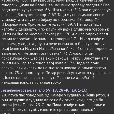
небеским.'" 65. Тада првосвештеник раздре хаљине своје
говорећи: „Хули на Бога! Шта нам више требају сведоци? Ево
сада чусте хулу његову. 66. Шта мислите?" А ови одговарајући
рекоше: „Заслужио је смрт." 67. Тада му попљуваше лице и
удараху га, а друти га бијаху по образима 68. Говорећи:
„Прореци нам, Христе, ко те удари?" 69. А Петар сеђаше
напољу у дворишту, и приступи му једна слушкиња говорећи:
„И ти си био са Исусом Галилејцем." 70. А он се одрече пред
свима говорећи: „Не знам шта говориш." 71. И кад изађе к
вратима, угледа га друга и рече онима што бејаху онде: „И
овај беше са Исусом Назарећанином." 72. И опет се одрече са
заклетвом: „Не знам тога човека." 73. А мало потом
приступише они што стајаху и рекоше Петру: „Ваистину и ти
си од њих: јер те и говор твој издаје." 74. Тада се поче
преклињати и клети да не зна тога човека. И одмах запева
петао. 75. И опомену се Петар речи Исусове што му је рекао:
„Док петао не запева, три пута ћеш ме се одрећи." И
изишавши напоље, плакаше горко.
Јеванђеље Јован, зачало 59 (18, 28-40; 19, 1-16)
28. Исуса пак поведоше од Кајафе у судницу. А беше јутро, и
они не уђоше у судницу да се не би оскврнили, него да би
могли јести Пасху. 29. Онда Пилат изиђе к њима напоље и
рече: „Какву оптужбу износите против овог човека?"