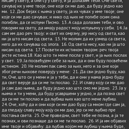
нисам у свету, а они су у свету, и ја долазим теби. Оче свети,
сачувај их у име твоје, оне које си ми дао, да буду једно као
ми. 12. Док бејах с њима у свету, ја их чувах у име твоје; оне
које си ми дао сачувах; и нико од њих не погибе осим сина
погибли, да се испуни Писмо. 13. А сада долазим теби, и ово
говорим на свету, да имају радост моју испуњену у себи. 14. Ја
сам им дао реч твоју: и свет их омрзну, јер нису од света, као
ни ја што нисам од света. 15. Не молим да их узмеш са света,
него да их сачуваш од злога. 16. Од света нису, као ни ја што
нисам од света. 17. Посвети их истином твојом: реч твоја
јесте истина.18. Као што ти мене посла у свет, и ја њих послах
у свет. 19. Ја посвећујем себе за њих, да и они буду посвећени
истином. 20. Не молим пак само за њих, него и за оне који
због речи њихове поверују у мене: 21. Да сви једно буду, као
ти, Оче, што си у мени и ја у теби, да и они у нама једно буду
да свет верује да си ме ти послао. 22. И славу коју си ми дао
ја сам дао њима, да буду једно као што смо ми једно. 23. Ја у
њима и ти у мени, да буду усавршени у једно, и да позна свет
да си ме ти послао и да љубиш њих као што мене љубиш.
24. Оче, хоћу да и они које си ми дао буду са мном где сам ја,
да гледају славу моју коју си ми дао, јер си ме љубио пре
постања света. 25. Оче праведни, свет тебе не позна, а ја те
познах, и ови познаше да си ме ти послао. 26. И ја им објавих
име твоје и објавићу: да љубав којом ме љубиш у њима буде,