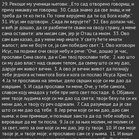
29. Рекоше му ученици његови: „Ето сад отворено говориш, и
причу никакву не говориш. 30. Сада знамо да све знаш, и не
треба да те ко пита. По томе верујемо да ти од Бога изађе.“
31. Исус им одговори: „Сада ли верујете? 32. Ево долази час,
и већ је дошао, да се разбегнете сваки на своју страну, а мене
сама оставите: али нисам сам, јер је Отац са мном. 33. Ово
сам вам казао, да у мени мир имате. У свету ћете имати
жалост; али не бојте се, ја сам победио свет.“1. Ово изговори
Исус, па подиже очи своје небу и рече: "Оче, дошао је час,
прослави Сина свога, да и Син твој прослави тебе; 2. као што
си му дао власт над сваким телом, да свему што си му дао,
дарује им живот вечни. 3. А ово је вечни живот да познају
тебе једнога истинитога Бога и кога си послао Исуса Христа.
4. Ја те прославих на земљи; дело сврших које си ми дао да
извршим. 5. И сада прослави ти мене, Оче, у тебе самога,
славом коју имадох у тебе пре него свет постаде. 6. Објавих
име твоје људима које си ми дао од света; твоји беху па си их
мени дао, и твоју су реч одржали. 7. Сад разумеше да је све
што си ми дао од тебе. 8. Јер речи које си ми дао, дао сам
њима: и они примише, и познаше заиста да од тебе изађох, и
вероваше да ме ти посла. 9. Ја се за њих молим, не молим се
за свет, него за оне које си ми дао, јер су твоји. 10. И све моје
твоје је, и твоје моје; и прославио сам се у њима. 11. И више