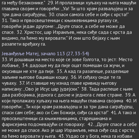
га међу безаконике." 29. И пролазници хуљаху на њега машући
главама својим и говорећи: „Уа! Ти што храм разваљујеш и за
три дана саграђујеш, 30. спаси самога себе и сиђи с крста!"
31. Тако и првосвештеници с књижевницима ругаху се,
говорећи један другоме: „Друге спасе, а себе не може да
спасе. 32. Христос, цар Израиљев, нека сиђе сада с крста да
видимо, па ћемо му веровати." И они што бејаху с њим
разапети вређаху га.
Јеванђеље Матеј, зачало 113 (27, 33-54)
33. И дошавши на место које се зове Голгота, то јест: Место
лобање, 34. дадоше му да пије оцат помешан са жучи, и
окусивши не хте да пије. 35. А кад га разапеше, разделише
хаљине његове бацивши коцку. 36. И сеђаху онде те га
чуваху. 37. И ставише му изнад главе кривицу његову
написану: „Ово је Исус цар јудејски." 38. Тада распеше с њим
два разбојника, једнога с десне и једнога с леве стране. 39. А
који пролажаху хуљаху на њега машући главама својима 40. И
говорећи: „Ти који храм разваљујеш и за три дана саграђујеш,
спаси сам себе; ако си Син Божији, сиђи са крста!" 41. А тако и
првосвештеници са књижевницима, старешинама и
фарисејима подсмевајући се говораху: 42. „Друге спасе а себе
не може да спасе. Ако је цар Израиљев, нека сиђе сад с крста,
па ћемо веровати у њега. 43. Уздао се у Бога, нека га избави