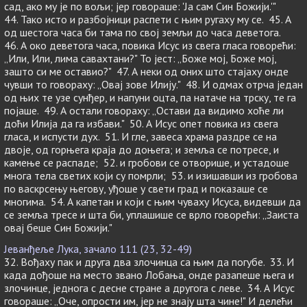
сад, ако му је по вољи; јер говораше: 'Ја сам Син Божији.'"
44. Тако исто и разбојници распети с њим ругаху му се. 45. А
од шестога часа би тама по свој земљи до часа деветога.
46. А око деветога часа, повика Исус из свега гласа говорећи:
„Или, Или, лима савахтани?" То јест: „Боже мој, Боже мој,
зашто си ме оставио?" 47. А неки од оних што стајаху онде
чувши то говораху: „Овај зове Илију." 48. И одмах отрча један
од њих те узе сунђер, и напуни оцта, па натаче на трску, те га
појаше. 49. А остали говораху: „Остави да видимо хоће ли
доћи Илија да га избави." 50. А Исус опет повика из свега
гласа, и испусти дух. 51. И гле, завеса храма раздре се на
двоје, од горњега краја до доњега; и земља се потресе, и
камење се распаде; 52. и гробови се отворише, и устадоше
многа тела светих који су помрли; 53. и изишавши из гробова
по васкрсењу његову, уђоше у свети град и показаше се
многима. 54. А капетан и који с њим чуваху Исуса, видевши да
се земља тресе и шта би, уплашише се врло говорећи: „Заиста
овај беше Син Божији."
Јеванђеље Лука, зачало 111 (23, 32-49)
32. Вођаху пак и друга два злочинца са њим да погубе. 33. И
када дођоше на место звано Лобања, онде разапеше њега и
злочинце, једнога с десне стране а другога с леве. 34. А Исус
говораше: „Оче, опрости им, јер не знају шта чине!" И делећи