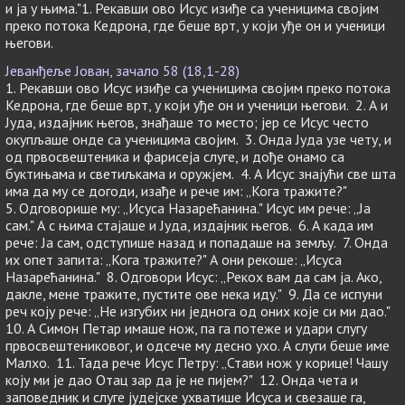
и ја у њима."1. Рекавши ово Исус изиђе са ученицима својим
преко потока Кедрона, где беше врт, у који уђе он и ученици
његови.
Јеванђеље Јован, зачало 58 (18,1-28)
1. Рекавши ово Исус изиђе са ученицима својим преко потока
Кедрона, где беше врт, у који уђе он и ученици његови. 2. А и
Јуда, издајник његов, знађаше то место; јер се Исус често
окупљаше онде са ученицима својим. 3. Онда Јуда узе чету, и
од првосвештеника и фарисеја слуге, и дође онамо са
буктињама и светиљкама и оружјем. 4. А Исус знајући све шта
има да му се догоди, изађе и рече им: „Кога тражите?"
5. Одговорише му: „Исуса Назарећанина." Исус им рече: „Ја
сам." А с њима стајаше и Јуда, издајник његов. 6. А када им
рече: Ја сам, одступише назад и попадаше на земљу. 7. Онда
их опет запита: „Кога тражите?" А они рекоше: „Исуса
Назарећанина." 8. Одговори Исус: „Рекох вам да сам ја. Ако,
дакле, мене тражите, пустите ове нека иду." 9. Да се испуни
реч коју рече: „Не изгубих ни једнога од оних које си ми дао."
10. А Симон Петар имаше нож, па га потеже и удари слугу
првосвештениковог, и одсече му десно ухо. А слуги беше име
Малхо. 11. Тада рече Исус Петру: „Стави нож у корице! Чашу
коју ми је дао Отац зар да је не пијем?" 12. Онда чета и
заповедник и слуге јудејске ухватише Исуса и свезаше га,