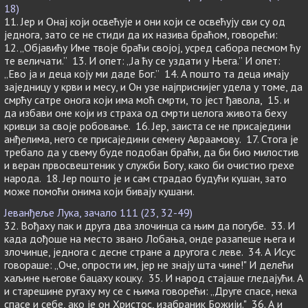
18)
11. Јер и Онај који освећује и они који се освећују сви су од
једнога, зато се не стиди да их назива браћом, говорећи:
12. „Објавићу Име твоје браћи својој, усред сабора песмом ћу
те величати.” 13. И опет: „Ја ћу се уздати у Њега.” И опет:
„Ево ја и деца коју ми даде Бог.” 14. А пошто та деца имају
заједницу у крви и месу, и Он узе најприснијег удела у томе, да
смрћу сатре онога који има моћ смрти, то јест ђавола, 15. и
да избави оне који из страха од смрти целога живота беху
кривци за своје робовање. 16. Јер, заиста се не присаједини
анђелима, него се присаједини семену Авраамову. 17. Стога је
требало да у свему буде подобан браћи, да би био милостив
и веран првосвештеник у служби Богу, како би очистио грехе
народа. 18. Јер пошто је и сам страдао будући кушан, зато
може помоћи онима који бивају кушани.
Јеванђеље Лука, зачало 111 (23, 32-49)
32. Вођаху пак и друга два злочинца са њим да погубе. 33. И
када дођоше на место звано Лобања, онде разапеше њега и
злочинце, једнога с десне стране а другога с леве. 34. А Исус
говораше: „Оче, опрости им, јер не знају шта чине!" И делећи
хаљине његове бацаху коцку. 35. И народ стајаше гледајући. А
и старешине ругаху му се с њима говорећи: „Друге спасе, нека
спасе и себе, ако је он Христос, изабраник Божији." 36. А и