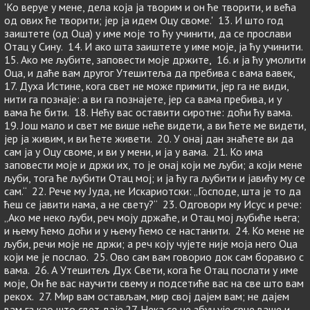
'Ко веруе у мене, дела која ја творим и он ће творити, и већа
од ових ће творити; јер ја идем Оцу своме.' 13. И што год
заиштете (од Оца) у име моје то ћу учинити, да се прослави
Отац у Сину. 14. И ако шта заиштете у име моје, ја ћу учинити.
15. Ако ме љубите, заповести моје држите, 16. и ја ћу умолити
Оца, и даће вам другог Утешитеља да пребива с вама вавек,
17. Духа Истине, кога свет не може примити, јер га не види,
нити га познаје: а ви га познајете, јер са вама пребива, и у
вама ће бити. 18. Нећу вас оставити сиротне: доћи ћу вама.
19. Још мало и свет ме више неће видети, а ви ћете ме видети,
јер ја живим, и ви ћете живети. 20. У онај дан знаћете ви да
сам ја у Оцу своме, и ви у мени, и ја у вама. 21. Ко има
заповести моје и држи их, то је онај који ме љуби; а који мене
љуби, тога ће љубити Отац мој; и ја ћу га љубити и јавићу му се
сам.“ 22. Рече му Јуда, не Искариотски: „Господе, шта је то да
ћеш се јавити нама, а не свету?“ 23. Одговори му Исус и рече:
„Ако ме неко љуби, реч моју држаће, и Отац мој љубиће њега;
и њему ћемо доћи и у њему ћемо се настанити. 24. Ко мене не
љуби, речи моје не држи; а реч коју чујете није моја него Оца
који ме је послао. 25. Ово сам вам говорио док сам боравио с
вама. 26. А Утешитељ Дух Свети, кога ће Отац послати у име
моје, Он ће вас научити свему и подсетиће вас на све што вам
рекох. 27. Мир вам остављам, мир свој дајем вам; не дајем
вам га као што свет даје.27. Нека се не збуњује срце ваше и