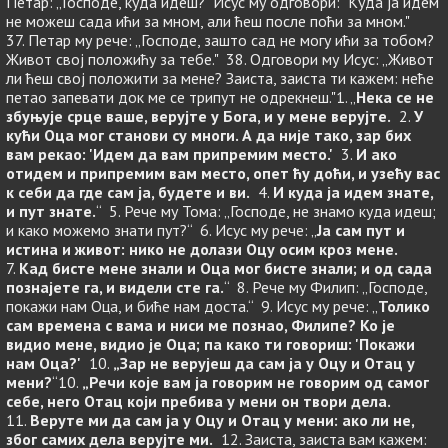
Петар: „Господе, куда идеш?" Исус му одговори: "Куда ја идем
не можеш сада ићи за мном, али ћеш после поћи за мном."
37. Петар му рече: „Господе, зашто сад не могу ићи за тобом?
Живот свој положићу за тебе." 38. Одговори му Исус: „Живот
ли ћеш свој положити за мене? Заиста, заиста ти кажем: неће
петао запевати док ме се трипут не одрекнеш."1. „
Нека се не
збуњује срце ваше, верујте у Бога, и у мене верујте.
2.
У
кући Оца мог станови су многи. А да није тако, зар бих
вам рекао: 'Идем да вам припремим место.'
3.
И ако
отидем и припремим вам место, опет ћу доћи, и узећу вас
к себи да где сам ја, будете и ви.
4.
И куда ја идем знате,
и пут знате.
“ 5. Рече му Тома: „Господе, не знамо куда идеш;
и како можемо знати пут?“ 6. Исус му рече: „
Ја сам пут и
истина и живот: нико не долази Оцу осим кроз мене.
7.
Кад бисте мене знали и Оца мог бисте знали; и од сада
познајете га, и видели сте га.
“ 8. Рече му Филип: „Господе,
покажи нам Оца, и биће нам доста.“ 9. Исус му рече: „
Толико
сам времена с вама и ниси ме познао, Филипе? Ко је
видио мене, видио је Оца; па како ти говориш: 'Покажи
нам Оца?'
10.
„Зар не верујеш да сам ја у Оцу и Отац у
мени?
“10.
„Речи које вам ја говорим не говорим од самог
себе, него Отац који пребива у мени он твори дела.
11.
Веруте ми да сам ја у Оцу и Отац у мени: ако ли не,
због самих дела верујте ми.
12. Заиста, заиста вам кажем: