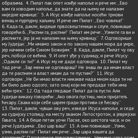
образима. 4. Пилат пак опет изиђе напоље и рече им: „Ево
вам га изводим напоље, да знате да на њему не налазим
ниједне кривице.” 5. А Исус изиђе напоље носећи трнови
венац и пурпурну хаљину. И рече им Пилат: „Ево човека!”
6. Када га, дакле, видеше првосвештеници и слуге, повикаше
говорећи:6. „Распни га, распни!” Пилат им рече: „Узмите га ви и
распните, јер ја не налазим на њему кривицу.” 7. Одговорише
му Јудејци: „Ми имамо закон и по закону нашем мора да умре,
јер начини себе Сином Божијим.” 8. Када, дакле, Пилат чу ову
реч, побоја се већма. 9. И опет уђе у судницу, и рече Исусу:
„Одакле си ти?” А Исус му не даде одговора. 10. Пилат му
тад рече: „Зар мени не одговараш? Не знаш ли да имам власт
да те распнем и власт имам да те пустим?” 11. Исус
одговори: „Не би имао власти никакве нада мном када ти не
би било дано одозго; зато онај који ме предаде теби има
већи грех.” 12. Од тада гледаше Пилат да га пусти. Али
Јудејци викаху говорећи: „Ако овога пустиш, ниси пријатељ
ћесару. Сваки који себе царем гради противи се ћесару.”
13. Пилат, дакле, чувши ову реч, изведе Исуса напоље, и седе
на судијску столицу, на месту званом Литостротон, а јеврејски
Гавата. 14. А беше петак уочи Пасхе, око шестога часа; и он
рече Јудејцима: „Ево цар ваш!” 15. А они повикаше: „Узми,
узми, распни га!” Пилат им рече: „Зар цара вашега да
разапнем?” Одговорише првосвештеници: „Немамо цара осим