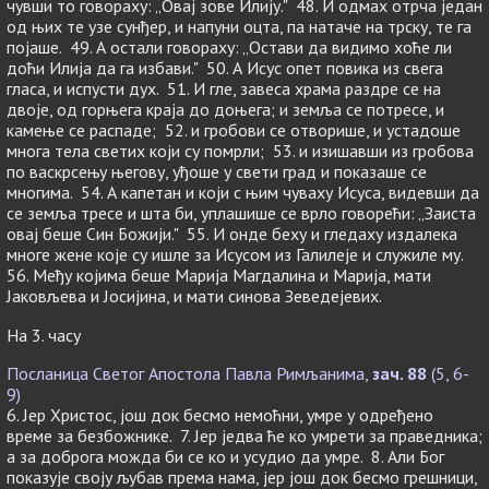
чувши то говораху: „Овај зове Илију." 48. И одмах отрча један
од њих те узе сунђер, и напуни оцта, па натаче на трску, те га
појаше. 49. А остали говораху: „Остави да видимо хоће ли
доћи Илија да га избави." 50. А Исус опет повика из свега
гласа, и испусти дух. 51. И гле, завеса храма раздре се на
двоје, од горњега краја до доњега; и земља се потресе, и
камење се распаде; 52. и гробови се отворише, и устадоше
многа тела светих који су помрли; 53. и изишавши из гробова
по васкрсењу његову, уђоше у свети град и показаше се
многима. 54. А капетан и који с њим чуваху Исуса, видевши да
се земља тресе и шта би, уплашише се врло говорећи: „Заиста
овај беше Син Божији." 55. И онде беху и гледаху издалека
многе жене које су ишле за Исусом из Галилеје и служиле му.
56. Међу којима беше Марија Магдалина и Марија, мати
Јаковљева и Јосијина, и мати синова Зеведејевих.
На 3. часу
Посланица Светог Апостола Павла Римљанима,
зач. 88
(5, 6-
9)
6. Јер Христос, још док бесмо немоћни, умре у одређено
време за безбожнике. 7. Јер једва ће ко умрети за праведника;
а за доброга можда би се ко и усудио да умре. 8. Али Бог
показује своју љубав према нама, јер још док бесмо грешници,