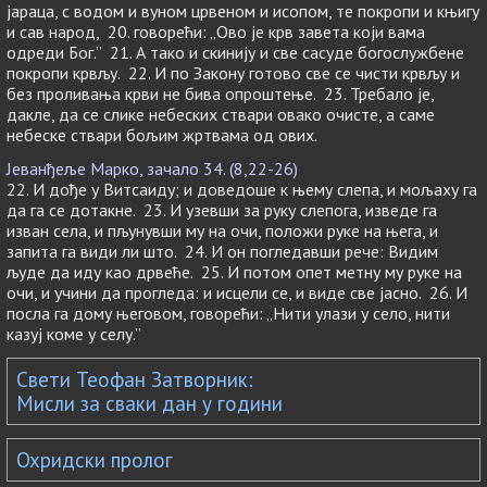
јараца, с водом и вуном црвеном и исопом, те покропи и књигу
и сав народ, 20. говорећи: „Ово је крв завета који вама
одреди Бог.” 21. А тако и скинију и све сасуде богослужбене
покропи крвљу. 22. И по Закону готово све се чисти крвљу и
без проливања крви не бива опроштење. 23. Требало је,
дакле, да се слике небеских ствари овако очисте, а саме
небеске ствари бољим жртвама од ових.
Јеванђеље Марко, зачало 34. (8,22-26)
22. И дође у Витсаиду; и доведоше к њему слепа, и мољаху га
да га се дотакне. 23. И узевши за руку слепога, изведе га
изван села, и пљунувши му на очи, положи руке на њега, и
запита га види ли што. 24. И он погледавши рече: Видим
људе да иду као дрвеће. 25. И потом опет метну му руке на
очи, и учини да прогледа: и исцели се, и виде све јасно. 26. И
посла га дому његовом, говорећи: „Нити улази у село, нити
казуј коме у селу.”
Свети Теофан Затворник:
Мисли за сваки дан у години
Охридски пролог