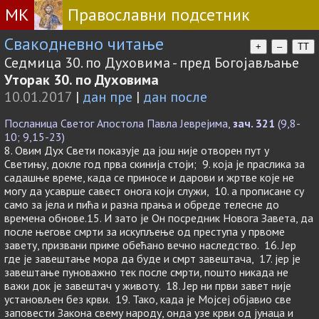
МК
Православни подсетник
Свакодневно читање
+
–
TT
Седмица 30. по Духовима - пред Богојављање
Уторак 30. по Духовима
10.01.2017
|
дан пре
|
дан после
Посланица Светог Апостола Павла Јеврејима,
зач. 321
(9,8-
10; 9,15-23)
8. Овим Дух Свети показује да још није отворен пут у
Светињу, докле год прва скинија стоји; 9. која је праслика за
садашње време, када се приносе и дарови и жртве које не
могу да усаврше савест онога који служи, 10. а прописане су
само за јела и пића и разна прања и обреде телесне до
времена обнове.15. И зато је Он посредник Новога Завета, да
после његове смрти за искупљење од преступа у првоме
завету, призвани приме обећано вечно наследство. 16. Јер
где је завештање мора да буде и смрт завештача, 17. јер је
завештање пуноважно тек после смрти, пошто никада не
важи док је завештач у животу. 18. Јер ни први завет није
установљен без крви. 19. Тако, када је Мојсеј објавио све
заповести Закона свему народу, онда узе крви од јунаца и