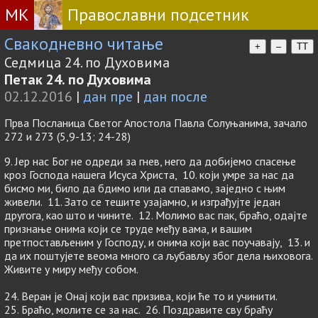
МК
Православни подсетник
Свакодневно читање
+
–
TT
Седмица 24. по Духовима
Петак 24. по Духовима
02.12.2016
|
дан пре
|
дан после
Прва Посланица Светог Апостола Павла Солуњанима, зачало
272 и 273 (5,9-13; 24-28)
9. Јер нас Бог не одреди за гнев, него да добијемо спасење
кроз Господа нашега Исуса Христа, 10. који умре за нас да
бисмо ми, било да бдимо или да спавамо, заједно с њим
живели. 11. Зато се тешите узајамно, и изграђујте један
другога, као што и чините. 12. Молимо вас пак, браћо, одајте
признање онима који се труде међу вама, и вашим
претпостављеним у Господу, и онима који вас поучавају, 13. и
да их поштујете веома много са љубављу због дела њиховога.
Живите у миру међу собом.
24. Веран је Онај који вас призива, који ће то и учинити.
25. Браћо, молите се за нас. 26. Поздравите сву браћу