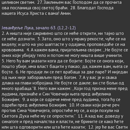
целивом светим. 27. Заклињем вас Господом да се прочита
ова посланица свој светој браћи. 28. Благодат Господа
нашега Исуса Христа с вама! Амин.
Јеванђеље Лука, зачало 63. (12,2-12)
2. А ништа није сакривено што се неће открити, ни тајно што
се неће дознати. 3. Зато, оно што у мраку рекосте, чуће се на
виделу; и што на ухо шаптасте у одајама, проповедаће се на
крововима. 4. А кажем вама, пријатељима својим: „Не бојте се
оних који убијају тело и потом не могу ништа више учинити.
5. Него ћу вам указати кога да се бојите: Бојте се онога који,
пошто убије, има власт бацити у пакао; да, кажем вам, њега се
бојте. 6. Не продаје ли се пет врабаца за две паре? И ниједан
од њих није заборављен пред Богом. 7. А у вас је и свака
длака на глави избројана. Не бојте се дакле; ви сте бољи од
много врабаца.”8. Него вам кажем: „Који год призна мене пред
људима, признаће и Син Човечији њега пред анђелима
Божијим; 9. а који се одрече мене пред људима, тога ћу се
одрећи пред анђелима Божијим. 10. И сваки који рече реч
против Сина Човечијега, опростиће му се, а који похули на
Светога Духа неће му се опростити.” 11. А кад вас доведу у
синагоге и пред началства и власти, не брините се како ћете
или шта одговорити или шта ћете казати; 12. јер ће вас Свети