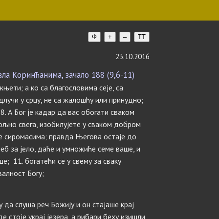
Ф
+
–
TT
23.10.2016
а Коринћанима, зачало 188 (9,6-11)
жњети; а ко са благословима сеје, са
длучи у срцу, не са жалошћу или принудно;
8. А Бог је кадар да вас обогати сваком
вољно свега, изобилујете у сваком добром
де сиромасима; правда Његова остаје до
хлеб за јело, даће и умножиће семе ваше, и
; 11. богатећи се у свему за сваку
валност Богу;
у да слуша реч Божију и он стајаше крај
де стоје украј језера, а рибари беху изишли