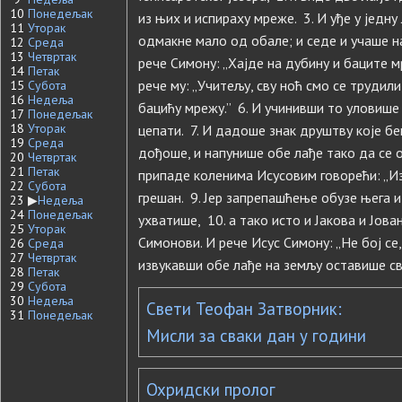
10
Понедељак
из њих и испираху мреже. 3. И уђе у једну
11
Уторак
одмакне мало од обале; и седе и учаше на
12
Среда
13
Четвртак
рече Симону: „Хајде на дубину и баците м
14
Петак
рече му: „Учитељу, сву ноћ смо се трудили
15
Субота
16
Недеља
бацићу мрежу.” 6. И учинивши то уловише
17
Понедељак
18
Уторак
цепати. 7. И дадоше знак друштву које бе
19
Среда
дођоше, и напунише обе лађе тако да се о
20
Четвртак
21
Петак
припаде коленима Исусовим говорећи: „Из
22
Субота
грешан. 9. Јер запрепашћење обузе њега и
23
▶
Недеља
24
Понедељак
ухватише, 10. а тако исто и Јакова и Јова
25
Уторак
Симонови. И рече Исус Симону: „Не бој се
26
Среда
27
Четвртак
извукавши обе лађе на земљу оставише св
28
Петак
29
Субота
30
Недеља
Свети Теофан Затворник:
31
Понедељак
Мисли за сваки дан у години
Охридски пролог