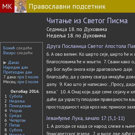
МК
Православни подсетник
Читање из Светог Писма
Седмица 18. по Духовима
Недеља 18. по Духовима
Друга Посланица Светог Апостола Павл
Божић
следећи
Васкрс
следећи
6. А ово велим: Ко шкрто сеје, шкрто ће и 
благословима ће и жњети. 7. Сваки како о
▶
Данас
Наредни дан
јер Бог љуби онога који драговољно даје. 
Претходни дан
благодаћу, да у свему свагда имајући до
7 дана:
пре
|
после
Месец:
пре
|
после
делу. 9. Као што је написано: „Просу, да
Октобар 2016.
века.” 10. А Онај који даје семе сејачу и 
1
Субота
даће да узрасту плодови праведности ваше
2
Недеља
3
Понедељак
простодушност која кроз нас приноси зах
4
Уторак
5
Среда
Јеванђеље Лука, зачало 17. (5,1-11)
6
Четвртак
7
Петак
1. А догоди се када се народ слеже к њем
8
Субота
Генисаретског језера, 2. и виде две лађе г
9
Недеља