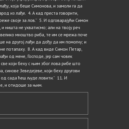
 лађу, која беше Симонова, и замоли га да
род из лађе. 4. А кад преста говорити,
реже своје за лов.” 5. И одговарајући Симон
, и ништа не ухватисмо; али на твоју реч
 велико мноштво риба, те им се мрежа поче
ше на другој лађи да дођу да им помогну; и
не потапаху. 8. А кад виде Симон Петар,
ађи од мене, Господе, јер сам човек
 све који беху с њим због лова рибе што
на, синове Зеведејеве, који беху другови
, од сада ћеш људе ловити.” 11. И
е, и отидоше за њим.