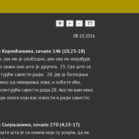
Ф
+
–
TT
08.10.2016
 Коринћанима, зачало 146 (10,23-28)
; све ми је слободно, али све не изграђује.
о сваки оно што је другога. 25. Све што се
тујући савести ради; 26. јер је Господња
 неко од неверника зове, и хоћете ићи,
спитујући савести ради.28. Ако ли вам неко
ади онога који вас извести и ради савести;
.
 Солуњанима, зачало 270 (4,13-17)
ато шта је са онима који су уснули, да не