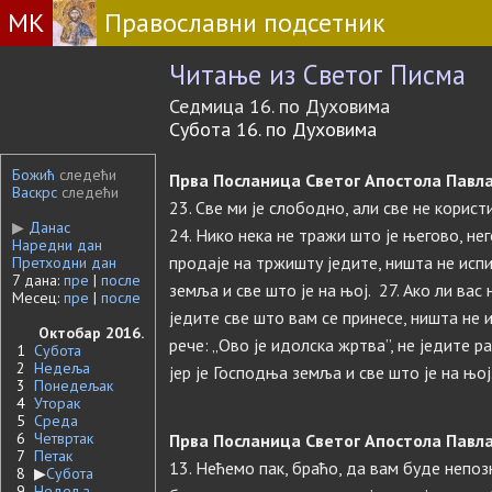
МК
Православни подсетник
Читање из Светог Писма
Седмица 16. по Духовима
Субота 16. по Духовима
Божић
следећи
Прва Посланица Светог Апостола Павла
Васкрс
следећи
23. Све ми је слободно, али све не користи
▶
Данас
24. Нико нека не тражи што је његово, нег
Наредни дан
продаје на тржишту једите, ништа не испи
Претходни дан
7 дана:
пре
|
после
земља и све што је на њој. 27. Ако ли вас
Месец:
пре
|
после
једите све што вам се принесе, ништа не и
Октобар 2016.
рече: „Ово је идолска жртва”, не једите р
1
Субота
2
Недеља
јер је Господња земља и све што је на њој
3
Понедељак
4
Уторак
5
Среда
6
Четвртак
Прва Посланица Светог Апостола Павла
7
Петак
13. Нећемо пак, браћо, да вам буде непозн
8
▶
Субота
9
Недеља