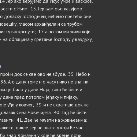
14. Јер ако верујемо да Исус умре и васкрсе,
довести с Њим. 15. Јер вам ово казујемо
 о доласку Господњем, нећемо претећи оне
заповешћу, гласом арханђела и са трубом
ристу васкрснути; 17. а потом ми живи који
 на облацима у сретање Господу у ваздуху,
)
 проћи док се све ово не збуде. 35. Небо и
36. А о дану томе и о часу нико не зна, ни
ако је било у дане Ноја, тако ће бити и
у дане пред потопом јеђаху и пијаху,
је уђе у ковчег, 39. и не схватише док не
долазак Сина Човечијега. 40. Тад ће бити
оставити. 41. Две ће мљети на жрвњевима;
ажите, дакле, јер не знате у који ће час
 би знао домаћин у које ће време доћи