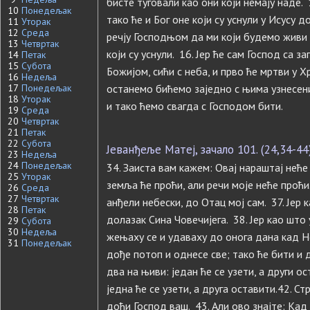
бисте туговали као они који немају наде. 
10
Понедељак
тако ће и Бог оне који су уснули у Исусу 
11
Уторак
12
Среда
речју Господњом да ми који будемо живи
13
Четвртак
који су уснули. 16. Јер ће сам Господ са 
14
Петак
15
Субота
Божијом, сићи с неба, и прво ће мртви у Х
16
Недеља
17
Понедељак
останемо бићемо заједно с њима узнесени
18
Уторак
и тако ћемо свагда с Господом бити.
19
Среда
20
Четвртак
21
Петак
22
Субота
Јеванђеље Матеј, зачало 101. (24,34-44
23
Недеља
24
Понедељак
34. Заиста вам кажем: Овај нараштај неће
25
Уторак
земља ће проћи, али речи моје неће проћи.
26
Среда
27
Четвртак
анђели небески, до Отац мој сам. 37. Јер к
28
Петак
долазак Сина Човечијега. 38. Јер као што 
29
Субота
30
Недеља
жењаху се и удаваху до онога дана кад Но
31
Понедељак
дође потоп и однесе све; тако ће бити и 
два на њиви: један ће се узети, а други 
једна ће се узети, а друга оставити.42. Стр
доћи Господ ваш. 43. Али ово знајте: Кад