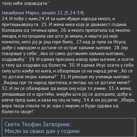
тело неће оправдати.”
Јеванђеље Марко, зачало 21. (5,24-34)
24. И пође с њим.24. И за њим иђаше народа много, и
притешњаваху га. 25. И жена нека која је дванаест година
боловала од течења крви, 26. и много препатила од многих
лекара, и потрошила све што је имала, и ништа јој није
помогло, него јој је још горе било, 27. кад је чула за Исуса,
дође с народом и дотаче се остраг хаљине његове. 28. Јер
говораше у себи: „Ако се само дотакнем хаљина његових,
оздравићу.” 29. И одмах пресахну извор крви њезине, и осети
у телу да оздрави од болести. 30. И одмах Исус осети у себи
силу што изиђе из њега, и обазревши се на народ рече: „Ко се
то дотаче мојих хаљина?” 31. И рекоше му ученици његови:
„Видиш где те народ притиска, и питаш: ко се дотаче мене?”
32. И он се обазираше да види ону која то учини. 33. А жена,
уплашивши се и дрхтећи, знајући шта јој се догодило, дође и
клече пред њим, и каза му сву истину. 34. А он јој рече: „Кћери,
вера твоја спасла те је; иди с миром, и буди здрава од
болести своје!”
Свети Теофан Затворник:
Мисли за сваки дан у години