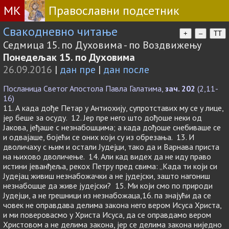
МК
Православни подсетник
Свакодневно читање
+
–
TT
Седмица 15. по Духовима - по Воздвижењу
Понедељак 15. по Духовима
26.09.2016
|
дан пре
|
дан после
Посланица Светог Апостола Павла Галатима,
зач. 202
(2,11-
16)
11. А када дође Петар у Антиохију, супротставих му се у лице,
јер беше за осуду. 12. Јер пре него што дођоше неки од
Јакова, јеђаше с незнабошцима; а када дођоше снебиваше се
и одвајаше, бојећи се оних који су из обрезања. 13. И
дволичаху с њим и остали Јудејци, тако да и Варнава приста
на њихово дволичење. 14. Али кад видех да не иду право
истини јеванђеља, рекох Петру пред свима: „Када ти који си
Јудејац живиш незнабожачки а не јудејски, зашто нагониш
незнабошце да живе јудејски? 15. Ми који смо по природи
Јудејци, а не грешници из незнабожаца,16. па знајући да се
човек не оправдава делима закона него вером Исуса Христа,
и ми поверовасмо у Христа Исуса, да се оправдамо вером
Христовом а не делима закона, јер се делима закона ниједно