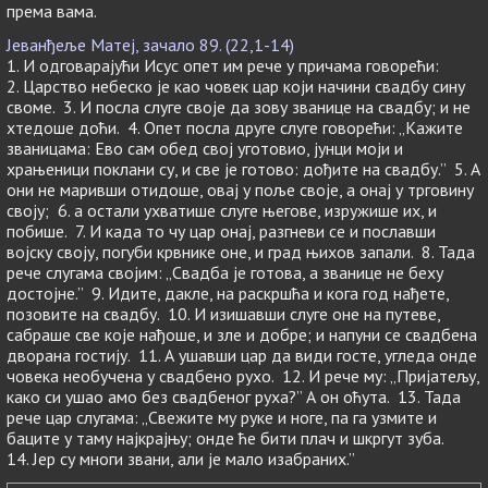
према вама.
Јеванђеље Матеј, зачало 89. (22,1-14)
1. И одговарајући Исус опет им рече у причама говорећи:
2. Царство небеско је као човек цар који начини свадбу сину
своме. 3. И посла слуге своје да зову званице на свадбу; и не
хтедоше доћи. 4. Опет посла друге слуге говорећи: „Кажите
званицама: Ево сам обед свој уготовио, јунци моји и
храњеници поклани су, и све је готово: дођите на свадбу.” 5. А
они не маривши отидоше, овај у поље своје, а онај у трговину
своју; 6. а остали ухватише слуге његове, изружише их, и
побише. 7. И када то чу цар онај, разгневи се и пославши
војску своју, погуби крвнике оне, и град њихов запали. 8. Тада
рече слугама својим: „Свадба је готова, а званице не беху
достојне.” 9. Идите, дакле, на раскршћа и кога год нађете,
позовите на свадбу. 10. И изишавши слуге оне на путеве,
сабраше све које нађоше, и зле и добре; и напуни се свадбена
дворана гостију. 11. А ушавши цар да види госте, угледа онде
човека необучена у свадбено рухо. 12. И рече му: „Пријатељу,
како си ушао амо без свадбеног руха?” А он оћута. 13. Тада
рече цар слугама: „Свежите му руке и ноге, па га узмите и
баците у таму најкрајњу; онде ће бити плач и шкргут зуба.
14. Јер су многи звани, али је мало изабраних.”