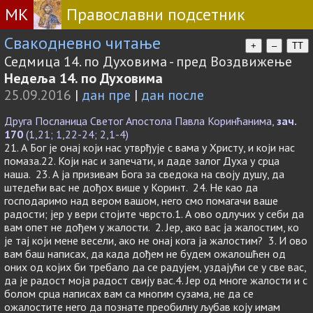
МК
Православни подсетник
Свакодневно читање
+
–
TT
Седмица 14. по Духовима - пред Воздвижење
Недеља 14. по Духовима
25.09.2016
|
дан пре
|
дан после
Друга Посланица Светог Апостола Павла Коринћанима,
зач.
170
(1,21; 1,22-24; 2,1-4)
21. А Бог је онај који нас утврђује с вама у Христу, и који нас
помаза.22. Који нас и запечати, и даде залог Духа у срца
наша. 23. А ја призивам Бога за сведока на своју душу, да
штедећи вас не дођох више у Коринт. 24. Не као да
господаримо над вером вашом, него смо помагачи ваше
радости; јер у вери стојите чврсто.1. А ово одлучих у себи да
вам опет не дођем у жалости. 2. Јер, ако вас ја жалостим, ко
је тај који мене весели, ако не онај кога ја жалостим? 3. И ово
вам баш написах, да када дођем не будем ожалошћен од
оних од којих би требало да се радујем, уздајући се у све вас,
да је радост моја радост свију вас.4. Јер од многе жалости и с
болом срца написах вам са многим сузама, не да се
ожалостите него да познате преобилну љубав коју имам