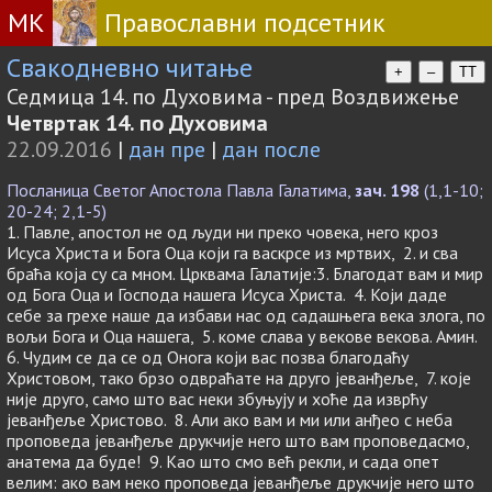
МК
Православни подсетник
Свакодневно читање
+
–
TT
Седмица 14. по Духовима - пред Воздвижење
Четвртак 14. по Духовима
22.09.2016
|
дан пре
|
дан после
Посланица Светог Апостола Павла Галатима,
зач. 198
(1,1-10;
20-24; 2,1-5)
1. Павле, апостол не од људи ни преко човека, него кроз
Исуса Христа и Бога Оца који га васкрсе из мртвих, 2. и сва
браћа која су са мном. Црквама Галатије:3. Благодат вам и мир
од Бога Оца и Господа нашега Исуса Христа. 4. Који даде
себе за грехе наше да избави нас од садашњега века злога, по
вољи Бога и Оца нашега, 5. коме слава у векове векова. Амин.
6. Чудим се да се од Онога који вас позва благодаћу
Христовом, тако брзо одвраћате на друго јеванђеље, 7. које
није друго, само што вас неки збуњују и хоће да изврћу
јеванђеље Христово. 8. Али ако вам и ми или анђео с неба
проповеда јеванђеље друкчије него што вам проповедасмо,
анатема да буде! 9. Као што смо већ рекли, и сада опет
велим: ако вам неко проповеда јеванђеље друкчије него што