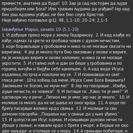
примисте, анатема да буде! 10. Зар ја сад настојим да људе
придобијем или Бога? Или тражим људима да угађам? Јер кад
бих још људима угађао, не бих био слуга Христов.
Није нађено поглавље (p1): 48, 1,1-10; 20-24; 2,1-5
Јеванђеље Марко, зачало 19. (5,1-20)
1. И дођоше преко мора у земљу Гадаринску. 2. И кад изађе из
лађе, одмах га срете из гробова човек с духом нечистим,
3. који борављаше у гробовима и нико га не могаше свезати ни
веригама; 4. јер је много пута био свезиван у окове и вериге,
па је искидао вериге и окове изломио; и нико га не могаше
укротити. 5. И стално ноћ и дан он беше у гробовима и по
горама, вичући и бијући себе камењем. 6. А кад виде Исуса
издалека, потрча и поклони му се. 7. И повикавши из свег
гласа рече: „Шта хоћеш од мене, Исусе Сине Бога Вишњега?
Заклињем те Богом, не мучи ме!” 8. Јер му говораше: „Изиђи,
душе нечисти, из човека!” 9. И питаше га: „Како ти је име?” И
одговори му и рече: „Легион ми је име: јер нас је много.” 10. И
молише га много да их не шаље из оног краја. 11. А онде по
брегу пасијаше велико крдо свиња. 12. И молише га сви
демони говорећи: „Пошаљи нас у свиње да у њих уђемо.”
13. И допусти им Исус одмах. И изишавши духови нечисти
уђоше у свиње: и навали крдо с брега у море; а бијаше их око
две хиљаде: и утопише се у мору. 14. А свињари побегоше, и