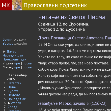
МК
Православни подсетник
Читање из Светог Писма
Седмица 12. по Духовима.
Уторак 12. по Духовима
Друга Посланица Светог Апостола Павл
Божић
следећи
Васкрс
следећи
15. И Он за све умре, да они који живе не
умре, и васкрсе. 16. Зато ми од сада нико
▶
Данас
Наредни дан
Христа по телу, но сада га више не познајем
Претходни дан
твар; старо прође, гле, све ново постаде. 
7 дана:
пре
|
после
Месец:
пре
|
после
собом кроз Исуса Христа, и који нам даде
Септембар
Христу који помири свет са собом, не ура
2016.
реч помирења. 20. Уместо Христа, дакле, 
1
Четвртак
2
Петак
„Молимо у име Христово - помирите се са Б
3
Субота
учини грехом нас ради, да ми постанемо 
4
Недеља
5
Понедељак
6
▶
Уторак
Јеванђеље Марко, зачало 3. (1,16-22)
7
Среда
16. А ходећи покрај мора Галилејског вид
8
Четвртак