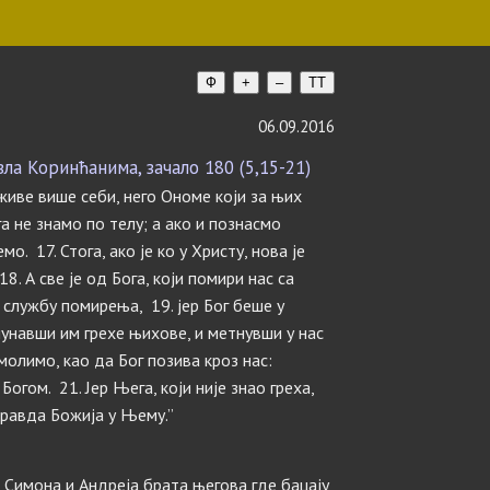
Ф
+
–
TT
06.09.2016
а Коринћанима, зачало 180 (5,15-21)
 живе више себи, него Ономе који за њих
га не знамо по телу; а ако и познасмо
о. 17. Стога, ако је ко у Христу, нова је
18. А све је од Бога, који помири нас са
 службу помирења, 19. jер Бог беше у
чунавши им грехе њихове, и метнувши у нас
молимо, као да Бог позива кроз нас:
огом. 21. Јер Њега, који није знао греха,
правда Божија у Њему.”
е Симона и Андреја брата његова где бацају