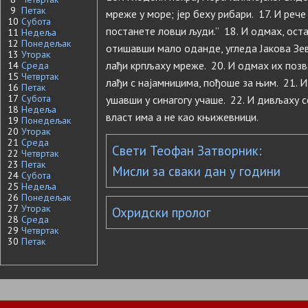
9
Петак
мреже у море; јер беху рибари. 17. И рече
10
Субота
постанете ловци људи.” 18. И одмах, ост
11
Недеља
12
Понедељак
отишавши мало оданде, угледа Јакова Зеве
13
Уторак
лађи крпљаху мреже. 20. И одмах их позва
14
Среда
15
Четвртак
лађи с најамницима, пођоше за њим. 21. 
16
Петак
17
Субота
ушавши у синагогу учаше. 22. И дивљаху се
18
Недеља
власт има а не као књижевници.
19
Понедељак
20
Уторак
21
Среда
Свети Теофан Затворник:
22
Четвртак
23
Петак
Мисли за сваки дан у години
24
Субота
25
Недеља
26
Понедељак
27
Уторак
Охридски пролог
28
Среда
29
Четвртак
30
Петак