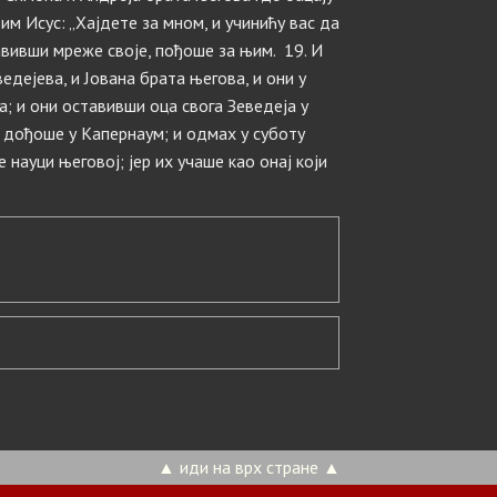
 им Исус: „Хајдете за мном, и учинићу вас да
авивши мреже своје, пођоше за њим. 19. И
дејева, и Јована брата његова, и они у
; и они оставивши оца свога Зеведеја у
И дођоше у Капернаум; и одмах у суботу
 науци његовој; јер их учаше као онај који
▲ иди на врх стране ▲