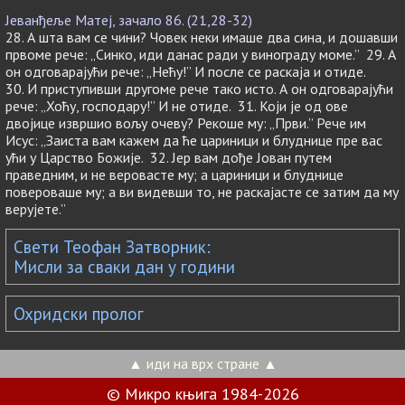
Јеванђеље Матеј, зачало 86. (21,28-32)
28. А шта вам се чини? Човек неки имаше два сина, и дошавши
првоме рече: „Синко, иди данас ради у винограду моме.” 29. А
он одговарајући рече: „Нећу!” И после се раскаја и отиде.
30. И приступивши другоме рече тако исто. А он одговарајући
рече: „Хоћу, господару!” И не отиде. 31. Који је од ове
двојице извршио вољу очеву? Рекоше му: „Први.” Рече им
Исус: „Заиста вам кажем да ће цариници и блуднице пре вас
ући у Царство Божије. 32. Јер вам дође Јован путем
праведним, и не веровасте му; а цариници и блуднице
повероваше му; а ви видевши то, не раскајасте се затим да му
верујете.”
Свети Теофан Затворник:
Мисли за сваки дан у години
Охридски пролог
▲ иди на врх стране ▲
© Микро књига 1984-2026