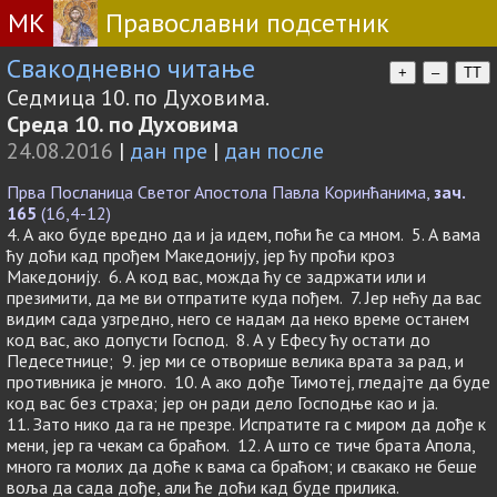
МК
Православни подсетник
Свакодневно читање
+
–
TT
Седмица 10. по Духовима.
Среда 10. по Духовима
24.08.2016
|
дан пре
|
дан после
Прва Посланица Светог Апостола Павла Коринћанима,
зач.
165
(16,4-12)
4. А ако буде вредно да и ја идем, поћи ће са мном. 5. А вама
ћу доћи кад прођем Македонију, јер ћу проћи кроз
Македонију. 6. А код вас, можда ћу се задржати или и
презимити, да ме ви отпратите куда пођем. 7. Јер нећу да вас
видим сада узгредно, него се надам да неко време останем
код вас, ако допусти Господ. 8. А у Ефесу ћу остати до
Педесетнице; 9. јер ми се отворише велика врата за рад, и
противника је много. 10. А ако дође Тимотеј, гледајте да буде
код вас без страха; јер он ради дело Господње као и ја.
11. Зато нико да га не презре. Испратите га с миром да дође к
мени, јер га чекам са браћом. 12. А што се тиче брата Апола,
много га молих да доће к вама са браћом; и свакако не беше
воља да сада дође, али ће доћи кад буде прилика.