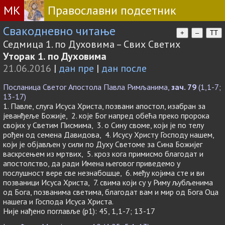
МК
Православни подсетник
Свакодневно читање
+
–
TT
Седмица 1. по Духовима – Свих Светих
Уторак 1. по Духовима
21.06.2016
|
дан пре
|
дан после
Посланица Светог Апостола Павла Римљанима,
зач. 79
(1,1-7;
13-17)
1. Павле, слуга Исуса Христа, позвани апостол, изабран за
јеванђеље Божије, 2. које Бог напред обећа преко пророка
својих у Светим Писмима, 3. о Сину своме, који је по телу
рођен од семена Давидова, 4. Исусу Христу Господу нашем,
који је објављен у сили по Духу Светоме за Сина Божијег
васкрсењем из мртвих, 5. кроз кога примисмо благодат и
апостолство, да ради Имена његовог приведемо у
послушност вере све незнабошце, 6. међу којима сте и ви
позваници Исуса Христа, 7. свима који су у Риму љубљенима
од Бога, позванима светима, благодат вам и мир од Бога Оца
нашега и Господа Исуса Христа.
Није нађено поглавље (p1): 45, 1,1-7; 13-17