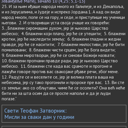
Јеванђеље Матеј, зачало 10 (4,25; 5,1-13)
25. И за њим иђаше народа много из Галилеје, и из Декапоља,
и из Јерусалима, и Јудеје и испреко Јордана.1. А кад он виде
народ многи, попе се на гору, и седе, и приступише му ученици
његови. 2. И отворивши уста своја учаше их говорећи:
3. „Блажени сиромашни духом, јер је њихово Царство
небеско; 4. блажени који плачу, јер ће се утешити; 5. блажени
кротки, јер ће наследити земљу; 6. блажени гладни и жедни
правде, јер ће се наситити; 7. блажени милостиви, јер ће бити
помиловани; 8. блажени чисти срцем, јер ће Бога видети;
9. блажени миротворци, јер ће се синови Божији назвати;
10. блажени прогнани правде ради, јер је њихово Царство
небеско. 11. блажени сте када вас срамоте и прогоне и
лажући говоре против вас свакојаке рђаве речи, због мене.
12. Радујте се и веселите се, јер је велика плата ваша на
небесима, јер су тако прогонили и пророке пре вас. 13. Ви сте
со земљи: ако со обљутави, чиме ће се осолити? Она већ неће
бити ни за шта осим да се проспе напоље и да је људи
погазе.“
Свети Теофан Затворник:
Мисли за сваки дан у години