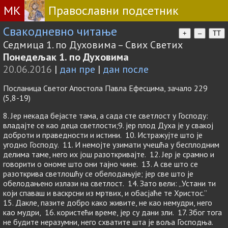
МК
Православни подсетник
Свакодневно читање
+
–
TT
Седмица 1. по Духовима – Свих Светих
Понедељак 1. по Духовима
20.06.2016
|
дан пре
|
дан после
Посланица Светог Апостола Павла Ефесцима, зачало 229
(5,8-19)
8. Јер некада бејасте тама, а сада сте светлост у Господу:
владајте се као деца светлости;9. јер плод Духа је у свакој
доброти и праведности и истини. 10. Истражујте што је
угодно Господу. 11. И немојте узимати учешћа у бесплодним
делима таме, него их још разоткривајте. 12. Јер је срамно и
говорити о ономе што они тајно чине. 13. А све што се
разоткрива светлошћу се обелодањује; јер све што је
обелодањено излази на светлост. 14. Зато вели: „Устани ти
који спаваш и васкрсни из мртвих, и обасјаће те Христос.”
15. Дакле, пазите добро како живите, не као немудри, него
као мудри, 16. користећи време, јер су дани зли. 17. Због тога
не будите неразумни, него схватите шта је воља Господња.