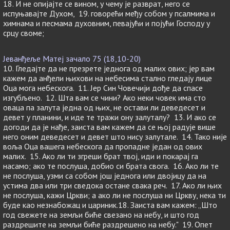
18. И не опијајте се вином, у чему је разврат, него се
испуњавајте Духом, 19. говорећи међу собом у псалмима и
химнама и песмама духовним, певајући и појући Господу у
срцу своме;
Јеванђеље Матеј зачало 75 (18,10-20)
10. Гледајте да не презрете једнога од малих ових; јер вам
кажем да анђели њихови на небесима стално гледају лице
Оца мога небескога. 11. Јер Син Човечији дође да спасе
изгубљено. 12. Шта вам се чини? Ако неки човек има сто
оваца па залута једна од њих, не остави ли деведесет и
девет у планини, и иде те тражи ону залуталу? 13. И ако се
догоди да је нађе, заиста вам кажем да се њој радује више
него оним деведесет и девет што нису залутале. 14. Тако није
воља Оца вашега небескога да пропадне један од ових
малих. 15. Ако ли ти згреши брат твој, иди и покарај га
насамо; ако те послуша, добио си брата свога. 16. Ако ли те
не послуша, узми са собом још једнога или двојицу да на
устима два или три сведока остане свака реч. 17. Ако ли њих
не послуша, кажи Цркви; а ако ли не послуша ни Цркву, нека ти
буде као незнабожац и цариник.18. Заиста вам кажем: „Што
год свежете на земљи биће свезано на небу, и што год
раздрешите на земљи биће раздрешено на небу." 19. Опет