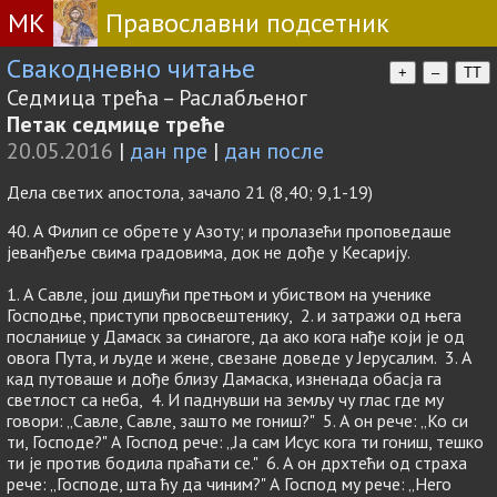
МК
Православни подсетник
Свакодневно читање
+
–
TT
Седмица трећа – Раслабљеног
Петак седмице треће
20.05.2016
|
дан пре
|
дан после
Дела светих апостола, зачало 21 (8,40; 9,1-19)
40. А Филип се обрете у Азоту; и пролазећи проповедаше
јеванђеље свима градовима, док не дође у Кесарију.
1. А Савле, још дишући претњом и убиством на ученике
Господње, приступи првосвештенику, 2. и затражи од њега
посланице у Дамаск за синагоге, да ако кога нађе који је од
овога Пута, и људе и жене, свезане доведе у Јерусалим. 3. А
кад путоваше и дође близу Дамаска, изненада обасја га
светлост са неба, 4. И паднувши на земљу чу глас где му
говори: „Савле, Савле, зашто ме гониш?" 5. А он рече: „Ко си
ти, Господе?" А Господ рече: „Ја сам Исус кога ти гониш, тешко
ти је против бодила праћати се." 6. А он дрхтећи од страха
рече: „Господе, шта ћу да чиним?" А Господ му рече: „Него