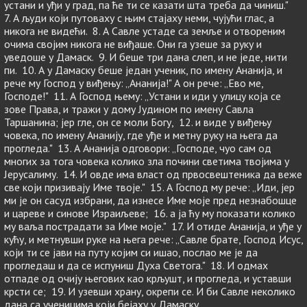
устани и уђи у град, па ће ти се казати шта треба да чиниш."
7. А људи који путоваху с њим стајаху неми, чујући глас, а
никога не видећи. 8. А Савле устаде са земље и отвореним
очима својим никога не виђаше. Они га узеше за руку и
уведоше у Дамаск. 9. И беше три дана слеп, и не једе, нити
пи. 10. А у Дамаску беше један ученик, по имену Ананија, и
рече му Господ у виђењу: „Ананија!" А он рече: „Ево ме,
Господе!" 11. А Господ њему: „Устани и иди у улицу која се
зове Права, и тражи у дому Јудином по имену Савла
Таршанина; јер гле, он се моли Богу, 12. и виде у виђењу
човека, по имену Ананију, где уђе и метну руку на њега да
прогледа." 13. А Ананија одговори: „Господе, чуо сам од
многих за тога човека колико зла почини светима твојима у
Јерусалиму. 14. И овде има власт од првосвештеника да веже
све који призивају Име твоје." 15. А Господ му рече: „Иди, јер
ми је он сасуд избрани, да изнесе Име моје пред незнабошце
и цареве и синове Израиљеве; 16. а ја ћу му показати колико
му ваља пострадати за Име моје." 17. И отиде Ананија, и уђе у
кућу, и метнувши руке на њега рече: „Савле брате, Господ Исус,
који ти се јави на путу којим си ишао, послао ме је да
прогледаш и да се испуниш Духа Светога." 18. И одмах
отпаде од очију његових као крљушт, и прогледа, и уставши
крсти се; 19. И узевши храну, окрепи се. И би Савле неколико
дана са ученицима који бејаху у Дамаску.