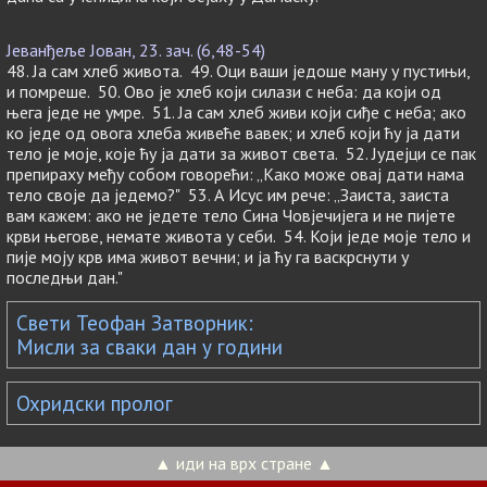
Јеванђеље Јован, 23. зач. (6,48-54)
48. Ја сам хлеб живота. 49. Оци ваши једоше ману у пустињи,
и помреше. 50. Ово је хлеб који силази с неба: да који од
њега једе не умре. 51. Ја сам хлеб живи који сиђе с неба; ако
ко једе од овога хлеба живеће вавек; и хлеб који ћу ја дати
тело је моје, које ћу ја дати за живот света. 52. Јудејци се пак
препираху међу собом говорећи: „Како може овај дати нама
тело своје да једемо?" 53. А Исус им рече: „Заиста, заиста
вам кажем: ако не једете тело Сина Човјечијега и не пијете
крви његове, немате живота у себи. 54. Који једе моје тело и
пије моју крв има живот вечни; и ја ћу га васкрснути у
последњи дан."
Свети Теофан Затворник:
Мисли за сваки дан у години
Охридски пролог
▲ иди на врх стране ▲