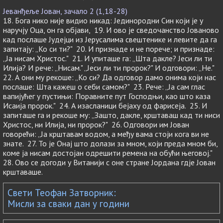
Јеванђеље Јован, зачало 2 (1,18-28)
18. Бога нико није видио никад: Јединородни Син који је у
наручју Оца, он га објави, 19. И ово је сведочанство Јованово
кад послаше Јудејци из Јерусалима свештенике и левите да га
запитају: „Ко си ти?" 20. И признаде и не порече; и признаде:
„Ја нисам Христос." 21. И упиташе га: „Шта дакле? Јеси ли ти
Илија? И рече: „Нисам." „Јеси ли ти пророк?" И одговори: „Не."
22. А они му рекоше: „Ко си? Да одговор дамо онима који нас
послаше: Шта кажеш о себи самом?" 23. Рече: „Ја сам глас
вапијућег у пустињи: Поравните пут Господњи, као што каза
Исаија пророк." 24. А изасланици бејаху од фарисеја. 25. И
запиташе га и рекоше му: „Зашто, дакле, крштаваш кад ти ниси
Христос, ни Илија, ни пророк?" 26. Одговори им Јован
говорећи: „Ја крштавам водом, а међу вама стоји кога ви не
знате. 27. То је Онај што долази за мном, који преда мном би,
коме ја нисам достојан одрешити ремена на обући његовој."
28. Ово се догоди у Витанији с оне стране Јордана гдје Јован
крштаваше.
Свети Теофан Затворник:
Мисли за сваки дан у години