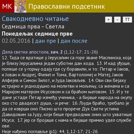
МК
Православни подсетник
Свакодневно читање
+
–
TT
Седмица прва – Светла
Понедељак седмице прве
02.05.2016
|
дан пре
|
дан после
Дела светих апостола,
зач. 2
(1,12-17; 21-26)
12. Тада се вратише у Јерусалим са горе зване Маслинска, која
је близу Јерусалима један суботни дан хода. 13. И кад уђоше,
попеше се у горњу одају где су боравили, и то: Петар и Јаков,
и Јован и Андреј, Филип и Тома, Вартоломеј и Матеј, Јаков
Алфејев и Симон Зилот, и Јуда Јаковљев. 14. Ови сви бејаху
истрајно и једнодушно на молитви и мољењу, са женама и са
Маријом матером Исусовом и са браћом његовом. 15. И у те
дане устаде Петар између ученика, - а бијаше народа на окупу
око сто двадесет душа, - и рече: 16. Људи браћо, требало је
да се изврши оно Писмо што прорече Дух Свети устима
Давидовим за Јуду, који беше предводник оних што ухватише
Исуса; 17. јер се бројаше с нама и бејаше примио удел службе
ове.
Није нађено поглавље (p1): 44, 1,12-17; 21-26