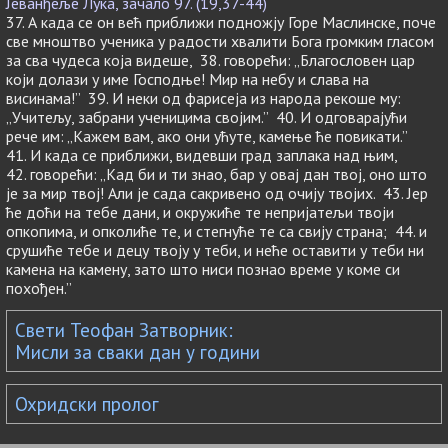
Јеванђеље Лука, зачало 97. (19,37-44)
37. А када се он већ приближи подножју Горе Маслинске, поче
све мноштво ученика у радости хвалити Бога громким гласом
за сва чудеса која видеше, 38. говорећи: „Благословен цар
који долази у име Господње! Мир на небу и слава на
висинама!” 39. И неки од фарисеја из народа рекоше му:
„Учитељу, забрани ученицима својим.” 40. И одговарајући
рече им: „Кажем вам, ако они ућуте, камење ће повикати.”
41. И када се приближи, видевши град заплака над њим,
42. говорећи: „Кад би и ти знао, бар у овај дан твој, оно што
је за мир твој! Али је сада сакривено од очију твојих. 43. Јер
ће доћи на тебе дани, и окружиће те непријатељи твоји
опкопима, и опколиће те, и стегнуће те са свију страна; 44. и
срушиће тебе и децу твоју у теби, и неће оставити у теби ни
камена на камену, зато што ниси познао време у коме си
похођен.”
Свети Теофан Затворник:
Мисли за сваки дан у години
Охридски пролог