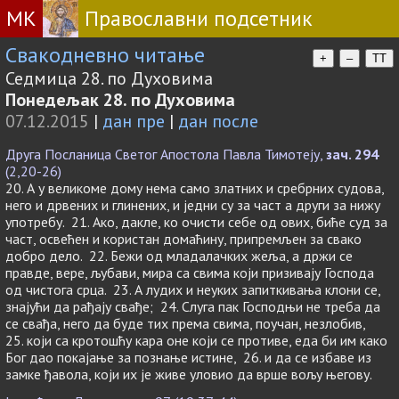
МК
Православни подсетник
Свакодневно читање
+
–
TT
Седмица 28. по Духовима
Понедељак 28. по Духовима
07.12.2015
|
дан пре
|
дан после
Друга Посланица Светог Апостола Павла Тимотеју,
зач. 294
(2,20-26)
20. А у великоме дому нема само златних и сребрних судова,
него и дрвених и глинених, и једни су за част а други за нижу
употребу. 21. Ако, дакле, ко очисти себе од ових, биће суд за
част, освећен и користан домаћину, припремљен за свако
добро дело. 22. Бежи од младалачких жеља, а држи се
правде, вере, љубави, мира са свима који призивају Господа
од чистога срца. 23. А лудих и неуких запиткивања клони се,
знајући да рађају свађе; 24. Слуга пак Господњи не треба да
се свађа, него да буде тих према свима, поучан, незлобив,
25. који са кротошћу кара оне који се противе, еда би им како
Бог дао покајање за познање истине, 26. и да се избаве из
замке ђавола, који их је живе уловио да врше вољу његову.