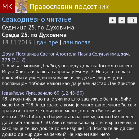
МК
Православни подсетник
Свакодневно читање
+
–
TT
Седмица 25. по Духовима
Среда 25. по Духовима
18.11.2015
|
дан пре
|
дан после
Друга Посланица Светог Апостола Павла Солуњанима,
зач.
275
(2,1-2)
1. Али вас молимо, браћо, у погледу доласка Господа нашега
Исуса Христа и нашега сабрања у Њему. 2. Не дајте се лако
поколебати умом, нити уплашити, ни духом, ни речју, ни
посланицом тобоже нашом као да је већ настао Дан Христов.
Јеванђеље Лука, зачало 69. (12,48-59)
48. а који није знао па је учинио што заслужује батине, биће
мало бијен.”48. А од свакога коме је много дано, много ће се и
тражити: а коме је поверено много, од њега ће се више
искати. 49. Дођох да бацим огањ на земљу; и како бих желео
да се већ запалио! 50. Али се мени ваља крстити крштењем, и
како ми је тешко док се то не изврши! 51. Мислите ли да сам
дошао да мир дам на земљи? Не, кажем вам, него