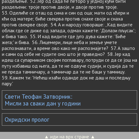
раздељење. 52. Јер од сада ће петоро у једној кући бити
раздељени: троје против двоје, и двоје против троје.
53. Оделиће се отац од сина и син од оца; мати од кћери и
кћи од матере; биће свекрва против снахе своје и снаха
против свекрве своје. 54. А и народу говораше: „Кад видите
облак где се диже од запада, одмах кажете: 'Долази пљусак';
и бива тако. 55. И кад видите где југо дува кажете: 'Биће
жега;' и бива. 56. Лицемери, лице неба и земље умете
распознавати, а време ово како не распознајете? 57. А зашто
и сами од себе не судите оно што је праведно? 58. Јер кад
идеш са супарником својим поглавару, потруди се да се још на
путу избавиш од њега, да те не одвуче судији, и судија да те
не преда тамничару, а тамничар да те не баци у тамницу.
59. Кажем ти: 'Нећеш изаћи оданде док не даш и последњу
пару.'
Свети Теофан Затворник:
Мисли за сваки дан у години
Охридски пролог
▲ иди на врх стране ▲